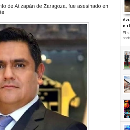
nto de Atizapán de Zaragoza, fue asesinado en
te
Azu
en 
IN
El s
part