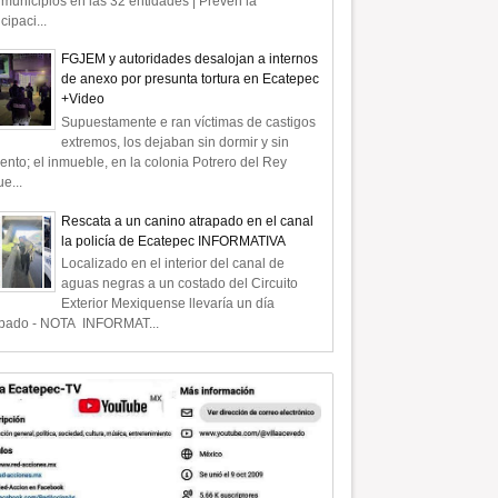
municipios en las 32 entidades | Prevén la
icipaci...
FGJEM y autoridades desalojan a internos
de anexo por presunta tortura en Ecatepec
+Video
Supuestamente e ran víctimas de castigos
extremos, los dejaban sin dormir y sin
ento; el inmueble, en la colonia Potrero del Rey
e...
Rescata a un canino atrapado en el canal
la policía de Ecatepec INFORMATIVA
Localizado en el interior del canal de
aguas negras a un costado del Circuito
Exterior Mexiquense llevaría un día
apado - NOTA INFORMAT...