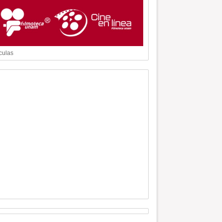
culas