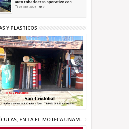
auto robado tras operativo con
Tecámac +Video | INFORMATIVA
06
Ago
2026
0
AS Y PLASTICOS
ÍCULAS, EN LA FILMOTECA UNAM...