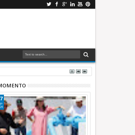
 MOMENTO
7
go
26