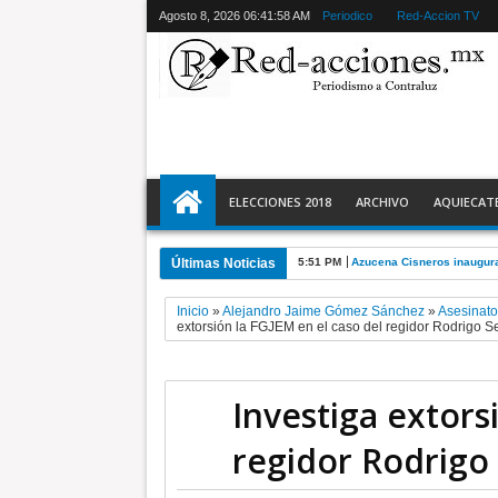
Agosto 8, 2026
06:41:59 AM
Periodico
Red-Accion TV
ELECCIONES 2018
ARCHIVO
AQUIECAT
Últimas Noticias
5:51 PM
Azucena Cisneros inaugura
Inicio
»
Alejandro Jaime Gómez Sánchez
»
Asesinato
extorsión la FGJEM en el caso del regidor Rodrigo S
Investiga extors
regidor Rodrigo