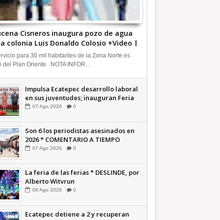
cena Cisneros inaugura pozo de agua
la colonia Luis Donaldo Colosio +Video |
FORMATIVA
ervicio para 30 mil habitantes de la Zona Norte es
e del Plan Oriente NOTA INFOR...
Impulsa Ecatepec desarrollo laboral
en sus juventudes; inauguran Feria
de Empleo y Emprendedores 2026
07
Ago
2026
0
+Video | INFORMATIVA
Son 6 los periodistas asesinados en
2026 * COMENTARIO A TIEMPO
07
Ago
2026
0
La feria de las ferias * DESLINDE, por
Alberto Witvrun
06
Ago
2026
0
Ecatepec detiene a 2 y recuperan