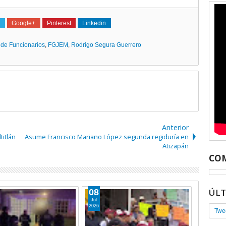
Google+
Pinterest
Linkedin
 de Funcionarios
,
FGJEM
,
Rodrigo Segura Guerrero
Anterior
titlán
Asume Francisco Mariano López segunda regiduría en
Atizapán
COM
ÚL
20
Feb
2026
Twe