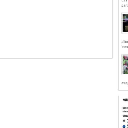
621 
part
alim
Inmu
atr