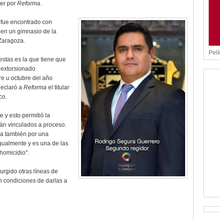
yer por
Reforma
.
o fue encontrado con
 en un gimnasio de la
Zaragoza.
Pelí
estas es la que tiene que
 extorsionado
re u octubre del año
declaró a
Reforma
el titular
co.
 y esto permitió la
án vinculados a proceso.
ia también por una
gualmente y es una de las
homicidio".
urgido otras líneas de
n condiciones de darlas a