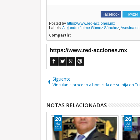
Facebook
Twitter
Posted by
https://www.red-acciones.mx
Labels:
Alejandro Jaime Gómez Sánchez
,
Asesinatos
Compartir:
https://www.red-acciones.mx
Siguente
Vinculan a proceso a homicida de su hija en Tul
NOTAS RELACIONADAS
08
04
Jul
Mar
2026
2026