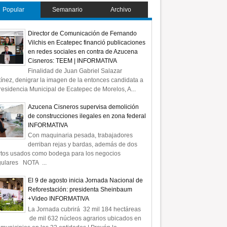
Popular
Semanario
Archivo
Director de Comunicación de Fernando
Vilchis en Ecatepec financió publicaciones
en redes sociales en contra de Azucena
Cisneros: TEEM | INFORMATIVA
Finalidad de Juan Gabriel Salazar
ínez, denigrar la imagen de la entonces candidata a
residencia Municipal de Ecatepec de Morelos, A...
Azucena Cisneros supervisa demolición
de construcciones ilegales en zona federal
INFORMATIVA
Con maquinaria pesada, trabajadores
derriban rejas y bardas, además de dos
rtos usados como bodega para los negocios
gulares NOTA ...
El 9 de agosto inicia Jornada Nacional de
Reforestación: presidenta Sheinbaum
+Video INFORMATIVA
La Jornada cubrirá 32 mil 184 hectáreas
de mil 632 núcleos agrarios ubicados en