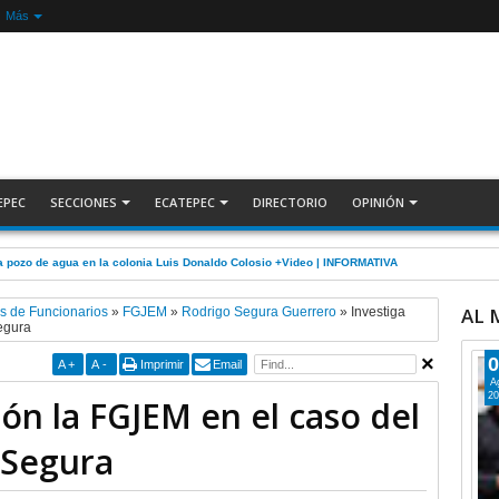
Más
EPEC
SECCIONES
ECATEPEC
DIRECTORIO
OPINIÓN
 pozo de agua en la colonia Luis Donaldo Colosio +Video | INFORMATIVA
AL
s de Funcionarios
»
FGJEM
»
Rodrigo Segura Guerrero
»
Investiga
egura
0
A
+
A
-
Imprimir
Email
A
20
ión la FGJEM en el caso del
 Segura