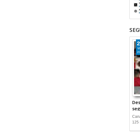
SEG
2
M
20
Des
seg
Cana
125 