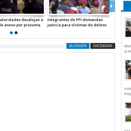
es hallan taller de
Detenido Óscar “N” de ‘Los 300’
ctico ilegal en Santa
presunto extorsionador y objetivo
conautla; dos detenidos
prioritario *Video
BLOGGER
FACEBOOK
Mart
la P
cua
irre