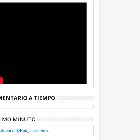
ENTARIO A TIEMPO
TIMO MINUTO
ets por el @Red_accionEmx.