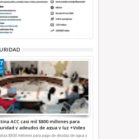
01
Jul
2019
URIDAD
ueño Dice | Morena /
Miradas de reportero | Ya son
ernández: Autor
demasiados periodistas exiliados
7
de su vida / Por Rogelio
ar
Hernández López*
26
tina ACC casi mil $800 millones para
uridad y adeudos de agua y luz +Video
liza $930 millones para pago de deudas de agua y