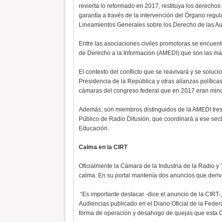
revierta lo reformado en 2017, restituya los derecho
garantía a través de la intervención del Órgano regul
Lineamientos Generales sobre los Derecho de las Au
Entre las asociaciones civiles promotoras se encue
de Derecho a la Información (AMEDI) que son las más
El contexto del conflicto que se reavivará y se soluci
Presidencia de la República y otras alianzas política
cámaras del congreso federal que en 2017 eran minor
Además, son miembros distinguidos de la AMEDI tres 
Público de Radio Difusión, que coordinará a ese sect
Educación.
Calma en la CIRT
Oficialmente la Cámara de la Industria de la Radio y
calma. En su portal mantenía dos anuncios que deriva
“Es importante destacar -dice el anuncio de la CIRT
Audiencias publicado en el Diario Oficial de la Fed
forma de operación y desahogo de quejas que esta C