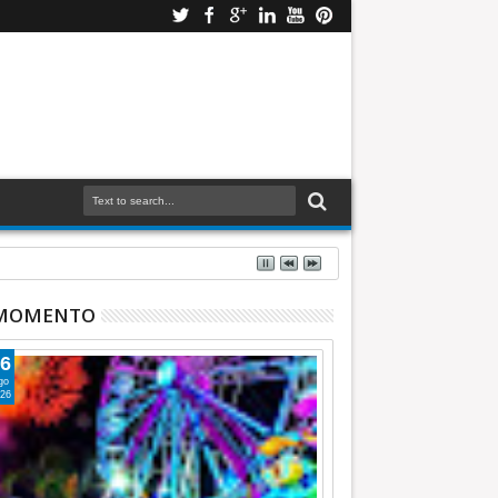
 MOMENTO
6
go
26