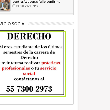
contra Azucena; fallo confirma
guerra sucia: Octavio Martínez
06
Ago
2026
0
INFORMATIVA
VICIO SOCIAL