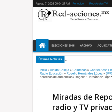
Agosto 7, 2026
08:04:28 AM
Periodico
Red-Accion TV
ELECCIONES 2018
ARCHIVO
AQUIECAT
Últimas Noticias
11:28 PM
Ecatepec detiene a 2 y r
Inicio
»
Aleida Calleja
»
Columnas
»
Gabriel Sosa Pl
Radio Educación
»
Rogelio Hernández López
»
SP
derechos de audiencias / Rogelio* Hernández López:
Miradas de Repo
radio y TV priva