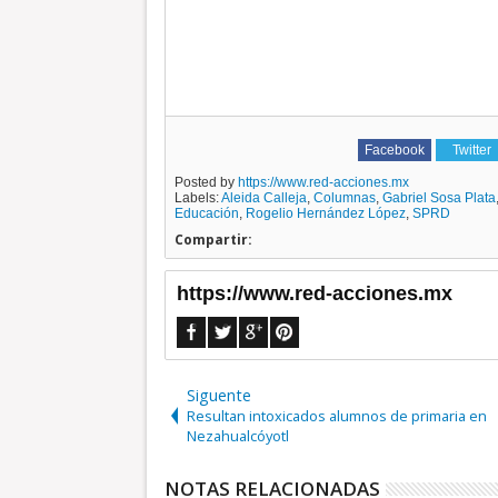
Facebook
Twitter
Posted by
https://www.red-acciones.mx
Labels:
Aleida Calleja
,
Columnas
,
Gabriel Sosa Plata
Educación
,
Rogelio Hernández López
,
SPRD
Compartir:
https://www.red-acciones.mx
Siguente
Resultan intoxicados alumnos de primaria en
Nezahualcóyotl
NOTAS RELACIONADAS