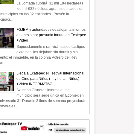
La Jornada cubrirá 32 mil 184 hectáreas
de mil 632 núcleos agrarios ubicados en
municipios en las 32 entidades | Prevén la
icipaci...
FGJEM y autoridades desalojan a internos
de anexo por presunta tortura en Ecatepec
+Video
Supuestamente e ran víctimas de castigos
extremos, los dejaban sin dormir y sin
ento; el inmueble, en la colonia Potrero del Rey
e...
Llega a Ecatepec el Festival Internacional
de Cine para Niños (… y no tan Niños)
+Video INFORMATIVA
Azucena Cisneros informa que el
municipio será sede única en Edomex en
niversario 31 Durante 3 fines de semana proyectarán
ometrajes...