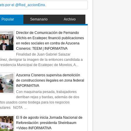
ets por el @Red_accionEmx.
Popular
Semanario
Archivo
Director de Comunicación de Fernando
Vilchis en Ecatepec financió publicaciones
en redes sociales en contra de Azucena
Cisneros: TEEM | INFORMATIVA
Finalidad de Juan Gabriel Salazar
ínez, denigrar la imagen de la entonces candidata a
residencia Municipal de Ecatepec de Morelos, A...
Azucena Cisneros supervisa demolición
de construcciones ilegales en zona federal
INFORMATIVA
Con maquinaria pesada, trabajadores
derriban rejas y bardas, además de dos
rtos usados como bodega para los negocios
gulares NOTA ...
El 9 de agosto inicia Jornada Nacional de
Reforestación: presidenta Sheinbaum
+Video INFORMATIVA