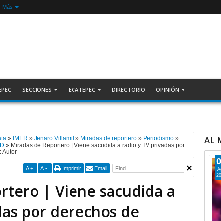
Más
EPEC
SECCIONES
ECATEPEC
DIRECTORIO
OPINIÓN
ecuperan auto robado tras operativo con Tecámac +Video | INFORMATIVA
AL
ata
»
IMER
»
Jenaro Villamil
»
Miradas de reportero
»
Periodismo
»
RD
»
Miradas de Reportero | Viene sacudida a radio y TV privadas por
 Autor
0
A
+
A
-
Imprimir
Email
A
20
rtero | Viene sacudida a
das por derechos de