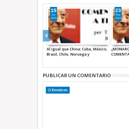
15
23
Jun
May
2023
2023
Al igual que China; Cuba, México,
¿MONARQU
Brasil, Chile, Noruega y
COMENTA
Venezuela comprometidos por la
paz | COMENTARIO A TIEMPO
PUBLICAR UN COMENTARIO
Emoticon