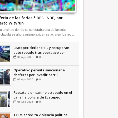
feria de las ferias * DESLINDE, por
erto Witvrun
ulancingo donde se celebraba una de las más
ctaculares ahora mismo exigen se aclaren los rec...
Ecatepec detiene a 2 y recuperan
auto robado tras operativo con
Tecámac +Video | INFORMATIVA
06
Ago
2026
0
Operativo permite sancionar a
choferes por invadir carril
confinado: Ecatepec +Video |
06
Ago
2026
0
INFORMATIVA
Rescata a un canino atrapado en el
canal la policía de Ecatepec
INFORMATIVA
06
Ago
2026
0
TEEM acredita violencia política