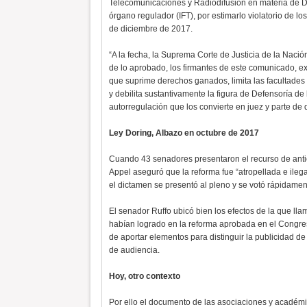
Telecomunicaciones y Radiodifusión en materia de D
órgano regulador (IFT), por estimarlo violatorio de lo
de diciembre de 2017.
“A la fecha, la Suprema Corte de Justicia de la Naci
de lo aprobado, los firmantes de este comunicado, 
que suprime derechos ganados, limita las facultades 
y debilita sustantivamente la figura de Defensoría d
autorregulación que los convierte en juez y parte de
Ley Doring, Albazo en octubre de 2017
Cuando 43 senadores presentaron el recurso de antic
Appel aseguró que la reforma fue “atropellada e ile
el dictamen se presentó al pleno y se votó rápidamen
El senador Ruffo ubicó bien los efectos de la que lla
habían logrado en la reforma aprobada en el Congres
de aportar elementos para distinguir la publicidad d
de audiencia.
Hoy, otro contexto
Por ello el documento de las asociaciones y académ