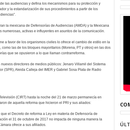
s de las audiencias y defina los mecanismos para su protección y
ador y la estandarización de sus procedimientos a partir de los
diencias”.
ntran la mexicana de Defensorías de Audiencias (AMDA) y la Mexicana
 numerosas, activas e influyentes en asuntos de la comunicación.
one a favor de los organismos civiles lo ofrece el cambio de estilo en la
s, como las de los bloques mayoritarios (Morena, PT y otros) en las dos
ías que se opusieron a lo que llaman contrarreforma.
nuevos directores de medios públicos: Jenaro Villamil del Sistema
or (SPR), Aleida Calleja del IMER y Gabriel Sosa Plata de Radio
 Televisión (CIRT) hasta la noche del 21 de marzo permanecía en
ron de aquella reforma que hicieron el PRI y sus aliados:
COM
-, que el Decreto de reforma a Ley en materia de Defensoría de
eración el 31 de octubre de 2017 no impacta de ninguna manera la
ÚL
ámara ofrece a sus afiliados.