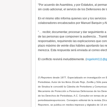
“Por acuerdo de Asamblea, y por Estatutos, al permane
sin costo adicional, el servicio de los Defensores de 
En el mismo sitio informa quienes son y los servicios
colaboradores encabezados por Manuel Barquin y Ale
“… recibir, documentar, procesar y dar seguimiento a
de las personas que componen la audiencia…Tramitar
responsables, requiriendo las explicaciones que co
plazo máximo de veinte días hábiles aportando las res
merezca. Esta respuesta será enviada al correo elect
El conflicto revivirá ineludiblemente. (
rogeliohl111@g
(*) Reportero desde 1977. Especializado en investigación en Ex
Periodistas. Autor de los libros Zócalo Rojo, Zorrilla y Sólo pa
de Sinaloa le concedió la Cátedra de Periodismo y Comunicaci
Mecanismo de Protección a Personas Defensoras de los Derec
de los Derechos de Periodistas, A.C. Consultor en temas de pro
periodistastrespuntocero. Consejero editorial de la revista Zóc
Reportero, se publica en medios impresos y digitales de 14 en