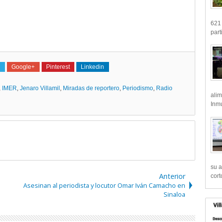
621 
part
Google+
Pinterest
Linkedin
,
IMER
,
Jenaro Villamil
,
Miradas de reportero
,
Periodismo
,
Radio
alim
Inmu
su a
Anterior
cort
Asesinan al periodista y locutor Omar Iván Camacho en
Sinaloa