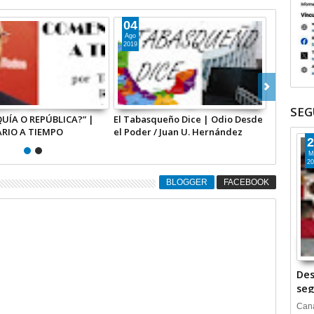
04
28
Ago
Jul
2019
2019
SEG
ÍA O REPÚBLICA?” |
El Tabasqueño Dice | Odio Desde
El Tabasq
RIO A TIEMPO
el Poder / Juan U. Hernández
Juan U. H
2
M
20
BLOGGER
FACEBOOK
Des
seg
Cana