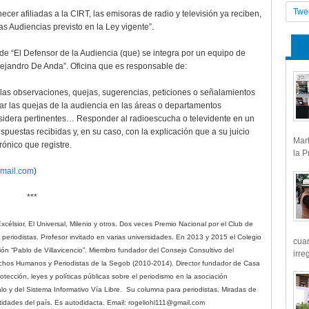
Twe
cer afiliadas a la CIRT, las emisoras de radio y televisión ya reciben,
las Audiencias previsto en la Ley vigente”.
 de “El Defensor de la Audiencia (que) se integra por un equipo de
jandro De Anda”. Oficina que es responsable de:
 las observaciones, quejas, sugerencias, peticiones o señalamientos
 las quejas de la audiencia en las áreas o departamentos
nsidera pertinentes… Responder al radioescucha o televidente en un
puestas recibidas y, en su caso, con la explicación que a su juicio
Mart
rónico que registre.
la P
mail.com
)
***
célsior, El Universal, Milenio y otros. Dos veces Premio Nacional por el Club de
ra periodistas. Profesor invitado en varias universidades. En 2013 y 2015 el Colegio
cua
ón “Pablo de Villavicencio”. Miembro fundador del Consejo Consultivo del
irre
hos Humanos y Periodistas de la Segob (2010-2014). Director fundador de Casa
tección, leyes y políticas públicas sobre el periodismo en la asociación
alo y del Sistema Informativo Vía Libre.
Su columna para periodistas, Miradas de
tidades del país. Es autodidacta. Email: rogeliohl111@gmail.com