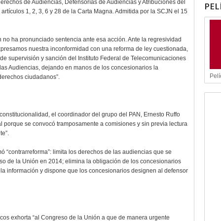
erechos de Audiencias, Defensorías de Audiencias y Atribuciones del
PEL
s artículos 1, 2, 3, 6 y 28 de la Carta Magna. Admitida por la SCJN el 15
ón no ha pronunciado sentencia ante esa acción. Ante la regresividad
expresamos nuestra inconformidad con una reforma de ley cuestionada,
de supervisión y sanción del Instituto Federal de Telecomunicaciones
e las Audiencias, dejando en manos de los concesionarios la
Pelí
 derechos ciudadanos”.
onstitucionalidad, el coordinador del grupo del PAN, Ernesto Ruffo
gal porque se convocó tramposamente a comisiones y sin previa lectura
te”.
mó “contrarreforma”: limita los derechos de las audiencias que se
o de la Unión en 2014; elimina la obligación de los concesionarios
e la información y dispone que los concesionarios designen al defensor
icos exhorta “al Congreso de la Unión a que de manera urgente