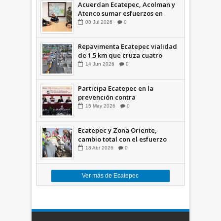
Acuerdan Ecatepec, Acolman y
Atenco sumar esfuerzos en
seguridad
08
Jul
2026
0
Repavimenta Ecatepec vialidad
de 1.5 km que cruza cuatro
comunidades +Video
14
Jun
2026
0
Participa Ecatepec en la
prevención contra
inundaciones en el Valle de
15
May
2026
0
México +VID
Ecatepec y Zona Oriente,
cambio total con el esfuerzo
conjunto: Azucena; retiran 21
18
Abr
2026
0
toneladas de basura *Video
Ver más de Ecatepec