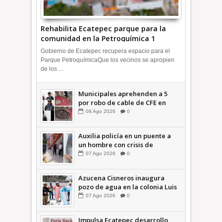
Rehabilita Ecatepec parque para la
comunidad en la Petroquímica 1
+Video | INFORMA
Gobierno de Ecatepec recupera espacio para el
Parque PetroquímicaQue los vecinos se apropien
de los ...
Municipales aprehenden a 5
por robo de cable de CFE en
Jardines de Casa Nueva +Video
08
Ago
2026
0
| INFORMA
Auxilia policía en un puente a
un hombre con crisis de
ansiedad en la Vía Morelos |
07
Ago
2026
0
INFORMATIVA
Azucena Cisneros inaugura
pozo de agua en la colonia Luis
Donaldo Colosio +Video |
07
Ago
2026
0
INFORMATIVA
Impulsa Ecatepec desarrollo