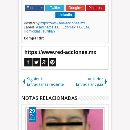
Facebook
Twitter
Google+
Pinterest
Linkedin
Posted by
https://www.red-acciones.mx
Labels:
Asesinatos
,
FEF Edomex
,
FGJEM
,
Homicidas
,
Tultitlán
Compartir:
https://www.red-acciones.mx
Siguiente
Anterior
Entrada más reciente
Entrada antigua
NOTAS RELACIONADAS
02
Ene
2026