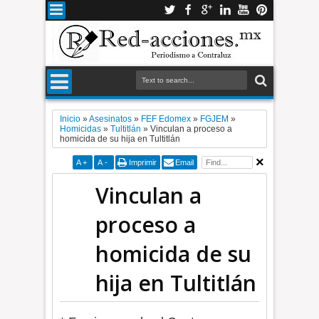
Inicio
»
Asesinatos
»
FEF Edomex
»
FGJEM
»
Homicidas
»
Tultitlán
»
Vinculan a proceso a
homicida de su hija en Tultitlán
A
+
A
-
Imprimir
Email
Vinculan a
proceso a
homicida de su
hija en Tultitlán