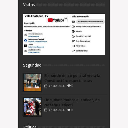
Visitas
Seguridad
El mando único policial viola la
0
17
Dic
2014
Una joven muere al chocar, en
Nezahualcóyotl
17
Dic
2014
0
Política