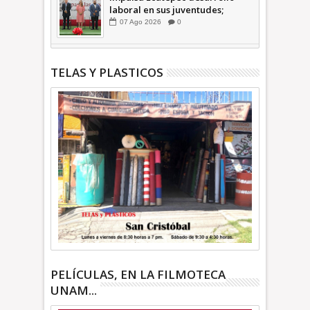
laboral en sus juventudes;
inauguran Feria de Empleo y
07
Ago
2026
0
Emprendedores 2026 +Video |
INFORMATIVA
TELAS Y PLASTICOS
PELÍCULAS, EN LA FILMOTECA
UNAM...