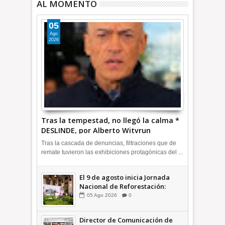
AL MOMENTO
05
Ago
2026
Tras la tempestad, no llegó la calma *
DESLINDE, por Alberto Witvrun
OPINIÓN
Tras la cascada de denuncias, filtraciones que de
remate tuvieron las exhibiciones protagónicas del ...
El 9 de agosto inicia Jornada
Nacional de Reforestación:
presidenta Sheinbaum +Video
05
Ago
2026
0
INFORMATIVA
Director de Comunicación de