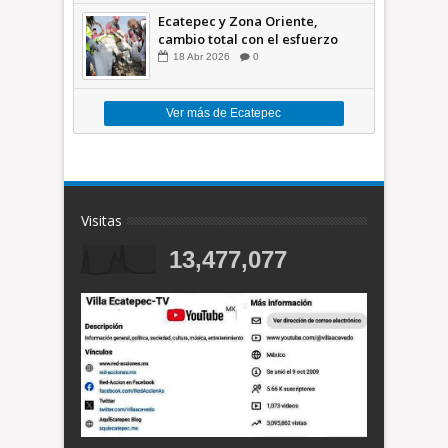
Ecatepec y Zona Oriente,
cambio total con el esfuerzo
conjunto: Azucena; retiran 21
18
Abr
2026
0
toneladas de basura *Video
Ver más de Ecatepec
Visitas
13,477,077