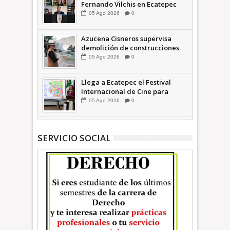
Fernando Vilchis en Ecatepec
financió publicaciones en redes
05
Ago
2026
0
sociales en contra de Azucena
Cisneros: TEEM | INFORMATIVA
Azucena Cisneros supervisa
demolición de construcciones
ilegales en zona federal
05
Ago
2026
0
INFORMATIVA
Llega a Ecatepec el Festival
Internacional de Cine para
Niños (… y no tan Niños) +Video
05
Ago
2026
0
INFORMATIVA
SERVICIO SOCIAL