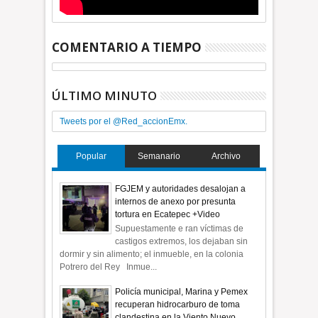
COMENTARIO A TIEMPO
ÚLTIMO MINUTO
Tweets por el @Red_accionEmx.
Popular
Semanario
Archivo
FGJEM y autoridades desalojan a
internos de anexo por presunta
tortura en Ecatepec +Video
Supuestamente e ran víctimas de
castigos extremos, los dejaban sin
dormir y sin alimento; el inmueble, en la colonia
Potrero del Rey Inmue...
Policía municipal, Marina y Pemex
recuperan hidrocarburo de toma
clandestina en la Viento Nuevo