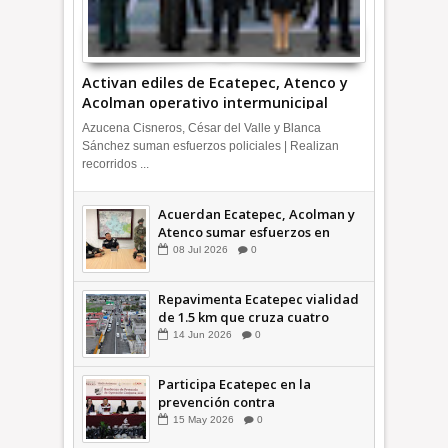
Activan ediles de Ecatepec, Atenco y
Acolman operativo intermunicipal
Azucena Cisneros, César del Valle y Blanca
Sánchez suman esfuerzos policiales | Realizan
recorridos ...
Acuerdan Ecatepec, Acolman y
Atenco sumar esfuerzos en
seguridad
08
Jul
2026
0
Repavimenta Ecatepec vialidad
de 1.5 km que cruza cuatro
comunidades +Video
14
Jun
2026
0
Participa Ecatepec en la
prevención contra
inundaciones en el Valle de
15
May
2026
0
México +VID