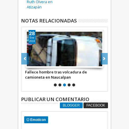
Ruth Olvera en
Atizapán
NOTAS RELACIONADAS
28
17
Ene
Ago
2019
2017
apar en la
Fallece hombre tras volcadura de
Muere conduc
camioneta en Naucalpan
Naucalpan-
PUBLICAR UN COMENTARIO
BLOGGER
FACEBOOK
Emoticon