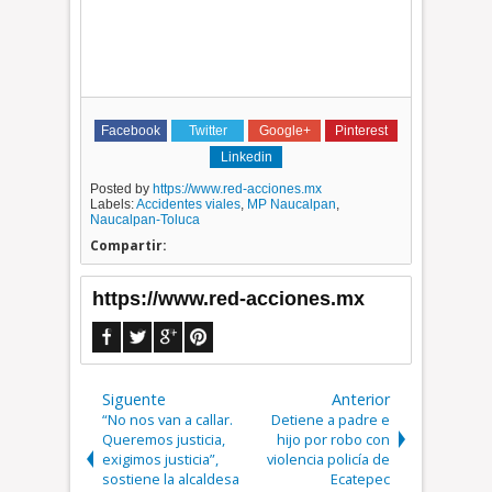
Facebook
Twitter
Google+
Pinterest
Linkedin
Posted by
https://www.red-acciones.mx
Labels:
Accidentes viales
,
MP Naucalpan
,
Naucalpan-Toluca
Compartir:
https://www.red-acciones.mx
Siguente
Anterior
“No nos van a callar.
Detiene a padre e
Queremos justicia,
hijo por robo con
exigimos justicia”,
violencia policía de
sostiene la alcaldesa
Ecatepec