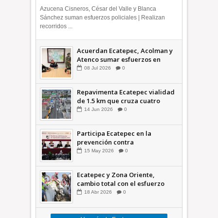
Azucena Cisneros, César del Valle y Blanca
Sánchez suman esfuerzos policiales | Realizan
recorridos ...
Acuerdan Ecatepec, Acolman y
Atenco sumar esfuerzos en
seguridad
08
Jul
2026
0
Repavimenta Ecatepec vialidad
de 1.5 km que cruza cuatro
comunidades +Video
14
Jun
2026
0
Participa Ecatepec en la
prevención contra
inundaciones en el Valle de
15
May
2026
0
México +VID
Ecatepec y Zona Oriente,
cambio total con el esfuerzo
conjunto: Azucena; retiran 21
18
Abr
2026
0
toneladas de basura *Video