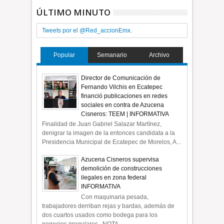
ÚLTIMO MINUTO
Tweets por el @Red_accionEmx.
Popular
Semanario
Archivo
Director de Comunicación de
Fernando Vilchis en Ecatepec
financió publicaciones en redes
sociales en contra de Azucena
Cisneros: TEEM | INFORMATIVA
Finalidad de Juan Gabriel Salazar Martínez,
denigrar la imagen de la entonces candidata a la
Presidencia Municipal de Ecatepec de Morelos, A...
Azucena Cisneros supervisa
demolición de construcciones
ilegales en zona federal
INFORMATIVA
Con maquinaria pesada,
trabajadores derriban rejas y bardas, además de
dos cuartos usados como bodega para los
negocios irregulares NOTA ...