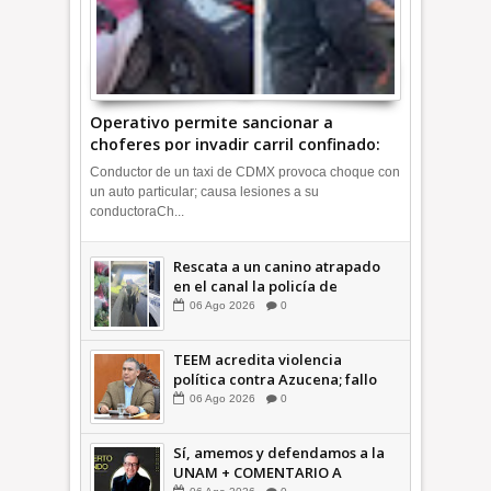
Operativo permite sancionar a
choferes por invadir carril confinado:
Ecatepec +Video | INFORMATIVA
Conductor de un taxi de CDMX provoca choque con
un auto particular; causa lesiones a su
conductoraCh...
Rescata a un canino atrapado
en el canal la policía de
Ecatepec INFORMATIVA
06
Ago
2026
0
TEEM acredita violencia
política contra Azucena; fallo
confirma guerra sucia: Octavio
06
Ago
2026
0
Martínez INFORMATIVA
Sí, amemos y defendamos a la
UNAM + COMENTARIO A