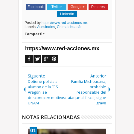
Facebook
Twitter
Google+
Pinterest
Linkedin
Posted by
https://www.red-acciones.mx
Labels:
Asesinatos
,
Chimalchuacán
Compartir:
https://www.red-acciones.mx
Siguente
Anterior
Detiene policía a
Familia Michoacana,
alumno de la FES
probable
Aragón; se
responsable del
desconocen motivos:
ataque al fiscal; sigue
UNAM
grave
NOTAS RELACIONADAS
01
21