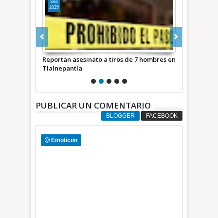
Sep
Ago
2025
2025
inatos contra
Reportan asesinato a tiros de 7 hombres en
Trece deteni
ico *
Tlalnepantla
Ximena y Pe
de la Jefa d
México * C
PUBLICAR UN COMENTARIO
BLOGGER
FACEBOOK
Emoticon