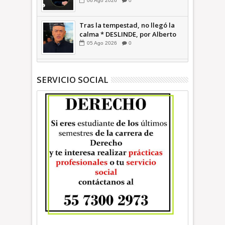
TIEMPO
06
Ago
2026
0
Tras la tempestad, no llegó la
calma * DESLINDE, por Alberto
Witvrun OPINIÓN
05
Ago
2026
0
SERVICIO SOCIAL