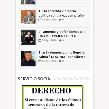
TEEM acredita violencia
política contra Azucena; fallo
confirma guerra sucia: Octavio
06
Ago
2026
0
Martínez INFORMATIVA
Sí, amemos y defendamos a la
UNAM + COMENTARIO A
TIEMPO
06
Ago
2026
0
Tras la tempestad, no llegó la
calma * DESLINDE, por Alberto
Witvrun OPINIÓN
05
Ago
2026
0
SERVICIO SOCIAL