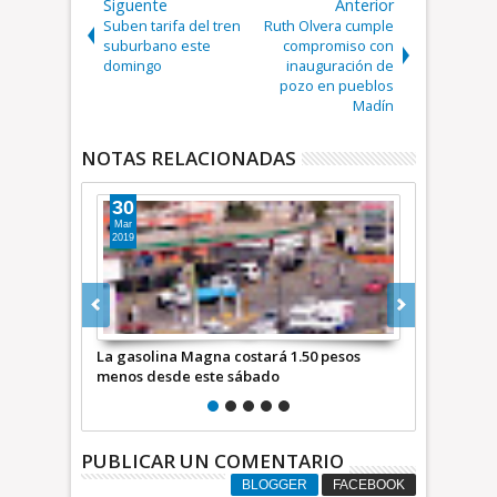
Siguente
Anterior
Suben tarifa del tren
Ruth Olvera cumple
suburbano este
compromiso con
domingo
inauguración de
pozo en pueblos
Madín
NOTAS RELACIONADAS
17
2
Jul
D
2025
20
stará 1.50 pesos
Denuncian a taxista por cargar gasolina y
Tam
bado
no pagar en Avenida Central
ant
PUBLICAR UN COMENTARIO
BLOGGER
FACEBOOK