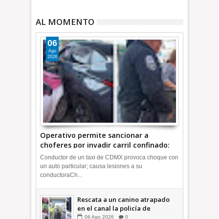
AL MOMENTO
06
Ago
2026
Operativo permite sancionar a
choferes por invadir carril confinado:
Ecatepec +Video | INFORMATIVA
Conductor de un taxi de CDMX provoca choque con
un auto particular; causa lesiones a su
conductoraCh...
Rescata a un canino atrapado
en el canal la policía de
Ecatepec INFORMATIVA
06
Ago
2026
0