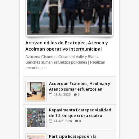
Activan ediles de Ecatepec, Atenco y
Acolman operativo intermunicipal
Azucena Cisneros, César del Valle y Blanca
Sánchez suman esfuerzos policiales | Realizan
recorridos ...
Acuerdan Ecatepec, Acolman y
Atenco sumar esfuerzos en
seguridad
08
Jul
2026
0
Repavimenta Ecatepec vialidad
de 1.5 km que cruza cuatro
comunidades +Video
14
Jun
2026
0
Participa Ecatepec en la