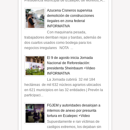
Presidencia Municipal de Ecatepec de Morelos, A...
Azucena Cisneros supervisa
demolición de construcciones
ilegales en zona federal
INFORMATIVA
Con maquinaria pesada,
trabajadores derriban rejas y bardas, además de
dos cuartos usados como bodega para los
negocios irregulares NOTA ...
El 9 de agosto inicia Jornada
Nacional de Reforestación:
presidenta Sheinbaum +Video
INFORMATIVA
La Jornada cubrirá 32 mil 184
hectáreas de mil 632 núcleos agrarios ubicados
en 621 municipios en las 32 entidades | Prevén la
participaci...
FGJEM y autoridades desalojan a
internos de anexo por presunta
tortura en Ecatepec +Video
Supuestamente e ran víctimas de
castigos extremos, los dejaban sin