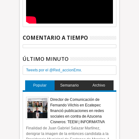
COMENTARIO A TIEMPO
ÚLTIMO MINUTO
Tweets por el @Red_accionEmx.
Popular
Semanario
Archivo
Director de Comunicación de
Fernando Vilchis en Ecatepec
financió publicaciones en redes
sociales en contra de Azucena
Cisneros: TEEM | INFORMATIVA
Finalidad de Juan Gabriel Salazar Martínez,
denigrar la imagen de la entonces candidata a la