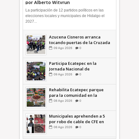
por Alberto Witvrun
La participación de 12 partidos políticos en las
elecciones locales y municipales de Hidalgo el
2027...
Azucena Cisneros arranca
tocando puertas de la Cruzada
Violeta en la Colosio +Video |
09
Ago
2026
0
INFORMA
Participa Ecatepec en la
Jornada Nacional de
Reforestación; plantan 3 mil
09
Ago
2026
0
árboles + Video | INFORMA
Rehabilita Ecatepec parque
para la comunidad en la
Petroquímica 1 +Video |
08
Ago
2026
0
INFORMA
Municipales aprehenden a 5
por robo de cable de CFE en
Jardines de Casa Nueva +Video
08
Ago
2026
0
| INFORMA