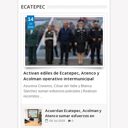
ECATEPEC
14
Jul
2026
Activan ediles de Ecatepec, Atenco y
Acolman operativo intermunicipal
Azucena Cisneros, César del Valle y Blanca
Sánchez suman esfuerzos policiales | Realizan
recorridos ...
Acuerdan Ecatepec, Acolman y
Atenco sumar esfuerzos en
seguridad
08
Jul
2026
0