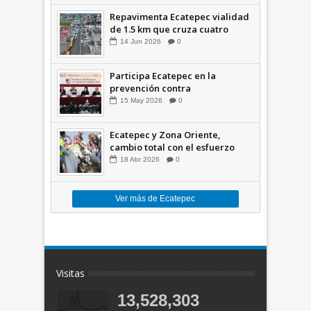
Repavimenta Ecatepec vialidad
de 1.5 km que cruza cuatro
comunidades +Video
14
Jun
2026
0
Participa Ecatepec en la
prevención contra
inundaciones en el Valle de
15
May
2026
0
México +VID
Ecatepec y Zona Oriente,
cambio total con el esfuerzo
conjunto: Azucena; retiran 21
18
Abr
2026
0
toneladas de basura *Video
Ver más de Ecatepec
Visitas
13,528,303