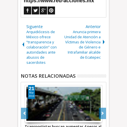
https://www.red-acciones.mx
Siguente
Anterior
Arquidiócesis de
Anuncia primera
México ofrece
Unidad de Atención a
“transparencia y
Víctimas de Violencia
colaboración” con
de Género e
autoridades ante
Intrafamiliar alcalde
abusos de
de Ecatepec
sacerdotes
NOTAS RELACIONADAS
24
24
Nov
Mar
2023
2019
r 4 pesos al
Acuerdan CDMX, Hidalgo y Edoméx
Tecámac y D