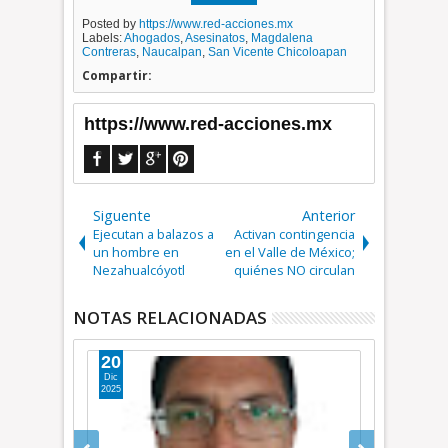
Posted by
https://www.red-acciones.mx
Labels:
Ahogados
,
Asesinatos
,
Magdalena
Contreras
,
Naucalpan
,
San Vicente Chicoloapan
Compartir:
https://www.red-acciones.mx
Siguente
Anterior
Ejecutan a balazos a
Activan contingencia
un hombre en
en el Valle de México;
Nezahualcóyotl
quiénes NO circulan
NOTAS RELACIONADAS
20
03
Dic
Oct
2025
2025