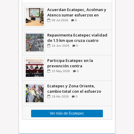
Acuerdan Ecatepec, Acolman y
Atenco sumar esfuerzos en
seguridad
08
Jul
2026
0
Repavimenta Ecatepec vialidad
de 1.5 km que cruza cuatro
comunidades +Video
14
Jun
2026
0
Participa Ecatepec en la
prevención contra
inundaciones en el Valle de
15
May
2026
0
México +VID
Ecatepec y Zona Oriente,
cambio total con el esfuerzo
conjunto: Azucena; retiran 21
18
Abr
2026
0
toneladas de basura *Video
Ver más de Ecatepec