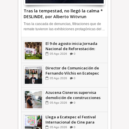
Tras la tempestad, no llegó la calma *
DESLINDE, por Alberto Witvrun
OPINIÓN
Tras la cascada de denuncias, filtraciones que de
remate tuvieron las exhibiciones protagónicas del ...
El 9 de agosto inicia Jornada
Nacional de Reforestación:
presidenta Sheinbaum +Video
05
Ago
2026
0
INFORMATIVA
Director de Comunicación de
Fernando Vilchis en Ecatepec
financió publicaciones en redes
05
Ago
2026
0
sociales en contra de Azucena
Cisneros: TEEM | INFORMATIVA
Azucena Cisneros supervisa
demolición de construcciones
ilegales en zona federal
05
Ago
2026
0
INFORMATIVA
Llega a Ecatepec el Festival
Internacional de Cine para
Niños (… y no tan Niños) +Video
05
Ago
2026
0