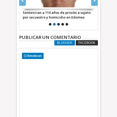
alpan. Se
Sentencian a 110 años de prisión a sujeto
Dan 40 años 
n Los
por secuestro y homicidio en Edomex
de Naucalp
PUBLICAR UN COMENTARIO
BLOGGER
FACEBOOK
Emoticon