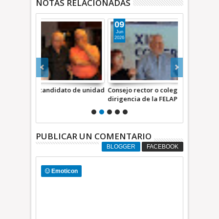
NOTAS RELACIONADAS
09
15
Jun
Jun
2026
2026
to de unidad
Consejo rector o colegiado, la moderna
El Embajado
dirigencia de la FELAP * COMENTARIO A
Enríquez enc
TIEMPO
prensa, la d
de resistir
PUBLICAR UN COMENTARIO
BLOGGER
FACEBOOK
Emoticon