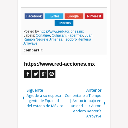
Facebook
Twitter
Google+
Pinterest
Linkedin
Posted by
https://www.red-acciones.mx
Labels:
Conalipe
,
Culiacán
,
Fapermex
,
Juan
Ramón Negrete Jiménez
,
Teodoro Rentería
Arróyave
Compartir:
https://www.red-acciones.mx
Siguente
Anterior
Agrede a su esposa
Comentario a Tiempo
agente de Equidad
| Arduo trabajo en
del estado de México
unidad -1- / Autor:
Teodoro Rentería
Arróyave