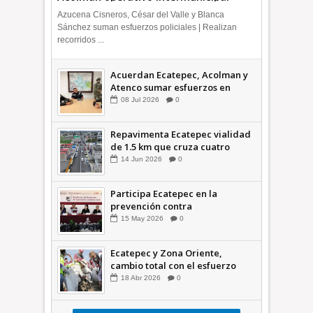
Azucena Cisneros, César del Valle y Blanca
Sánchez suman esfuerzos policiales | Realizan
recorridos ...
Acuerdan Ecatepec, Acolman y
Atenco sumar esfuerzos en
seguridad
08
Jul
2026
0
Repavimenta Ecatepec vialidad
de 1.5 km que cruza cuatro
comunidades +Video
14
Jun
2026
0
Participa Ecatepec en la
prevención contra
inundaciones en el Valle de
15
May
2026
0
México +VID
Ecatepec y Zona Oriente,
cambio total con el esfuerzo
conjunto: Azucena; retiran 21
18
Abr
2026
0
toneladas de basura *Video