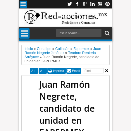
Inicio
»
Conalipe
»
Culiacán
»
Fapermex
»
Juan
Ramón Negrete Jiménez
»
Teodoro Rentería
Arróyave
»
Juan Ramón Negrete, candidato de
unidad en FAPERMEX
A
+
A
-
Imprimir
Email
Juan Ramón
Negrete,
candidato de
unidad en