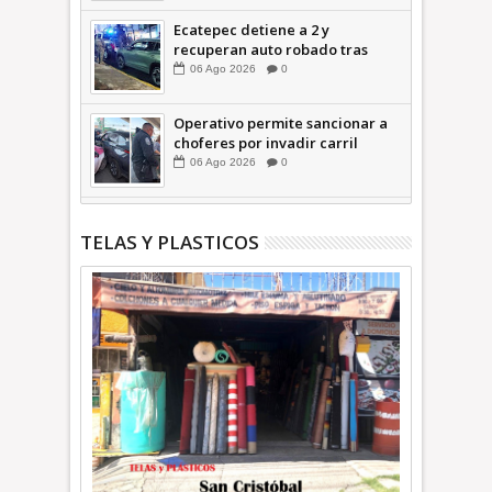
Ecatepec detiene a 2 y
recuperan auto robado tras
operativo con Tecámac +Video
06
Ago
2026
0
| INFORMATIVA
Operativo permite sancionar a
choferes por invadir carril
confinado: Ecatepec +Video |
06
Ago
2026
0
INFORMATIVA
TELAS Y PLASTICOS