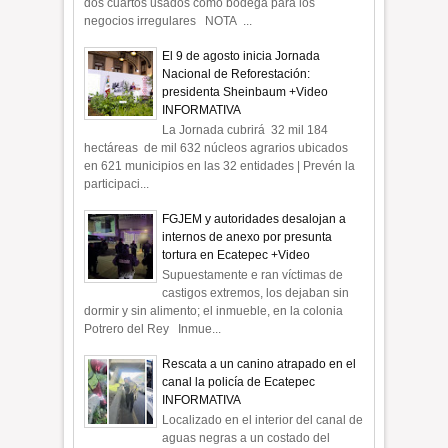
dos cuartos usados como bodega para los
negocios irregulares NOTA ...
El 9 de agosto inicia Jornada
Nacional de Reforestación:
presidenta Sheinbaum +Video
INFORMATIVA
La Jornada cubrirá 32 mil 184
hectáreas de mil 632 núcleos agrarios ubicados
en 621 municipios en las 32 entidades | Prevén la
participaci...
FGJEM y autoridades desalojan a
internos de anexo por presunta
tortura en Ecatepec +Video
Supuestamente e ran víctimas de
castigos extremos, los dejaban sin
dormir y sin alimento; el inmueble, en la colonia
Potrero del Rey Inmue...
Rescata a un canino atrapado en el
canal la policía de Ecatepec
INFORMATIVA
Localizado en el interior del canal de
aguas negras a un costado del