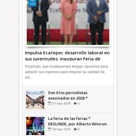
Ago
2026
Impulsa Ecatepec desarrollo laboral en
sus juventudes; inauguran Feria de
Empleo y Emprendedores 2026 +Video |
Propósito, que ecatepenses tengan opciones para
INFORMATIVA
adquirir sus ingresos para mejorar su calidad de
vid...
Son 6 los periodistas
asesinados en 2026 *
COMENTARIO A TIEMPO
07
Ago
2026
0
La feria de las ferias *
DESLINDE, por Alberto Witvrun
06
Ago
2026
0