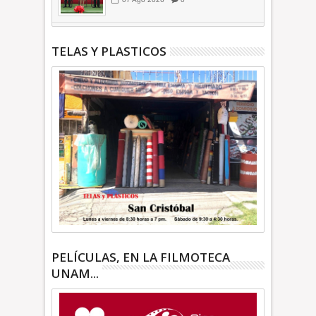
inauguran Feria de Empleo y
Emprendedores 2026 +Video |
INFORMATIVA
TELAS Y PLASTICOS
PELÍCULAS, EN LA FILMOTECA
UNAM...