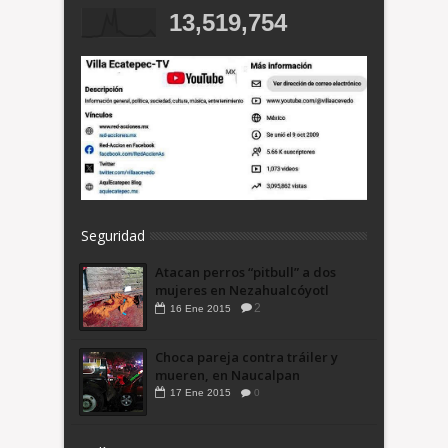
13,519,754
Seguridad
Atacan perros “pitbull” a dos
mujeres en Nezahualcóyotl
2
16
Ene
2015
Choca pareja contra tráiler y
mueren, en Naucalpan
17
Ene
2015
0