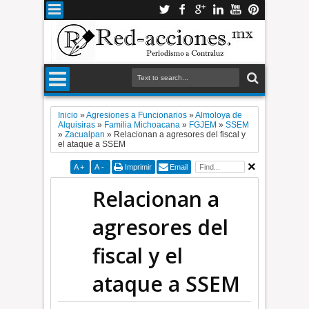
Inicio
»
Agresiones a Funcionarios
»
Almoloya de
Alquisiras
»
Familia Michoacana
»
FGJEM
»
SSEM
»
Zacualpan
»
Relacionan a agresores del fiscal y
el ataque a SSEM
A
+
A
-
Imprimir
Email
Relacionan a
agresores del
fiscal y el
ataque a SSEM