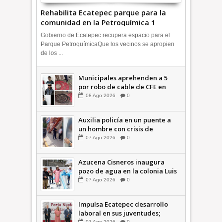
Rehabilita Ecatepec parque para la
comunidad en la Petroquímica 1
+Video | INFORMA
Gobierno de Ecatepec recupera espacio para el
Parque PetroquímicaQue los vecinos se apropien
de los ...
Municipales aprehenden a 5
por robo de cable de CFE en
Jardines de Casa Nueva +Video
08
Ago
2026
0
| INFORMA
Auxilia policía en un puente a
un hombre con crisis de
ansiedad en la Vía Morelos |
07
Ago
2026
0
INFORMATIVA
Azucena Cisneros inaugura
pozo de agua en la colonia Luis
Donaldo Colosio +Video |
07
Ago
2026
0
INFORMATIVA
Impulsa Ecatepec desarrollo
laboral en sus juventudes;
07
Ago
2026
0