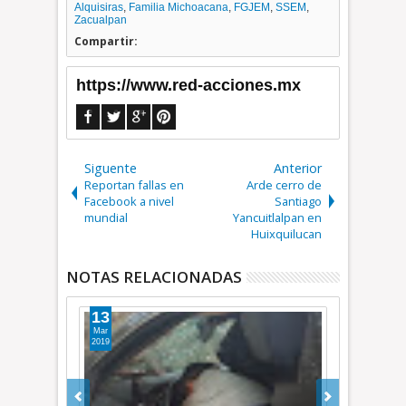
Alquisiras
,
Familia Michoacana
,
FGJEM
,
SSEM
,
Zacualpan
Compartir:
https://www.red-acciones.mx
Siguente
Anterior
Reportan fallas en
Arde cerro de
Facebook a nivel
Santiago
mundial
Yancuitlalpan en
Huixquilucan
NOTAS RELACIONADAS
15
27
Jul
May
2017
2019