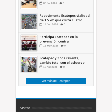
seguridad
08
Jul
2026
0
Repavimenta Ecatepec vialidad
de 1.5 km que cruza cuatro
comunidades +Video
14
Jun
2026
0
Participa Ecatepec en la
prevención contra
inundaciones en el Valle de
15
May
2026
0
México +VID
Ecatepec y Zona Oriente,
cambio total con el esfuerzo
conjunto: Azucena; retiran 21
18
Abr
2026
0
toneladas de basura *Video
Ver más de Ecatepec
Visitas