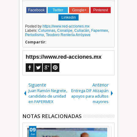
Facebook
Twitter
Google+
Pinterest
Linkedin
Posted by
https://www.red-acciones.mx
Labels:
Columnas
,
Conalipe
,
Culiacán
,
Fapermex
,
Periodismo
,
Teodoro Rentería Arróyave
Compartir:
https://www.red-acciones.mx
Siguente
Anterior
Juan Ramón Negrete,
Entrega DIF Atizapán
candidato de unidad
apoyos para adultos
en FAPERMEX
mayores
NOTAS RELACIONADAS
15
03
Jun
Jul