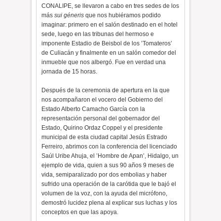
CONALIPE, se llevaron a cabo en tres sedes de los
más
sui géneris
que nos hubiéramos podido
imaginar: primero en el salón destinado en el hotel
sede, luego en las tribunas del hermoso e
imponente Estadio de Beisbol de los ’Tomateros’
de Culiacán y finalmente en un salón comedor del
inmueble que nos albergó. Fue en verdad una
jornada de 15 horas.
Después de la ceremonia de apertura en la que
nos acompañaron el vocero del Gobierno del
Estado Alberto Camacho García con la
representación personal del gobernador del
Estado, Quirino Ordaz Coppel y el presidente
municipal de esta ciudad capital Jesús Estrado
Ferreiro, abrimos con la conferencia del licenciado
Saúl Uribe Ahuja, el ’Hombre de Apan’, Hidalgo, un
ejemplo de vida, quien a sus 90 años 9 meses de
vida, semiparalizado por dos embolias y haber
sufrido una operación de la carótida que le bajó el
volumen de la voz, con la ayuda del micrófono,
demostró lucidez plena al explicar sus luchas y los
conceptos en que las apoya.