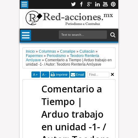
Inicio
»
Columnas
»
Conalipe
»
Culiacán
»
Fapermex
»
Periodismo
»
Teodoro Rentería
Arróyave
»
Comentario a Tiempo | Arduo trabajo en
unidad -1- / Autor: Teodoro Rentería Arróyave
A
+
A
-
Imprimir
Email
Comentario a
Tiempo |
Arduo trabajo
en unidad -1- /