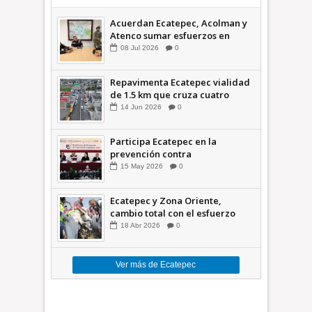
Acuerdan Ecatepec, Acolman y
Atenco sumar esfuerzos en
seguridad
08
Jul
2026
0
Repavimenta Ecatepec vialidad
de 1.5 km que cruza cuatro
comunidades +Video
14
Jun
2026
0
Participa Ecatepec en la
prevención contra
inundaciones en el Valle de
15
May
2026
0
México +VID
Ecatepec y Zona Oriente,
cambio total con el esfuerzo
conjunto: Azucena; retiran 21
18
Abr
2026
0
toneladas de basura *Video
Ver más de Ecatepec