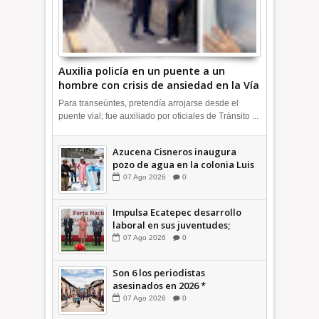
Auxilia policía en un puente a un
hombre con crisis de ansiedad en la Vía
Morelos | INFORMATIVA
Para transeúntes, pretendía arrojarse desde el
puente vial; fue auxiliado por oficiales de Tránsito ...
Azucena Cisneros inaugura
pozo de agua en la colonia Luis
Donaldo Colosio +Video |
07
Ago
2026
0
INFORMATIVA
Impulsa Ecatepec desarrollo
laboral en sus juventudes;
inauguran Feria de Empleo y
07
Ago
2026
0
Emprendedores 2026 +Video |
INFORMATIVA
Son 6 los periodistas
asesinados en 2026 *
COMENTARIO A TIEMPO
07
Ago
2026
0