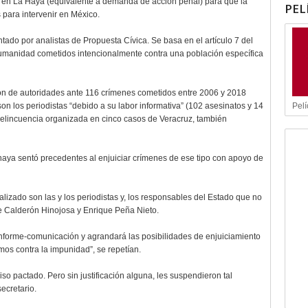
, en La Haya (equivalente a demanda de acción penal) para que la
PEL
 para intervenir en México.
tado por analistas de Propuesta Cívica. Se basa en el artículo 7 del
humanidad cometidos intencionalmente contra una población específica
sión de autoridades ante 116 crímenes cometidos entre 2006 y 2018
Pelí
on los periodistas “debido a su labor informativa” (102 asesinatos y 14
 delincuencia organizada en cinco casos de Veracruz, también
haya sentó precedentes al enjuiciar crímenes de ese tipo con apoyo de
lizado son las y los periodistas y, los responsables del Estado que no
pe Calderón Hinojosa y Enrique Peña Nieto.
 informe-comunicación y agrandará las posibilidades de enjuiciamiento
mos contra la impunidad”, se repetían.
 pactado. Pero sin justificación alguna, les suspendieron tal
ecretario.