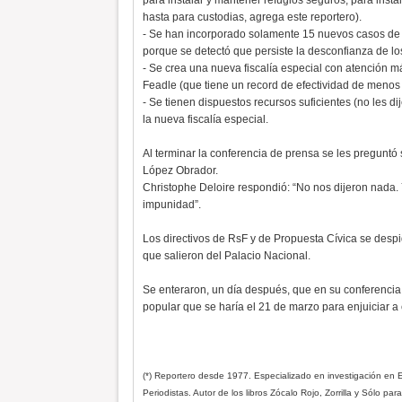
para instalar y mantener refugios seguros, para insta
hasta para custodias, agrega este reportero).
- Se han incorporado solamente 15 nuevos casos de p
porque se detectó que persiste la desconfianza de l
- Se crea una nueva fiscalía especial con atención 
Feadle (que tiene un record de efectividad de menos 
- Se tienen dispuestos recursos suficientes (no les 
la nueva fiscalía especial.
Al terminar la conferencia de prensa se les preguntó 
López Obrador.
Christophe Deloire respondió: “No nos dijeron nada.
impunidad”.
Los directivos de RsF y de Propuesta Cívica se despi
que salieron del Palacio Nacional.
Se enteraron, un día después, que en su conferenci
popular que se haría el 21 de marzo para enjuiciar a
(*) Reportero desde 1977. Especializado en investigación en Ex
Periodistas. Autor de los libros Zócalo Rojo, Zorrilla y Sólo pa