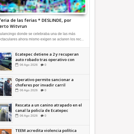
feria de las ferias * DESLINDE, por
erto Witvrun
ulancingo donde se celebraba una de las más
ctaculares ahora mismo exigen se aclaren los rec...
Ecatepec detiene a 2 y recuperan
auto robado tras operativo con
Tecámac +Video | INFORMATIVA
06
Ago
2026
0
Operativo permite sancionar a
choferes por invadir carril
confinado: Ecatepec +Video |
06
Ago
2026
0
INFORMATIVA
Rescata a un canino atrapado en el
canal la policía de Ecatepec
INFORMATIVA
06
Ago
2026
0
TEEM acredita violencia política