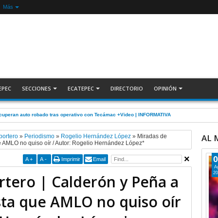
Más
EPEC
SECCIONES
ECATEPEC
DIRECTORIO
OPINIÓN
ecuperan auto robado tras operativo con Tecámac +Video | INFORMATIVA
AL
portero
»
Periodismo
»
Rogelio Hernández López
»
Miradas de
e AMLO no quiso oír / Autor: Rogelio Hernández López*
0
A
+
A
-
Imprimir
Email
A
20
rtero | Calderón y Peña a
sta que AMLO no quiso oír