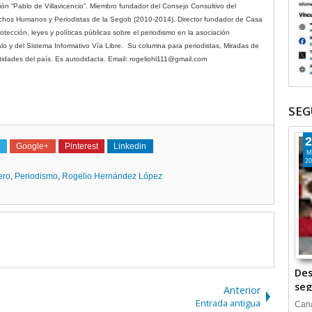
ón “Pablo de Villavicencio”. Miembro fundador del Consejo Consultivo del
hos Humanos y Periodistas de la Segob (2010-2014). Director fundador de Casa
tección, leyes y políticas públicas sobre el periodismo en la asociación
alo y del Sistema Informativo Vía Libre.
Su columna para periodistas, Miradas de
tidades del país. Es autodidacta. Email: rogeliohl111@gmail.com
SEG
2
Google+
Pinterest
Linkedin
M
20
ero
,
Periodismo
,
Rogelio Hernández López
Des
seg
Anterior
Entrada antigua
Cana