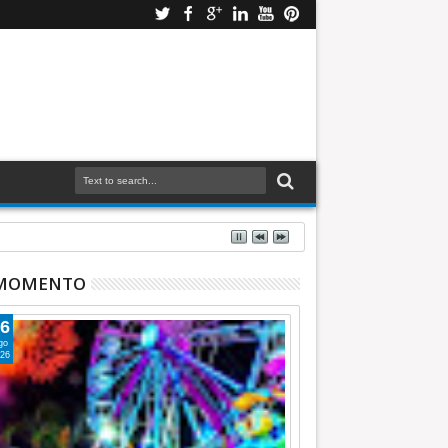
 MOMENTO
6
go
26