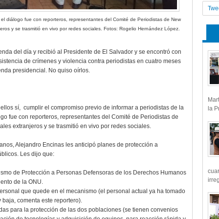
Twe
el diálogo fue con reporteros, representantes del Comité de Periodistas de New
jeros y se trasmitió en vivo por redes sociales. Fotos: Rogelio Hernández López.
da del día y recibió al Presidente de El Salvador y se encontró con
istencia de crímenes y violencia contra periodistas en cuatro meses
nda presidencial. No quiso oírlos.
Mart
llos sí,
cumplir el compromiso previo de informar a periodistas de la
la P
ogo fue con reporteros, representantes del Comité de Periodistas de
es extranjeros y se trasmitió en vivo por redes sociales.
os, Alejandro Encinas les anticipó planes de protección a
licos. Les dijo que:
cua
anismo de Protección a Personas Defensoras de los Derechos Humanos
irre
iento de la ONU.
 personal que quede en el mecanismo (el personal actual ya ha tomado
 baja, comenta este reportero).
as para la protección de las dos poblaciones (se tienen convenios