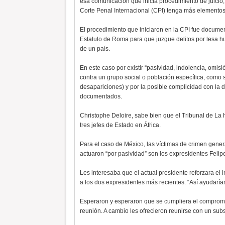
esa comunicación que inicia procedimiento de juicio
Corte Penal Internacional (CPI) tenga más elementos
El procedimiento que iniciaron en la CPI fue documen
Estatuto de Roma para que juzgue delitos por lesa 
de un país.
En este caso por existir “pasividad, indolencia, omi
contra un grupo social o población específica, como s
desapariciones) y por la posible complicidad con la
documentados.
Christophe Deloire, sabe bien que el Tribunal de La 
tres jefes de Estado en África.
Para el caso de México, las víctimas de crimen genera
actuaron “por pasividad” son los expresidentes Feli
Les interesaba que el actual presidente reforzara el
a los dos expresidentes más recientes. “Así ayudaría
Esperaron y esperaron que se cumpliera el compromiso
reunión. A cambio les ofrecieron reunirse con un subs