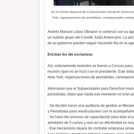
En el Centro Nacional de Comunicación Social AC (Cencos) 
York, organizaciones de periodistas, corresponsales extran
Andrés Manuel López Obrador sí continuó con su agen
un nutrido grupo del Comité Judío Americano. La pers
de su gobierno pueden seguir haciendo fila en la age
Encinas les dio exclusivas
Así, notoriamente molestos se fueron a Cencos para, e
reunión (que no se hizo) con el presidente. Este diál
New York, organizaciones de periodistas, corresponsal
Informaron que el Subsecretario para Derechos Human
periodistas, datos que hasta ese momento no eran púb
- Se decidió hacer una auditoría de gestión al Mec
y Periodistas para reestructurarlo con el acompañam
- Se hará otro proceso de capacitación para todo el
alrededor de 5 cursos y aun así su efectividad es muy
- Ese mecanismo dejará de contratar empresas privad