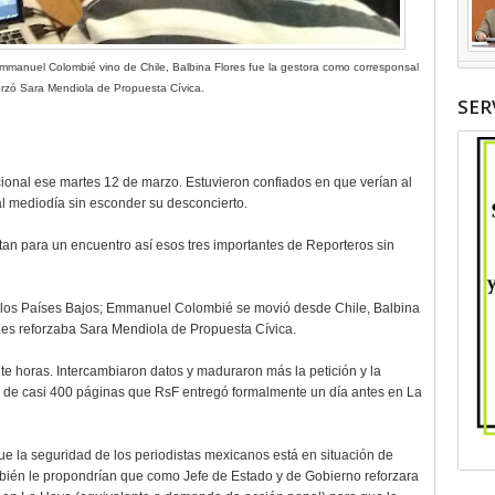
mmanuel Colombié
vino de Chile,
Balbina Flores
fue la gestora como corresponsal
forzó Sara Mendiola de Propuesta Cívica.
SER
ional ese martes 12 de marzo. Estuvieron confiados en que verían al
l mediodía sin esconder su desconcierto.
n para un encuentro así esos tres importantes de Reporteros sin
 los Países Bajos; Emmanuel Colombié se movió desde Chile, Balbina
Les reforzaba Sara Mendiola de Propuesta Cívica.
te horas. Intercambiaron datos y maduraron más la petición y la
e de casi 400 páginas que RsF entregó formalmente un día antes en La
e la seguridad de los periodistas mexicanos está en situación de
bién le propondrían que como Jefe de Estado y de Gobierno reforzara