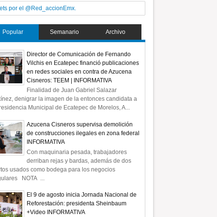
ets por el @Red_accionEmx.
Popular
Semanario
Archivo
Director de Comunicación de Fernando
Vilchis en Ecatepec financió publicaciones
en redes sociales en contra de Azucena
Cisneros: TEEM | INFORMATIVA
Finalidad de Juan Gabriel Salazar
ínez, denigrar la imagen de la entonces candidata a
residencia Municipal de Ecatepec de Morelos, A...
Azucena Cisneros supervisa demolición
de construcciones ilegales en zona federal
INFORMATIVA
Con maquinaria pesada, trabajadores
derriban rejas y bardas, además de dos
rtos usados como bodega para los negocios
gulares NOTA ...
El 9 de agosto inicia Jornada Nacional de
Reforestación: presidenta Sheinbaum
+Video INFORMATIVA