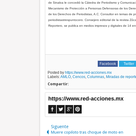
de Sinaloa le concedió la Cátedra de Periodismo y Comunicaci
Mecanismo de Protección a Personas Defensoras de los Derec
de los Derechos de Periodistas, A.C. Consultor en temas de pro
periodistastrespuntocero. Consejero editorial de la revista Zóc
Reportero, se publica en medios impresos y digitales de 14 en
Facebook
Twitter
Posted by
https://www.red-acciones.mx
Labels:
AMLO
,
Cencos
,
Columnas
,
Miradas de report
Compartir:
https://www.red-acciones.mx
Siguente
Muere copiloto tras choque de moto en