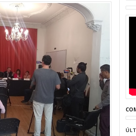
COM
ÚL