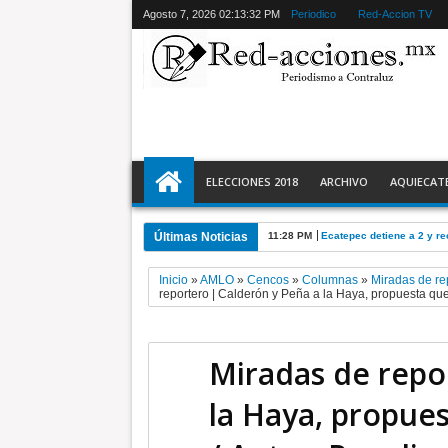
Agosto 7, 2026
02:13:33 PM
Periodico
Red-Accion TV
ELECCIONES 2018
ARCHIVO
AQUIECAT
Últimas Noticias
11:28 PM
Ecatepec detiene a 2 y r
Inicio
»
AMLO
»
Cencos
»
Columnas
»
Miradas de re
reportero | Calderón y Peña a la Haya, propuesta qu
Miradas de repo
la Haya, propue