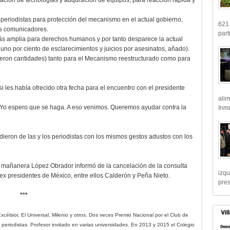
lación de tecnologías y adquisición de equipos, para reacción rápida y
eriodistas para protección del mecanismo en el actual gobierno,
621 
os comunicadores.
part
más amplia para derechos humanos y por tanto desparece la actual
uno por ciento de esclarecimientos y juicios por asesinatos, añado).
dijeron cantidades) tanto para el Mecanismo reestructurado como para
si les había ofrecido otra fecha para el encuentro con el presidente
alim
 Yo espero que se haga. A eso venimos. Queremos ayudar contra la
Inmu
dieron de las y los periodistas con los mismos gestos adustos con los
a mañanera López Obrador informó de la cancelación de la consulta
izqu
 ex presidentes de México, entre ellos Calderón y Peña Nieto.
pre
***
célsior, El Universal, Milenio y otros. Dos veces Premio Nacional por el Club de
ra periodistas. Profesor invitado en varias universidades. En 2013 y 2015 el Colegio