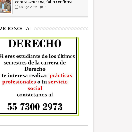
contra Azucena; fallo confirma
guerra sucia: Octavio Martínez
06
Ago
2026
0
INFORMATIVA
VICIO SOCIAL