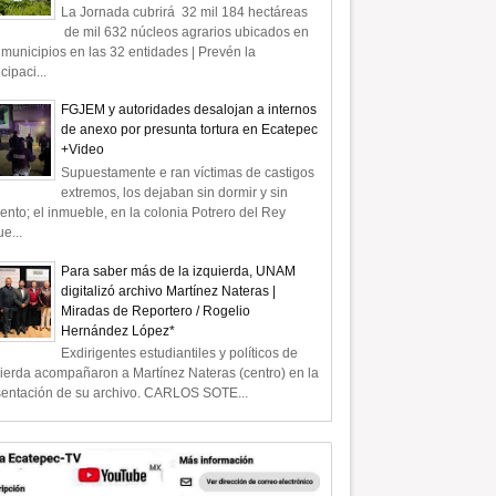
La Jornada cubrirá 32 mil 184 hectáreas
de mil 632 núcleos agrarios ubicados en
municipios en las 32 entidades | Prevén la
icipaci...
FGJEM y autoridades desalojan a internos
de anexo por presunta tortura en Ecatepec
+Video
Supuestamente e ran víctimas de castigos
extremos, los dejaban sin dormir y sin
ento; el inmueble, en la colonia Potrero del Rey
e...
Para saber más de la izquierda, UNAM
digitalizó archivo Martínez Nateras |
Miradas de Reportero / Rogelio
Hernández López*
Exdirigentes estudiantiles y políticos de
ierda acompañaron a Martínez Nateras (centro) en la
sentación de su archivo. CARLOS SOTE...