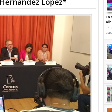
o Hernández López*
La 
Alb
En T
espe