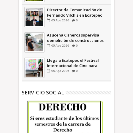
INFORMATIVA
Director de Comunicación de
Fernando Vilchis en Ecatepec
financió publicaciones en redes
05
Ago
2026
0
sociales en contra de Azucena
Cisneros: TEEM | INFORMATIVA
Azucena Cisneros supervisa
demolición de construcciones
ilegales en zona federal
05
Ago
2026
0
INFORMATIVA
Llega a Ecatepec el Festival
Internacional de Cine para
Niños (… y no tan Niños) +Video
05
Ago
2026
0
INFORMATIVA
SERVICIO SOCIAL