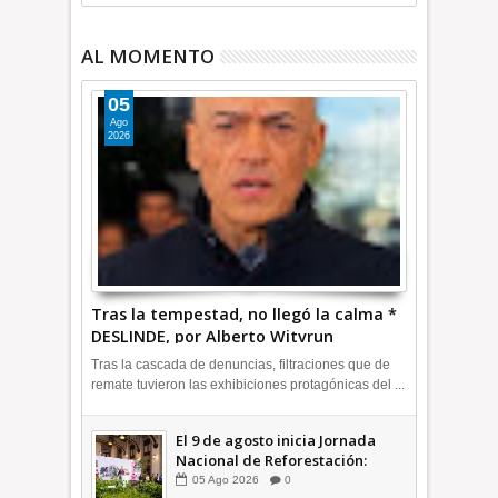
AL MOMENTO
05
Ago
2026
Tras la tempestad, no llegó la calma *
DESLINDE, por Alberto Witvrun
OPINIÓN
Tras la cascada de denuncias, filtraciones que de
remate tuvieron las exhibiciones protagónicas del ...
El 9 de agosto inicia Jornada
Nacional de Reforestación:
presidenta Sheinbaum +Video
05
Ago
2026
0