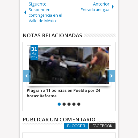
Siguente
Anterior
Suspenden
Entrada antigua
contingencia en el
Valle de México
NOTAS RELACIONADAS
17
17
Jul
Oct
2026
2025
a por 24
Asesinan al periodista Josué Martínez
CFE restable
Contreras en San Martín Texmelucan,
Hidalgo; GE
Puebla * COMUNICADO
45 tonelada
PUBLICAR UN COMENTARIO
BLOGGER
FACEBOOK