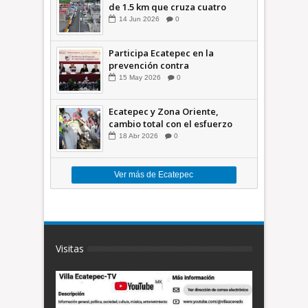
de 1.5 km que cruza cuatro
comunidades +Video
14
Jun
2026
0
Participa Ecatepec en la
prevención contra
inundaciones en el Valle de
15
May
2026
0
México +VID
Ecatepec y Zona Oriente,
cambio total con el esfuerzo
conjunto: Azucena; retiran 21
18
Abr
2026
0
toneladas de basura *Video
Ver más de Ecatepec
Visitas