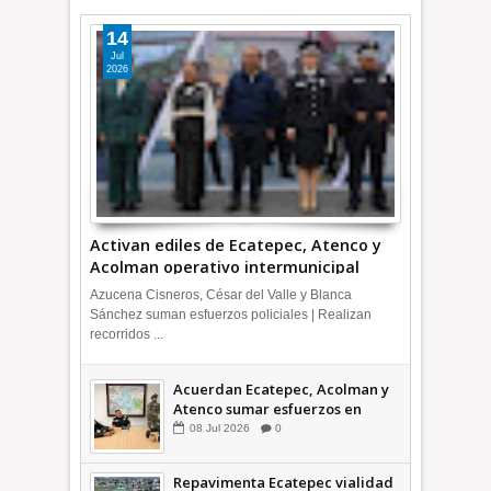
14
Jul
2026
Activan ediles de Ecatepec, Atenco y
Acolman operativo intermunicipal
Azucena Cisneros, César del Valle y Blanca
Sánchez suman esfuerzos policiales | Realizan
recorridos ...
Acuerdan Ecatepec, Acolman y
Atenco sumar esfuerzos en
seguridad
08
Jul
2026
0
Repavimenta Ecatepec vialidad