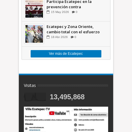
Participa Ecatepec en la
prevención contra
inundaciones en el Valle de
15
May
2026
0
México +VID
Ecatepec y Zona Oriente,
cambio total con el esfuerzo
conjunto: Azucena; retiran 21
18
Abr
2026
0
toneladas de basura *Video
Ver más de Ecatepec
Visitas
13,495,868