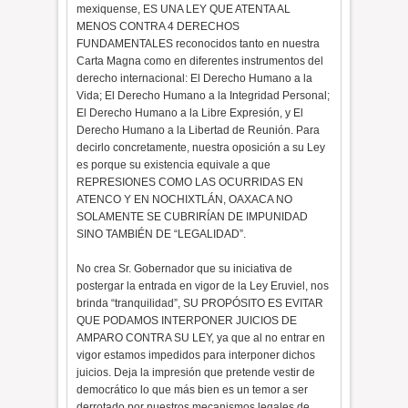
mexiquense, ES UNA LEY QUE ATENTA AL
MENOS CONTRA 4 DERECHOS
FUNDAMENTALES reconocidos tanto en nuestra
Carta Magna como en diferentes instrumentos del
derecho internacional: El Derecho Humano a la
Vida; El Derecho Humano a la Integridad Personal;
El Derecho Humano a la Libre Expresión, y El
Derecho Humano a la Libertad de Reunión. Para
decirlo concretamente, nuestra oposición a su Ley
es porque su existencia equivale a que
REPRESIONES COMO LAS OCURRIDAS EN
ATENCO Y EN NOCHIXTLÁN, OAXACA NO
SOLAMENTE SE CUBRIRÍAN DE IMPUNIDAD
SINO TAMBIÉN DE “LEGALIDAD”.
No crea Sr. Gobernador que su iniciativa de
postergar la entrada en vigor de la Ley Eruviel, nos
brinda “tranquilidad”, SU PROPÓSITO ES EVITAR
QUE PODAMOS INTERPONER JUICIOS DE
AMPARO CONTRA SU LEY, ya que al no entrar en
vigor estamos impedidos para interponer dichos
juicios. Deja la impresión que pretende vestir de
democrático lo que más bien es un temor a ser
derrotado por nuestros mecanismos legales de