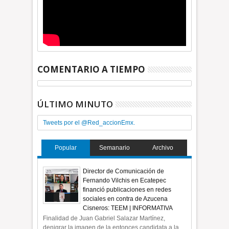
COMENTARIO A TIEMPO
ÚLTIMO MINUTO
Tweets por el @Red_accionEmx.
Popular
Semanario
Archivo
Director de Comunicación de
Fernando Vilchis en Ecatepec
financió publicaciones en redes
sociales en contra de Azucena
Cisneros: TEEM | INFORMATIVA
Finalidad de Juan Gabriel Salazar Martínez,
denigrar la imagen de la entonces candidata a la