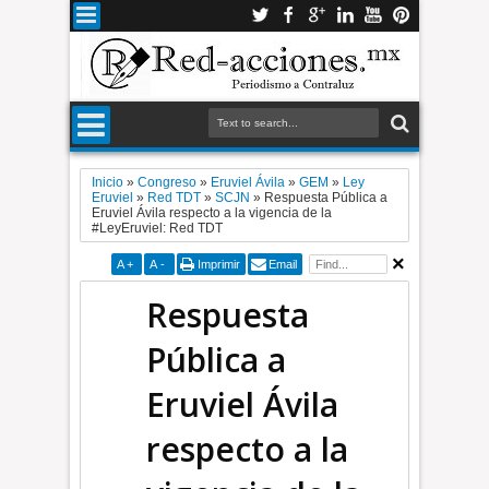
Inicio
»
Congreso
»
Eruviel Ávila
»
GEM
»
Ley
Eruviel
»
Red TDT
»
SCJN
»
Respuesta Pública a
Eruviel Ávila respecto a la vigencia de la
#LeyEruviel: Red TDT
A
+
A
-
Imprimir
Email
Respuesta
Pública a
Eruviel Ávila
respecto a la