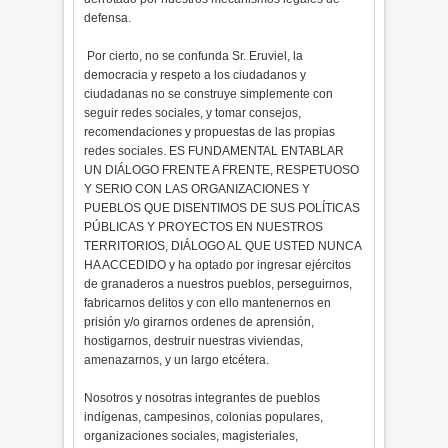
defensa.
Por cierto, no se confunda Sr. Eruviel, la
democracia y respeto a los ciudadanos y
ciudadanas no se construye simplemente con
seguir redes sociales, y tomar consejos,
recomendaciones y propuestas de las propias
redes sociales. ES FUNDAMENTAL ENTABLAR
UN DIÁLOGO FRENTE A FRENTE, RESPETUOSO
Y SERIO CON LAS ORGANIZACIONES Y
PUEBLOS QUE DISENTIMOS DE SUS POLÍTICAS
PÚBLICAS Y PROYECTOS EN NUESTROS
TERRITORIOS, DIÁLOGO AL QUE USTED NUNCA
HA ACCEDIDO y ha optado por ingresar ejércitos
de granaderos a nuestros pueblos, perseguirnos,
fabricarnos delitos y con ello mantenernos en
prisión y/o girarnos ordenes de aprensión,
hostigarnos, destruir nuestras viviendas,
amenazarnos, y un largo etcétera.
Nosotros y nosotras integrantes de pueblos
indígenas, campesinos, colonias populares,
organizaciones sociales, magisteriales,