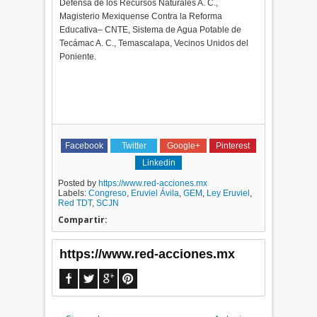
Defensa de los Recursos Naturales A. C.,
Magisterio Mexiquense Contra la Reforma
Educativa– CNTE, Sistema de Agua Potable de
Tecámac A. C., Temascalapa, Vecinos Unidos del
Poniente.
Facebook
Twitter
Google+
Pinterest
Linkedin
Posted by
https://www.red-acciones.mx
Labels:
Congreso
,
Eruviel Ávila
,
GEM
,
Ley Eruviel
,
Red TDT
,
SCJN
Compartir:
https://www.red-acciones.mx