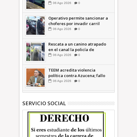
operativo con Tecámac +Video
06
Ago
2026
0
| INFORMATIVA
Operativo permite sancionar a
choferes por invadir carril
confinado: Ecatepec +Video |
06
Ago
2026
0
INFORMATIVA
Rescata a un canino atrapado
en el canal la policía de
Ecatepec INFORMATIVA
06
Ago
2026
0
TEEM acredita violencia
política contra Azucena; fallo
confirma guerra sucia: Octavio
06
Ago
2026
0
Martínez INFORMATIVA
SERVICIO SOCIAL