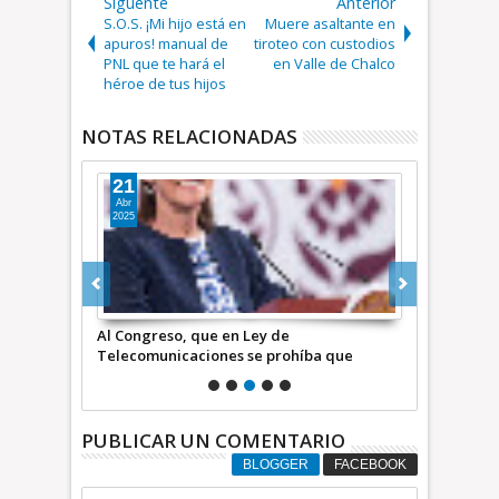
Siguente
Anterior
S.O.S. ¡Mi hijo está en
Muere asaltante en
apuros! manual de
tiroteo con custodios
PNL que te hará el
en Valle de Chalco
héroe de tus hijos
NOTAS RELACIONADAS
21
29
Abr
Dic
2025
2024
penas por
Al Congreso, que en Ley de
Habrá descu
Telecomunicaciones se prohíba que
cumplidos e
entidades extranjeras difundan mensajes
discriminatorios
PUBLICAR UN COMENTARIO
BLOGGER
FACEBOOK