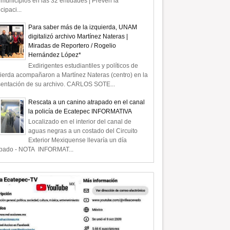
municipios en las 32 entidades | Prevén la
icipaci...
Para saber más de la izquierda, UNAM
digitalizó archivo Martínez Nateras |
Miradas de Reportero / Rogelio
Hernández López*
Exdirigentes estudiantiles y políticos de
ierda acompañaron a Martínez Nateras (centro) en la
sentación de su archivo. CARLOS SOTE...
Rescata a un canino atrapado en el canal
la policía de Ecatepec INFORMATIVA
Localizado en el interior del canal de
aguas negras a un costado del Circuito
Exterior Mexiquense llevaría un día
apado - NOTA INFORMAT...