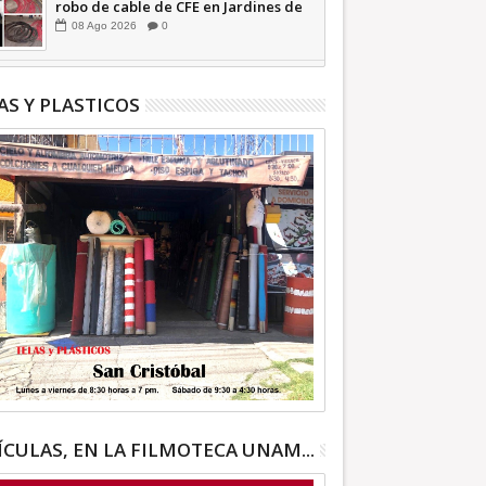
robo de cable de CFE en Jardines de
Casa Nueva +Video | INFORMA
08
Ago
2026
0
AS Y PLASTICOS
ÍCULAS, EN LA FILMOTECA UNAM...