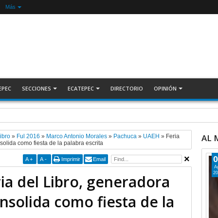
Más
EPEC
SECCIONES
ECATEPEC
DIRECTORIO
OPINIÓN
tocando puertas de la Cruzada Violeta en la Colosio +Video | INFORMA
AL
ibro
»
Ful 2016
»
Marco Antonio Morales
»
Pachuca
»
UAEH
»
Feria
solida como fiesta de la palabra escrita
0
A
+
A
-
Imprimir
Email
A
20
ria del Libro, generadora
onsolida como fiesta de la