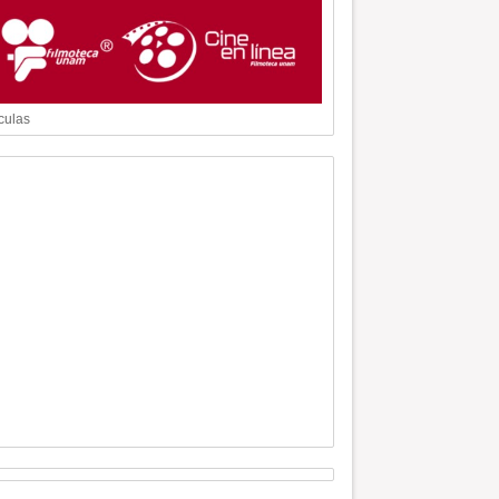
culas