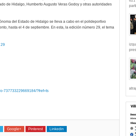
621 
tado de Hidalgo, Humberto Augusto Veras Godoy y otras autoridades
part
tónoma del Estado de Hidalgo se lleva a cabo en el polideportivo
nto, hasta el 4 de septiembre. En esta, la edición número 29, el tema
izqu
 29
pre
atr
ibro-737733229669184/?fref=ts
Google+
Pinterest
Linkedin