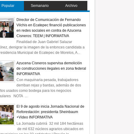
Popular
Semanario
Archivo
Director de Comunicación de Fernando
Vilchis en Ecatepec financió publicaciones
en redes sociales en contra de Azucena
Cisneros: TEEM | INFORMATIVA
Finalidad de Juan Gabriel Salazar
ínez, denigrar la imagen de la entonces candidata a
residencia Municipal de Ecatepec de Morelos, A...
Azucena Cisneros supervisa demolición
de construcciones ilegales en zona federal
INFORMATIVA
Con maquinaria pesada, trabajadores
derriban rejas y bardas, además de dos
rtos usados como bodega para los negocios
gulares NOTA ...
El 9 de agosto inicia Jornada Nacional de
Reforestación: presidenta Sheinbaum
+Video INFORMATIVA
La Jornada cubrirá 32 mil 184 hectáreas
de mil 632 núcleos agrarios ubicados en