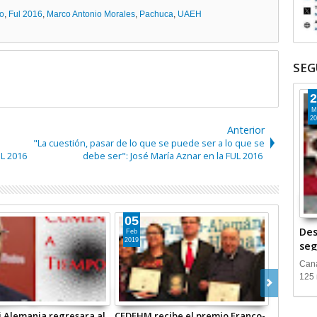
ro
,
Ful 2016
,
Marco Antonio Morales
,
Pachuca
,
UAEH
SEG
2
M
20
Anterior
"La cuestión, pasar de lo que se puede ser a lo que se
UL 2016
debe ser": José María Aznar en la FUL 2016
27
Des
Ago
2016
seg
Cana
125 
ista alemán en la
La literatura alemana de la