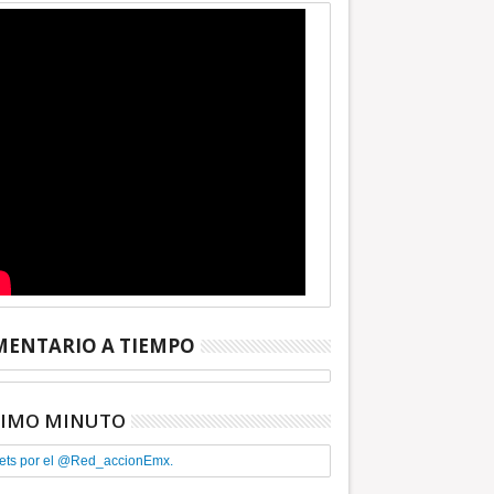
ENTARIO A TIEMPO
TIMO MINUTO
ets por el @Red_accionEmx.