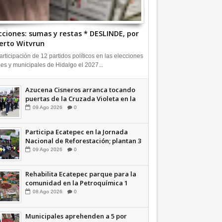
cciones: sumas y restas * DESLINDE, por
erto Witvrun
articipación de 12 partidos políticos en las elecciones
les y municipales de Hidalgo el 2027...
Azucena Cisneros arranca tocando
puertas de la Cruzada Violeta en la
Colosio +Video | INFORMA
09
Ago
2026
0
Participa Ecatepec en la Jornada
Nacional de Reforestación; plantan 3
mil árboles + Video | INFORMA
09
Ago
2026
0
Rehabilita Ecatepec parque para la
comunidad en la Petroquímica 1
+Video | INFORMA
08
Ago
2026
0
Municipales aprehenden a 5 por