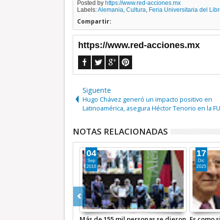
Posted by
https://www.red-acciones.mx
Labels:
Alemania
,
Cultura
,
Feria Universitaria del Lib
Compartir:
https://www.red-acciones.mx
Siguente
Hugo Chávez generó un impacto positivo en
Latinoamérica, asegura Héctor Tenorio en la F
NOTAS RELACIONADAS
05
13
Feb
Oct
2019
2016
i Alemania regresara al
CEDEHM recibe el premio Franco-
Muere tur