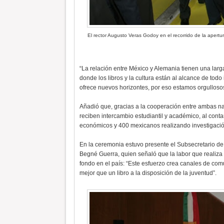
El rector Augusto Veras Godoy en el recorrido de la apertu
“La relación entre México y Alemania tienen una larga 
donde los libros y la cultura están al alcance de todo
ofrece nuevos horizontes, por eso estamos orgullosos 
Añadió que, gracias a la cooperación entre ambas na
reciben intercambio estudiantil y académico, al cont
económicos y 400 mexicanos realizando investigació
En la ceremonia estuvo presente el Subsecretario de
Begné Guerra, quien señaló que la labor que realiza
fondo en el país: “Este esfuerzo crea canales de com
mejor que un libro a la disposición de la juventud”.