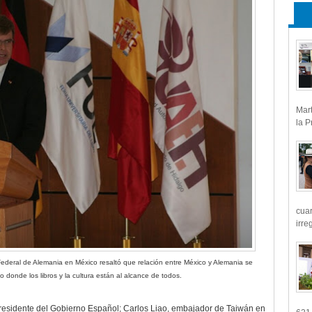
Mart
la P
cua
irre
ederal de Alemania en México resaltó que relación entre México y Alemania se
io donde los libros y la cultura están al alcance de todos.
residente del Gobierno Español; Carlos Liao, embajador de Taiwán en