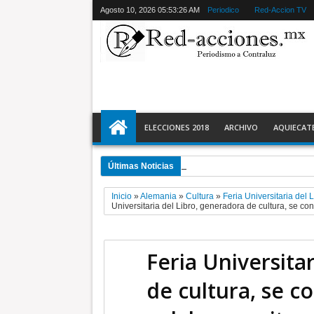
Agosto 10, 2026
05:53:27 AM
Periodico
Red-Accion TV
ELECCIONES 2018
ARCHIVO
AQUIECAT
Últimas Noticias
6:53 PM
Azucena Cisneros arranca 
Inicio
»
Alemania
»
Cultura
»
Feria Universitaria del L
Universitaria del Libro, generadora de cultura, se con
Feria Universita
de cultura, se c