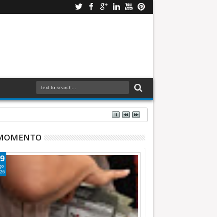
 MOMENTO
9
go
26