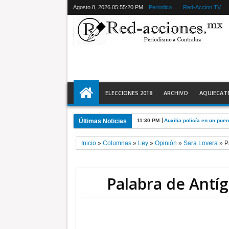
Agosto 8, 2026
05:55:21 PM
Periodico
Red-Accion TV
ELECCIONES 2018
ARCHIVO
AQUIECAT
Últimas Noticias
11:30 PM
Auxilia policía en un pue
Inicio
»
Columnas
»
Ley
»
Opinión
»
Sara Lovera
»
P
Palabra de Antíg