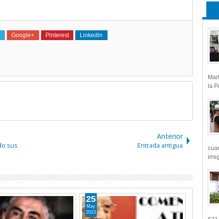
Google+
Pinterest
Linkedin
Mart
la P
Anterior
do sus
Entrada antigua
cua
irre
24
12
May
May
2023
2023