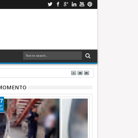
 MOMENTO
7
go
26