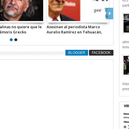
621 
part
¿MONARQUÍA O REPÚBLICA?” -II- |
Las solicitudes de desafuero
COMENTARIO A TIEMPO
contra el ex futbolista
PO
Cuauhtémoc Blanco y su jefe d
Seguridad están en proceso |
alim
COMENTARIO A TIEMPO
Inmu
BLOGGER
FACEBOOK
izqu
pre