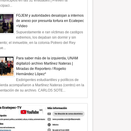
municipios en las 32 entidades | Prevén la
icipaci...
FGJEM y autoridades desalojan a internos
de anexo por presunta tortura en Ecatepec
+Video
Supuestamente e ran víctimas de castigos
e
extremos, los dejaban sin dormir y sin
ento; el inmueble, en la colonia Potrero del Rey
e...
Para saber más de la izquierda, UNAM
digitalizó archivo Martínez Nateras |
Miradas de Reportero / Rogelio
Hernández López*
Exdirigentes estudiantiles y políticos de
ierda acompañaron a Martínez Nateras (centro) en la
sentación de su archivo. CARLOS SOTE...