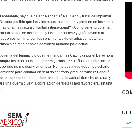
anamente, hay que dejar de echar leña al fuego y tratar de implantar
¿No será posible que las y los maestros razonen y piensen en los niños
e hay una mayúscula dificultad internacional? ¿Cómo ver el problema
ilidad social, de los medios y las autoridades? ¿Quién levanta la
podemos terminar con los sentimientos de envidia, competencia,
millones de toneladas de confianza humana para actuar.
a cuenta del feminicidio que me mandan las Católicas por el Derecho a
 de fotografías montadas de hombres gordos de 50 años con niñas de 12
ra, porque no me deja vivir en paz. No me gusta que debemos echarle
 comienzo para caminar en sentido contrario y recuperarnos? Por qué
de reconocer que nadie tiene derecho a invadir el derecho de otras y
 una guerra civil y la correlación de fuerzas nos favoreciera, sin una
os.
COM
ÚL
Twe