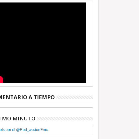
ENTARIO A TIEMPO
TIMO MINUTO
ets por el @Red_accionEmx.