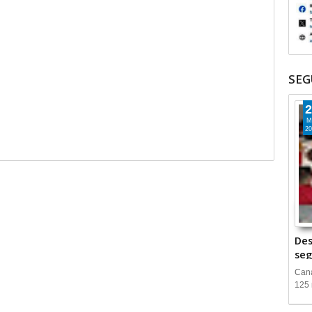
SEG
2
M
20
Des
seg
Cana
125 