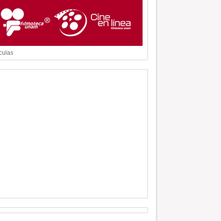
culas