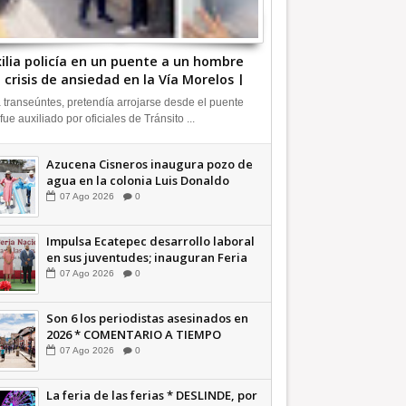
ilia policía en un puente a un hombre
 crisis de ansiedad en la Vía Morelos |
FORMATIVA
 transeúntes, pretendía arrojarse desde el puente
 fue auxiliado por oficiales de Tránsito ...
Azucena Cisneros inaugura pozo de
agua en la colonia Luis Donaldo
Colosio +Video | INFORMATIVA
07
Ago
2026
0
Impulsa Ecatepec desarrollo laboral
en sus juventudes; inauguran Feria
de Empleo y Emprendedores 2026
07
Ago
2026
0
+Video | INFORMATIVA
Son 6 los periodistas asesinados en
2026 * COMENTARIO A TIEMPO
07
Ago
2026
0
La feria de las ferias * DESLINDE, por