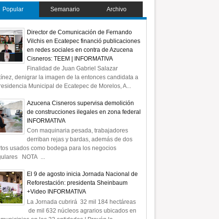
Popular
Semanario
Archivo
Director de Comunicación de Fernando
Vilchis en Ecatepec financió publicaciones
en redes sociales en contra de Azucena
Cisneros: TEEM | INFORMATIVA
Finalidad de Juan Gabriel Salazar
ínez, denigrar la imagen de la entonces candidata a
residencia Municipal de Ecatepec de Morelos, A...
Azucena Cisneros supervisa demolición
de construcciones ilegales en zona federal
INFORMATIVA
Con maquinaria pesada, trabajadores
derriban rejas y bardas, además de dos
rtos usados como bodega para los negocios
gulares NOTA ...
El 9 de agosto inicia Jornada Nacional de
Reforestación: presidenta Sheinbaum
+Video INFORMATIVA
La Jornada cubrirá 32 mil 184 hectáreas
de mil 632 núcleos agrarios ubicados en