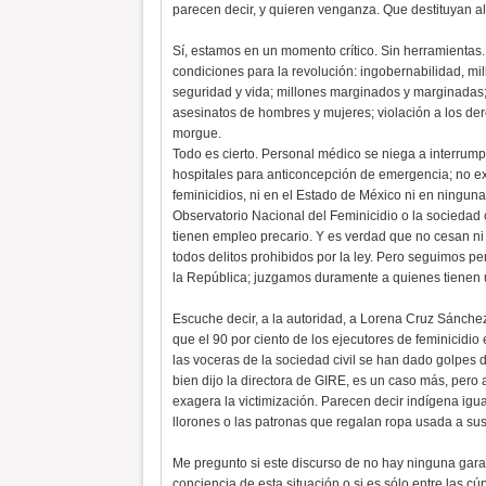
parecen decir, y quieren venganza. Que destituyan al
Sí, estamos en un momento crítico. Sin herramientas.
condiciones para la revolución: ingobernabilidad, m
seguridad y vida; millones marginados y marginadas;
asesinatos de hombres y mujeres; violación a los der
morgue.
Todo es cierto. Personal médico se niega a interrum
hospitales para anticoncepción de emergencia; no ex
feminicidios, ni en el Estado de México ni en ninguna
Observatorio Nacional del Feminicidio o la sociedad c
tienen empleo precario. Y es verdad que no cesan ni e
todos delitos prohibidos por la ley. Pero seguimos p
la República; juzgamos duramente a quienes tienen un
Escuche decir, a la autoridad, a Lorena Cruz Sánche
que el 90 por ciento de los ejecutores de feminicidi
las voceras de la sociedad civil se han dado golpes
bien dijo la directora de GIRE, es un caso más, pero 
exagera la victimización. Parecen decir indígena igua
llorones o las patronas que regalan ropa usada a sus
Me pregunto si este discurso de no hay ninguna gara
conciencia de esta situación o si es sólo entre las 