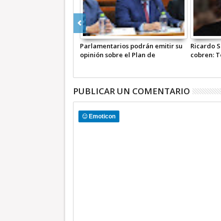
su
Ricardo Salinas no quiere que le
Asesinan al periodista Marco
cobren: Témoris Grecko
Aurelio Ramírez en Tehuacán,
Puebla | COMENTARIO A TIEM
PUBLICAR UN COMENTARIO
Emoticon