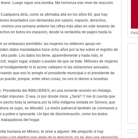
 tirano. Luego sigue una bomba. Me horroriza ese nivel de reacción.
 Cualquiera diría, como se afirmaba allá en los años 60, que hay
illones levantados con demandas por salario, espacio, derechos,
 vivimos una semana anterior las cifras más altas en este sexenio de
echos en todos los espacios, desde la ventanilla de pagos hasta la
Pelí
pir un embarazo permitido; las mujeres no obtienen apoyo en
isten datos mandatados hace ocho años por la ley sobre el registro de
 otra parte. Los datos los tiene, aparentemente y nada más, el
ivil, según lugar, estado o pueblo de que se trate. Millones de mujeres
l hostigamiento ni el acoso callejero ni las violaciones sexuales,
ensando que eso lo arregle el presidente municipal o el presidente de
 puesto, porque, entre otras cosas, no nos lo dieron a nosotras.
z, Presidenta del INMUJERES, en una reciente reunión en Hidalgo,
o están impunes. O sea, ni por donde mirar. ¿Será? Y me di cuenta que
 de pecho toda la semana por la niña indígena violada en Sonora, que
ahora se supo, se difundió. La visión patriarcal también se conmueve y
l a pobre e ignorante. Un tipo de discriminación, como los textos
 trabajadoras del hogar.
ntía humana en México, le sirve a alguien. Me pregunto si hay
cúpulas y los medios que viven de la denuncia; no sé. Hay una sensación