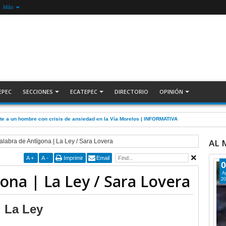
Más
EPEC
SECCIONES
ECATEPEC
DIRECTORIO
OPINIÓN
nte a un hombre con crisis de ansiedad en la Vía Morelos | INFORMATIVA
AL
alabra de Antígona | La Ley / Sara Lovera
A
+
A
-
Imprimir
Email
0
A
ona | La Ley / Sara Lovera
20
La Ley