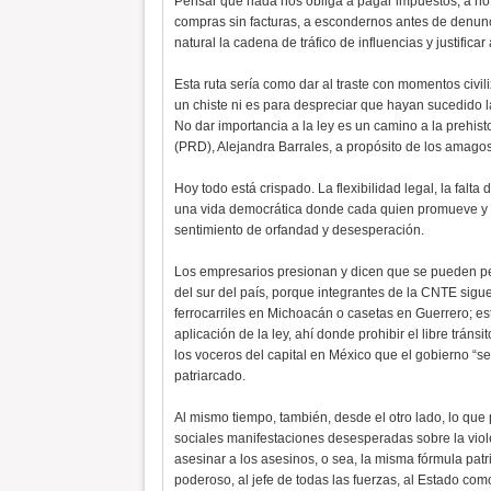
Pensar que nada nos obliga a pagar impuestos, a no 
compras sin facturas, a escondernos antes de denun
natural la cadena de tráfico de influencias y justific
Esta ruta sería como dar al traste con momentos civi
un chiste ni es para despreciar que hayan sucedido 
No dar importancia a la ley es un camino a la prehist
(PRD), Alejandra Barrales, a propósito de los amagos 
Hoy todo está crispado. La flexibilidad legal, la falt
una vida democrática donde cada quien promueve y re
sentimiento de orfandad y desesperación.
Los empresarios presionan y dicen que se pueden pe
del sur del país, porque integrantes de la CNTE sigu
ferrocarriles en Michoacán o casetas en Guerrero; est
aplicación de la ley, ahí donde prohibir el libre trán
los voceros del capital en México que el gobierno “s
patriarcado.
Al mismo tiempo, también, desde el otro lado, lo que 
sociales manifestaciones desesperadas sobre la viol
asesinar a los asesinos, o sea, la misma fórmula patri
poderoso, al jefe de todas las fuerzas, al Estado co