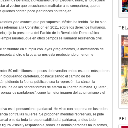
pasarnos los altos, a olvidarnos de un pequeño hurto, a no declarar
ciar al vecino que escuchamos maltratar a su compañera; que es
ar a quienes cobran poco y entonces no trabajan.
lizatorios y de avance, que por supuesto México ha tenido. No ha sido
TEL
las reformas a la Constitución en 2011, sobre los derechos humanos.
oria, dijo la presidenta del Partido de la Revolución Democrática
empresariales, que en otros tiempos se llamaron resistencia civil.
a de costumbre en cumplir con leyes y reglamentos, la inexistencia de
speta al otro o la otra, ya nos está produciendo un enorme
rder 50 mil millones de pesos de inversión en los estados más pobres
en bloqueando carreteras, obstaculizando el camino de los
án pidiendo la fuerza pública o sea la represión. La cárcel, la
sito es una de las peores formas de afectar la libertad humana. Quieren,
e ponga los pantalones”, como la mejor imagen del autoritarismo y el
priva es el pensamiento patriarcal. He visto con sorpresa en las redes
encia contra las mujeres. Se proponen medidas represivas, se pide
PEL
arcal o se da toda la responsabilidad al patriarca, al dios todo
mo figura visible y responsable, todas las demás personas no lo somos,