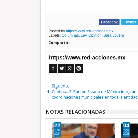
Facebook
Twitter
Posted by
https://www.red-acciones.mx
Labels:
Columnas
,
Ley
,
Opinión
,
Sara Lovera
Compartir:
https://www.red-acciones.mx
Siguente
Continúa El Barzón Estado de México integran
coordinaciones municipales en toda la entidad
NOTAS RELACIONADAS
04
25
Ago
May
2023
2023