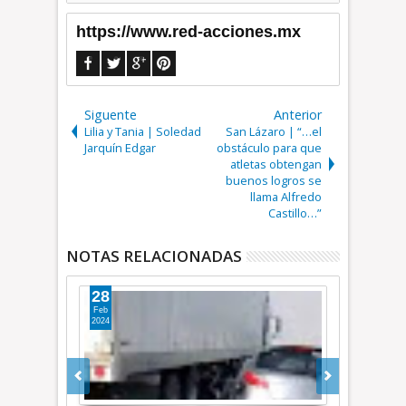
https://www.red-acciones.mx
Siguente
Anterior
Lilia y Tania | Soledad
San Lázaro | “…el
Jarquín Edgar
obstáculo para que
atletas obtengan
buenos logros se
llama Alfredo
Castillo…”
NOTAS RELACIONADAS
28
06
Feb
Feb
2024
2024