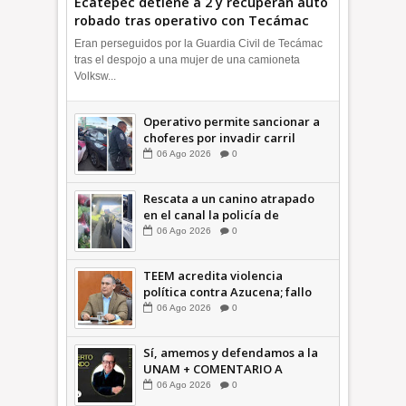
Ecatepec detiene a 2 y recuperan auto
robado tras operativo con Tecámac
+Video | INFORMATIVA
Eran perseguidos por la Guardia Civil de Tecámac
tras el despojo a una mujer de una camioneta
Volksw...
Operativo permite sancionar a
choferes por invadir carril
confinado: Ecatepec +Video |
06
Ago
2026
0
INFORMATIVA
Rescata a un canino atrapado
en el canal la policía de
Ecatepec INFORMATIVA
06
Ago
2026
0
TEEM acredita violencia
política contra Azucena; fallo
confirma guerra sucia: Octavio
06
Ago
2026
0
Martínez INFORMATIVA
Sí, amemos y defendamos a la
UNAM + COMENTARIO A
TIEMPO
06
Ago
2026
0