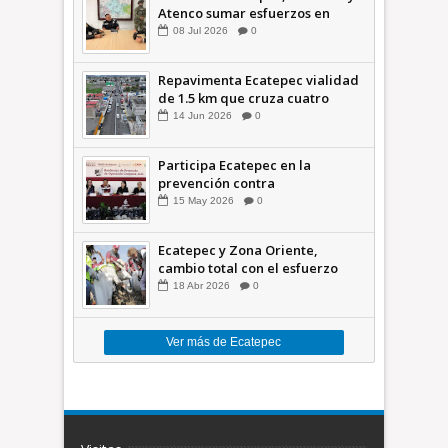
Atenco sumar esfuerzos en
seguridad
08
Jul
2026
0
Repavimenta Ecatepec vialidad
de 1.5 km que cruza cuatro
comunidades +Video
14
Jun
2026
0
Participa Ecatepec en la
prevención contra
inundaciones en el Valle de
15
May
2026
0
México +VID
Ecatepec y Zona Oriente,
cambio total con el esfuerzo
conjunto: Azucena; retiran 21
18
Abr
2026
0
toneladas de basura *Video
Ver más de Ecatepec