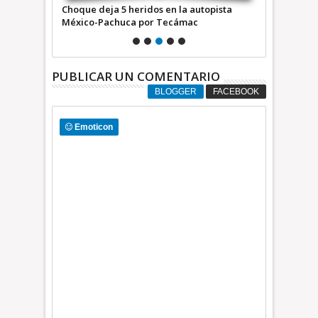
xico-Pachuca
Choque deja 5 heridos en la autopista
Muere motoci
México-Pachuca por Tecámac
auto en Tult
PUBLICAR UN COMENTARIO
BLOGGER
FACEBOOK
Emoticon