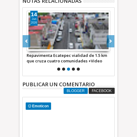
NOTAS RELACIONADAS
14
15
Jun
May
2026
2026
y Atenco
Repavimenta Ecatepec vialidad de 1.5 km
Participa Ec
d
que cruza cuatro comunidades +Video
inundaciones
PUBLICAR UN COMENTARIO
BLOGGER
FACEBOOK
Emoticon