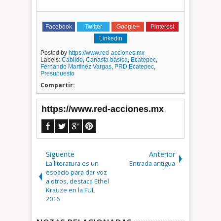
Facebook
Twitter
Google+
Pinterest
Linkedin
Posted by
https://www.red-acciones.mx
Labels:
Cabildo
,
Canasta básica
,
Ecatepec
,
Fernando Martínez Vargas
,
PRD Ecatepec
,
Presupuesto
Compartir:
https://www.red-acciones.mx
Siguente
Anterior
La literatura es un
Entrada antigua
espacio para dar voz
a otros, destaca Ethel
Krauze en la FUL
2016