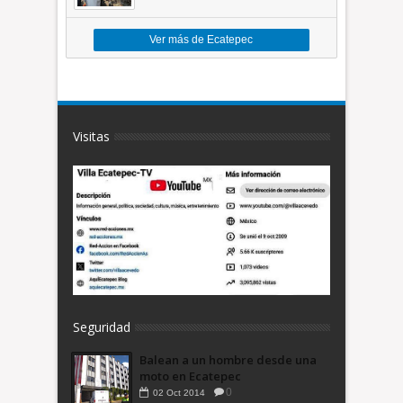
toneladas de basura *Video
Ver más de Ecatepec
Visitas
Seguridad
Balean a un hombre desde una
moto en Ecatepec
0
02
Oct
2014