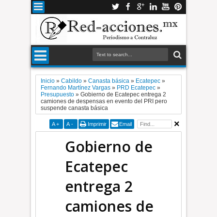
Inicio
»
Cabildo
»
Canasta básica
»
Ecatepec
»
Fernando Martínez Vargas
»
PRD Ecatepec
»
Presupuesto
»
Gobierno de Ecatepec entrega 2
camiones de despensas en evento del PRI pero
suspende canasta básica
A
+
A
-
Imprimir
Email
Gobierno de
Ecatepec
entrega 2
camiones de