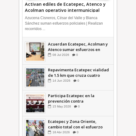
Activan ediles de Ecatepec, Atenco y
Acolman operativo intermunicipal
Azucena Cisneros, César del Valle y Blanca
Sánchez suman esfuerzos policiales | Realizan
recorridos ...
Acuerdan Ecatepec, Acolman y
Atenco sumar esfuerzos en
seguridad
08
Jul
2026
0
Repavimenta Ecatepec vialidad
de 1.5 km que cruza cuatro
comunidades +Video
14
Jun
2026
0
Participa Ecatepec en la
prevención contra
inundaciones en el Valle de
15
May
2026
0
México +VID
Ecatepec y Zona Oriente,
cambio total con el esfuerzo
conjunto: Azucena; retiran 21
18
Abr
2026
0