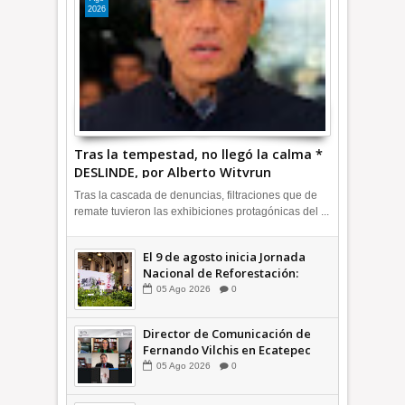
2026
Tras la tempestad, no llegó la calma *
DESLINDE, por Alberto Witvrun
OPINIÓN
Tras la cascada de denuncias, filtraciones que de
remate tuvieron las exhibiciones protagónicas del ...
El 9 de agosto inicia Jornada
Nacional de Reforestación:
presidenta Sheinbaum +Video
05
Ago
2026
0
INFORMATIVA
Director de Comunicación de
Fernando Vilchis en Ecatepec
financió publicaciones en redes
05
Ago
2026
0
sociales en contra de Azucena
Cisneros: TEEM | INFORMATIVA