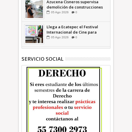
Azucena Cisneros supervisa
demolición de construcciones
ilegales en zona federal
05
Ago
2026
0
INFORMATIVA
Llega a Ecatepec el Festival
Internacional de Cine para
Niños (… y no tan Niños) +Video
05
Ago
2026
0
INFORMATIVA
SERVICIO SOCIAL