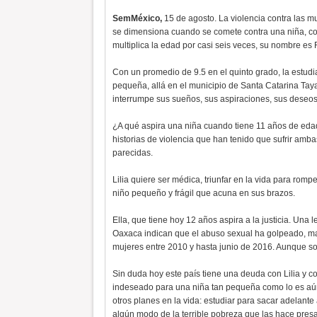
SemMéxico,
15 de agosto. La violencia contra las 
se dimensiona cuando se comete contra una niña, com
multiplica la edad por casi seis veces, su nombre es 
Con un promedio de 9.5 en el quinto grado, la estud
pequeña, allá en el municipio de Santa Catarina Tayat
interrumpe sus sueños, sus aspiraciones, sus deseos
¿A qué aspira una niña cuando tiene 11 años de edad
historias de violencia que han tenido que sufrir amba
parecidas.
Lilia quiere ser médica, triunfar en la vida para romp
niño pequeño y frágil que acuna en sus brazos.
Ella, que tiene hoy 12 años aspira a la justicia. Una
Oaxaca indican que el abuso sexual ha golpeado, mar
mujeres entre 2010 y hasta junio de 2016. Aunque s
Sin duda hoy este país tiene una deuda con Lilia y c
indeseado para una niña tan pequeña como lo es aún 
otros planes en la vida: estudiar para sacar adelante 
algún modo de la terrible pobreza que las hace pre