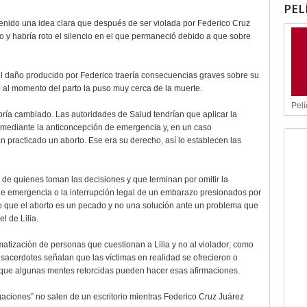
PEL
tenido una idea clara que después de ser violada por Federico Cruz
zo y habría roto el silencio en el que permaneció debido a que sobre
el daño producido por Federico traería consecuencias graves sobre su
al momento del parto la puso muy cerca de la muerte.
Pelí
abría cambiado. Las autoridades de Salud tendrían que aplicar la
 mediante la anticoncepción de emergencia y, en un caso
n practicado un aborto. Ese era su derecho, así lo establecen las
de quienes toman las decisiones y que terminan por omitir la
de emergencia o la interrupción legal de un embarazo presionados por
o que el aborto es un pecado y no una solución ante un problema que
l de Lilia.
matización de personas que cuestionan a Lilia y no al violador; como
s sacerdotes señalan que las víctimas en realidad se ofrecieron o
r que algunas mentes retorcidas pueden hacer esas afirmaciones.
igaciones” no salen de un escritorio mientras Federico Cruz Juárez