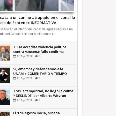
cata a un canino atrapado en el canal la
icía de Ecatepec INFORMATIVA
lizado en el interior del canal de aguas negras a un
ado del Circuito Exterior Mexiquense ll...
TEEM acredita violencia política
contra Azucena; fallo confirma
guerra sucia: Octavio Martínez
06
Ago
2026
0
INFORMATIVA
Sí, amemos y defendamos a la
UNAM + COMENTARIO A TIEMPO
06
Ago
2026
0
Tras la tempestad, no llegó la calma
* DESLINDE, por Alberto Witvrun
OPINIÓN
05
Ago
2026
0
El 9 de agosto inicia Jornada