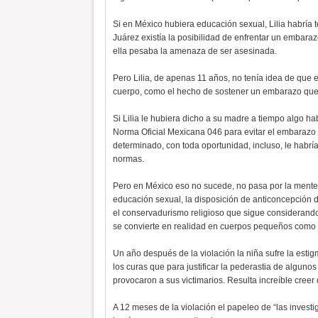
Si en México hubiera educación sexual, Lilia habría 
Juárez existía la posibilidad de enfrentar un embara
ella pesaba la amenaza de ser asesinada.
Pero Lilia, de apenas 11 años, no tenía idea de que 
cuerpo, como el hecho de sostener un embarazo que 
Si Lilia le hubiera dicho a su madre a tiempo algo h
Norma Oficial Mexicana 046 para evitar el embarazo
determinado, con toda oportunidad, incluso, le habría
normas.
Pero en México eso no sucede, no pasa por la mente 
educación sexual, la disposición de anticoncepción 
el conservadurismo religioso que sigue considerand
se convierte en realidad en cuerpos pequeños como e
Un año después de la violación la niña sufre la estig
los curas que para justificar la pederastia de alguno
provocaron a sus victimarios. Resulta increíble cree
A 12 meses de la violación el papeleo de “las invest