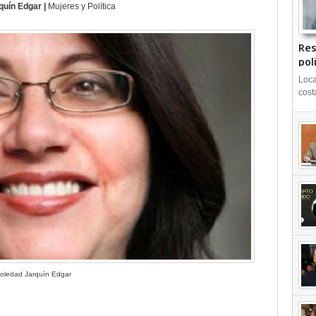
quín Edgar |
Mujeres y Política
Res
pol
Loca
cost
oledad Jarquín Edgar