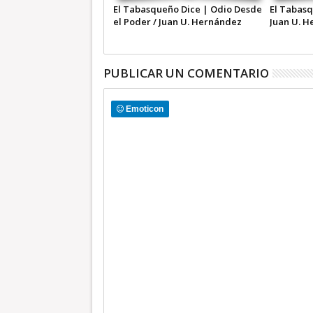
ÍA O REPÚBLICA?” |
El Tabasqueño Dice | Odio Desde
El Tabasq
RIO A TIEMPO
el Poder / Juan U. Hernández
Juan U. H
PUBLICAR UN COMENTARIO
Emoticon