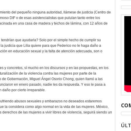
imiento del pequeño ninguna autoridad, llámese de justicia (Centro de
famoso DIF o de esas asistencialistas que pululan tanto entre los
hacinada en una casa de madera y techos de lámina, con 12 años de
 tendrían que ayudarla? Solo por el simple hecho de cumplir su
, la justicia que Lilia quiere para que Federico no le haga daño a
ción en educación sexual y la falta de atención adecuada, son o
s y concretos, sí mucho en los discursos y en las propuestas, en los
ralización de la violencia contra las mujeres por parte de la
rio de Gobernación, Miguel Ángel Osorio Chong, quien llamó a las
nunciaron en enero pasado, nadie les da respuesta. Y eso le pasa a
 daño por cierto irreparable.
an sufriendo abusos sexuales y embarazos no deseados estaremos
COM
ue la considera como algo normal en la vida de las mujeres. México,
s derechos de las mujeres a vivir libres de violencia, seguirá siendo un
ÚL