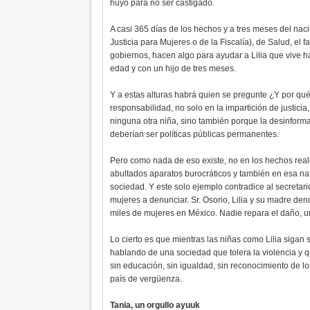
huyó para no ser castigado.
A casi 365 días de los hechos y a tres meses del nac
Justicia para Mujeres o de la Fiscalía), de Salud, el 
gobiernos, hacen algo para ayudar a Lilia que vive 
edad y con un hijo de tres meses.
Y a estas alturas habrá quien se pregunte ¿Y por qué
responsabilidad, no solo en la impartición de justicia
ninguna otra niña, sino también porque la desinforma
deberían ser políticas públicas permanentes.
Pero como nada de eso existe, no en los hechos reale
abultados aparatos burocráticos y también en esa natu
sociedad. Y este solo ejemplo contradice al secreta
mujeres a denunciar. Sr. Osorio, Lilia y su madre de
miles de mujeres en México. Nadie repara el daño, un
Lo cierto es que mientras las niñas como Lilia sig
hablando de una sociedad que tolera la violencia y q
sin educación, sin igualdad, sin reconocimiento de lo
país de vergüenza.
Tania, un orgullo ayuuk