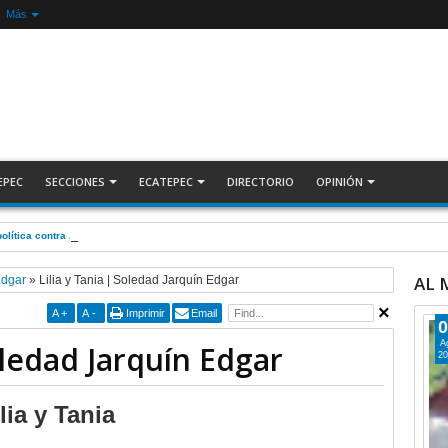
Más
EPEC
SECCIONES
ECATEPEC
DIRECTORIO
OPINIÓN
olítica contra Azucena; fallo confirma guerra sucia: Octavio Martínez INFORMATIVA
AL
Edgar
»
Lilia y Tania | Soledad Jarquín Edgar
A
+
A
-
Imprimir
Email
0
A
Soledad Jarquín Edgar
20
lia y Tania