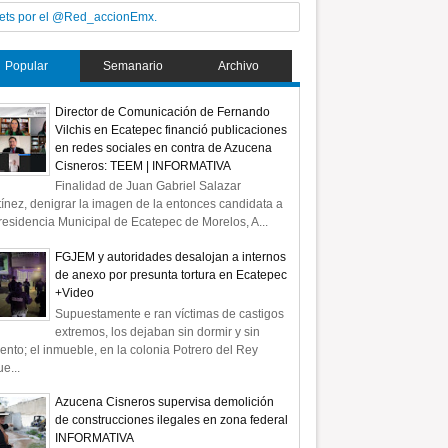
ets por el @Red_accionEmx.
Popular
Semanario
Archivo
Director de Comunicación de Fernando
Vilchis en Ecatepec financió publicaciones
en redes sociales en contra de Azucena
Cisneros: TEEM | INFORMATIVA
Finalidad de Juan Gabriel Salazar
ínez, denigrar la imagen de la entonces candidata a
residencia Municipal de Ecatepec de Morelos, A...
FGJEM y autoridades desalojan a internos
de anexo por presunta tortura en Ecatepec
+Video
Supuestamente e ran víctimas de castigos
extremos, los dejaban sin dormir y sin
ento; el inmueble, en la colonia Potrero del Rey
e...
Azucena Cisneros supervisa demolición
de construcciones ilegales en zona federal
INFORMATIVA