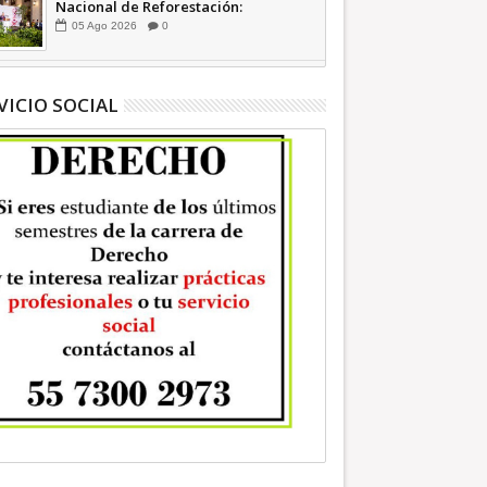
Nacional de Reforestación:
presidenta Sheinbaum +Video
05
Ago
2026
0
INFORMATIVA
VICIO SOCIAL