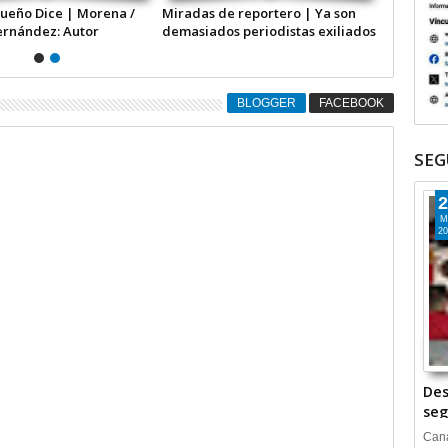
ueño Dice | Morena /
Miradas de reportero | Ya son
ernández: Autor
demasiados periodistas exiliados
de su vida / Por Rogelio
Hernández López*
BLOGGER
FACEBOOK
SEG
2
M
20
Des
seg
Cana