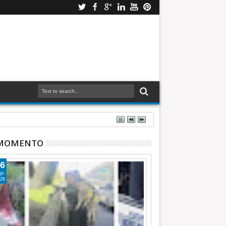
 MOMENTO
6
go
26