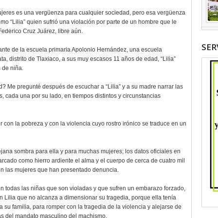
mujeres es una vergüenza para cualquier sociedad, pero esa vergüenza
o “Lilia” quien sufrió una violación por parte de un hombre que le
Federico Cruz Juárez, libre aún.
SER
iante de la escuela primaria Apolonio Hernández, una escuela
a, distrito de Tlaxiaco, a sus muy escasos 11 años de edad, “Lilia”
 de niña.
? Me pregunté después de escuchar a “Lilia” y a su madre narrar las
s, cada una por su lado, en tiempos distintos y circunstancias
er con la pobreza y con la violencia cuyo rostro irónico se traduce en un
 lejana sombra para ella y para muchas mujeres; los datos oficiales en
cado como hierro ardiente el alma y el cuerpo de cerca de cuatro mil
on las mujeres que han presentado denuncia.
on todas las niñas que son violadas y que sufren un embarazo forzado,
Lilia que no alcanza a dimensionar su tragedia, porque ella tenía
a su familia, para romper con la tragedia de la violencia y alejarse de
sas del mandato masculino del machismo.