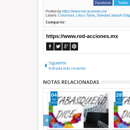
Facebook
Twitter
Posted by
https://www.red-acciones.mx
Labels:
Columnas
,
Lilia y Tania
,
Soledad Jarquín Edg
Compartir:
https://www.red-acciones.mx
Siguiente
Entrada más reciente
NOTAS RELACIONADAS
04
28
Ago
Jul
2019
2019