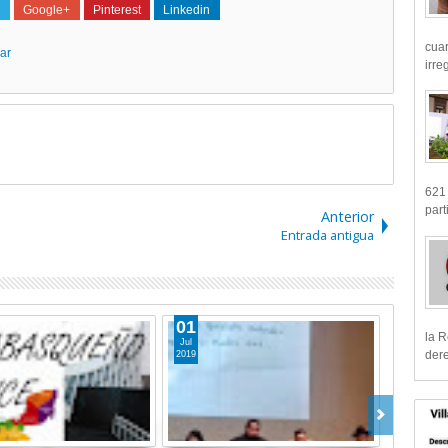
Google+
Pinterest
Linkedin
cua
ar
irre
621 
part
Anterior
Entrada antigua
01
la R
Jul
dere
2019