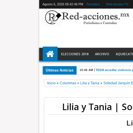
Agosto 6, 2026
09:42:47 PM
Periodico
Red-Accion TV
ELECCIONES 2018
ARCHIVO
AQUIECAT
Últimas Noticias
10:46 AM
TEEM acredita violencia p
Inicio
»
Columnas
»
Lilia y Tania
»
Soledad Jarquín 
Lilia y Tania | 
Li