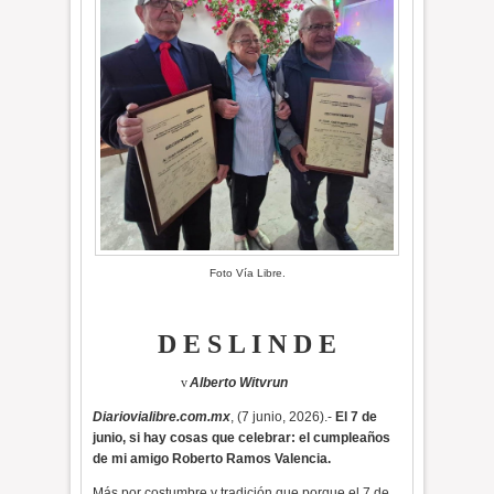
Foto Vía Libre.
D E S L I N D E
v
Alberto Witvrun
Diariovialibre.com.mx
, (7 junio, 2026).-
El 7 de
junio, si hay cosas que celebrar: el cumpleaños
de mi amigo Roberto Ramos Valencia.
Más por costumbre y tradición que porque el 7 de