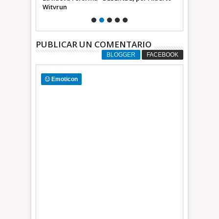
Witvrun
* DESLINDE, 
PUBLICAR UN COMENTARIO
BLOGGER
FACEBOOK
Emoticon