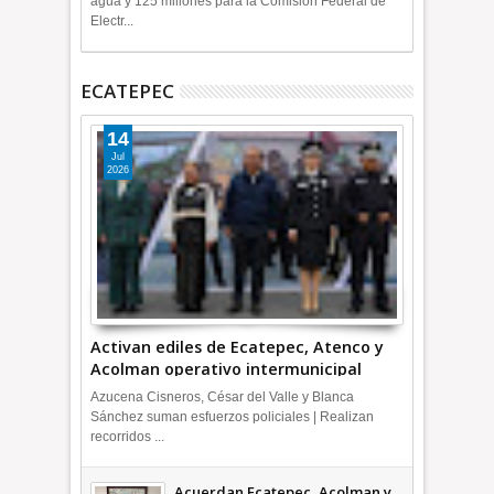
agua y 125 millones para la Comisión Federal de
Electr...
ECATEPEC
14
Jul
2026
Activan ediles de Ecatepec, Atenco y
Acolman operativo intermunicipal
Azucena Cisneros, César del Valle y Blanca
Sánchez suman esfuerzos policiales | Realizan
recorridos ...
Acuerdan Ecatepec, Acolman y