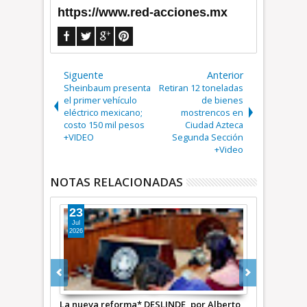
https://www.red-acciones.mx
Siguente
Anterior
Sheinbaum presenta
Retiran 12 toneladas
el primer vehículo
de bienes
eléctrico mexicano;
mostrencos en
costo 150 mil pesos
Ciudad Azteca
+VIDEO
Segunda Sección
+Video
NOTAS RELACIONADAS
23
15
Jul
Jul
2026
2026
r Alberto
La nueva reforma* DESLINDE, por Alberto
Transporte c