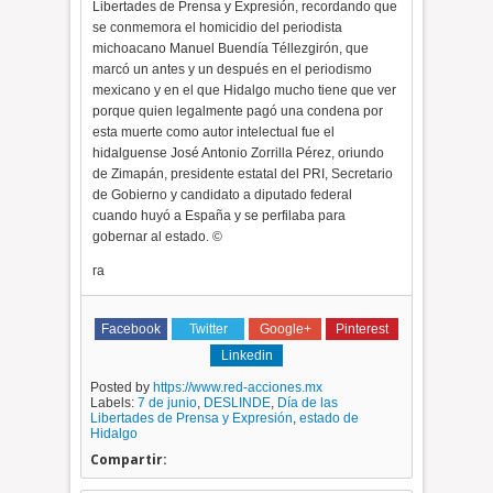
Libertades de Prensa y Expresión, recordando que
se conmemora el homicidio del periodista
michoacano Manuel Buendía Téllezgirón, que
marcó un antes y un después en el periodismo
mexicano y en el que Hidalgo mucho tiene que ver
porque quien legalmente pagó una condena por
esta muerte como autor intelectual fue el
hidalguense José Antonio Zorrilla Pérez, oriundo
de Zimapán, presidente estatal del PRI, Secretario
de Gobierno y candidato a diputado federal
cuando huyó a España y se perfilaba para
gobernar al estado. ©
ra
Facebook
Twitter
Google+
Pinterest
Linkedin
Posted by
https://www.red-acciones.mx
Labels:
7 de junio
,
DESLINDE
,
Día de las
Libertades de Prensa y Expresión
,
estado de
Hidalgo
Compartir: