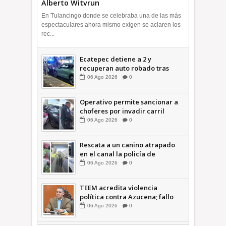
Alberto Witvrun
En Tulancingo donde se celebraba una de las más
espectaculares ahora mismo exigen se aclaren los
rec...
Ecatepec detiene a 2 y
recuperan auto robado tras
operativo con Tecámac +Video
06
Ago
2026
0
| INFORMATIVA
Operativo permite sancionar a
choferes por invadir carril
confinado: Ecatepec +Video |
06
Ago
2026
0
INFORMATIVA
Rescata a un canino atrapado
en el canal la policía de
Ecatepec INFORMATIVA
06
Ago
2026
0
TEEM acredita violencia
política contra Azucena; fallo
confirma guerra sucia: Octavio
06
Ago
2026
0
Martínez INFORMATIVA