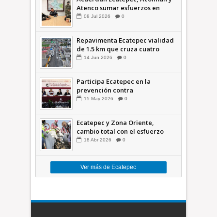
Atenco sumar esfuerzos en
seguridad
08
Jul
2026
0
Repavimenta Ecatepec vialidad
de 1.5 km que cruza cuatro
comunidades +Video
14
Jun
2026
0
Participa Ecatepec en la
prevención contra
inundaciones en el Valle de
15
May
2026
0
México +VID
Ecatepec y Zona Oriente,
cambio total con el esfuerzo
conjunto: Azucena; retiran 21
18
Abr
2026
0
toneladas de basura *Video
Ver más de Ecatepec