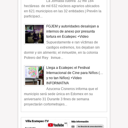
La Jornada cubrirá 32 mil 184
hectáreas de mil 632 núcleos agrarios ubicados
en 621 municipios en las 32 entidades | Prevén la
participaci...
FGJEM y autoridades desalojan a
internos de anexo por presunta
tortura en Ecatepec +Video
Supuestamente e ran víctimas de
castigos extremos, los dejaban sin
dormir y sin alimento; el inmueble, en la colonia
Potrero del Rey Inmue...
Llega a Ecatepec el Festival
Internacional de Cine para Niños (…
y no tan Niños) +Video
INFORMATIVA
Azucena Cisneros informa que el
municipio será sede única en Edomex en su
aniversario 31 Durante 3 fines de semana
proyectarán cortometrajes...