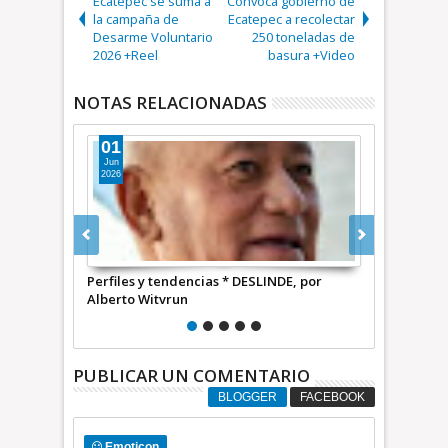
Ecatepec se suma a
Convoca gobierno de
la campaña de
Ecatepec a recolectar
Desarme Voluntario
250 toneladas de
2026 +Reel
basura +Video
NOTAS RELACIONADAS
06
Ago
2026
s * DESLINDE, por
La feria de las ferias * DESLINDE, por
Tr
Alberto Witvrun
DE
PUBLICAR UN COMENTARIO
BLOGGER
FACEBOOK
Emoticon