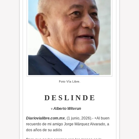
Foto Vía Libre.
D E S L I N D E
v
Alberto Witvrun
Diariovialibre.com.mx
, (1 junio, 2026).- +Al buen
recuerdo de mi amigo Jorge Márquez Alvarado, a
dos años de su adiós