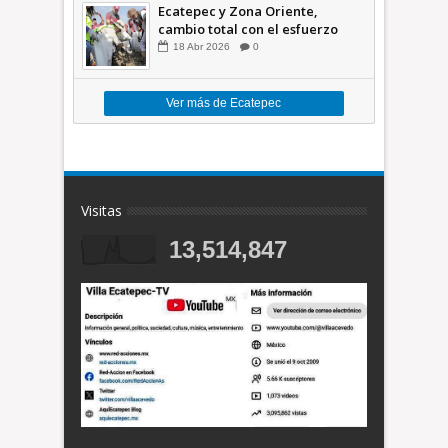
Ecatepec y Zona Oriente,
cambio total con el esfuerzo
conjunto: Azucena; retiran 21
18
Abr
2026
0
toneladas de basura *Video
Ver más de Ecatepec
Visitas
13,514,847