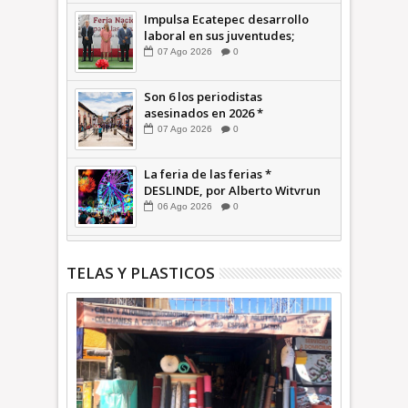
Impulsa Ecatepec desarrollo
laboral en sus juventudes;
inauguran Feria de Empleo y
07
Ago
2026
0
Emprendedores 2026 +Video |
INFORMATIVA
Son 6 los periodistas
asesinados en 2026 *
COMENTARIO A TIEMPO
07
Ago
2026
0
La feria de las ferias *
DESLINDE, por Alberto Witvrun
06
Ago
2026
0
TELAS Y PLASTICOS