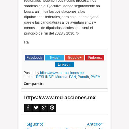
regionales hegemónicos y como procesan los
sondeos en el Ejecutivo, donde seguramente no
buscarán influir las postulaciones a las
diputaciones federales, pero no pueden dejar al
garete las candidaturas a los ayuntamientos y
menos las de diputados locales, que será el
principio del fin del 2028 y 2030. ©
Ra
Facebook
Twitter
Google+
Pinterest
Linkedin
Posted by
https://www.red-acciones.mx
Labels:
DESLINDE
,
Morena
,
PAN
,
Panalh
,
PVEM
Compartir:
https://www.red-acciones.mx
Siguente
Anterior