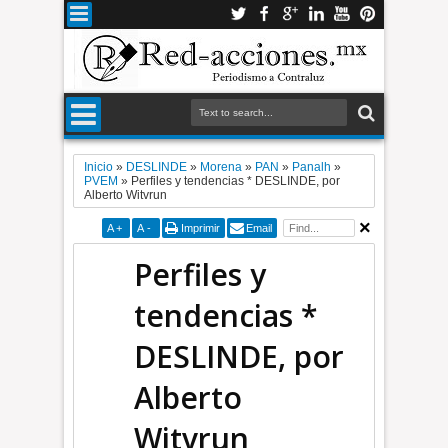
Inicio
»
DESLINDE
»
Morena
»
PAN
»
Panalh
»
PVEM
»
Perfiles y tendencias * DESLINDE, por
Alberto Witvrun
A
+
A
-
Imprimir
Email
Perfiles y
tendencias *
DESLINDE, por
Alberto
Witvrun