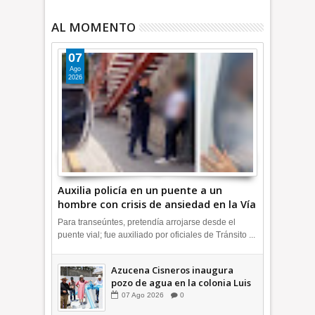
AL MOMENTO
07
Ago
2026
Auxilia policía en un puente a un
hombre con crisis de ansiedad en la Vía
Morelos | INFORMATIVA
Para transeúntes, pretendía arrojarse desde el
puente vial; fue auxiliado por oficiales de Tránsito ...
Azucena Cisneros inaugura
pozo de agua en la colonia Luis
Donaldo Colosio +Video |
07
Ago
2026
0
INFORMATIVA