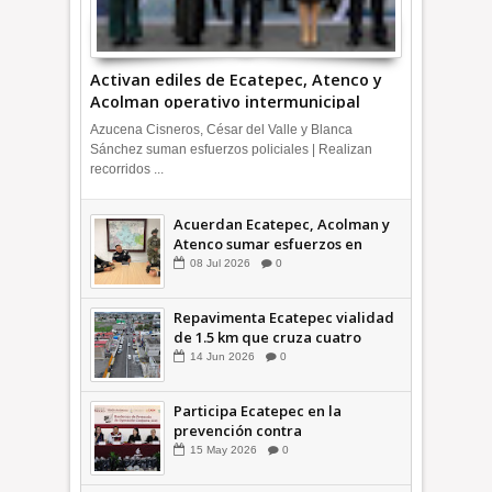
Activan ediles de Ecatepec, Atenco y
Acolman operativo intermunicipal
Azucena Cisneros, César del Valle y Blanca
Sánchez suman esfuerzos policiales | Realizan
recorridos ...
Acuerdan Ecatepec, Acolman y
Atenco sumar esfuerzos en
seguridad
08
Jul
2026
0
Repavimenta Ecatepec vialidad
de 1.5 km que cruza cuatro
comunidades +Video
14
Jun
2026
0
Participa Ecatepec en la
prevención contra
inundaciones en el Valle de
15
May
2026
0
México +VID