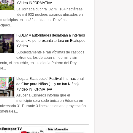
+Video INFORMATIVA
La Jornada cubrirá 32 mil 184 hectáreas
de mil 632 núcleos agrarios ubicados en
municipios en las 32 entidades | Prevén la
icipaci...
FGJEM y autoridades desalojan a internos
de anexo por presunta tortura en Ecatepec
+Video
Supuestamente e ran víctimas de castigos
extremos, los dejaban sin dormir y sin
ento; el inmueble, en la colonia Potrero del Rey
e...
Llega a Ecatepec el Festival Internacional
de Cine para Niños (… y no tan Niños)
+Video INFORMATIVA
Azucena Cisneros informa que el
municipio será sede única en Edomex en
niversario 31 Durante 3 fines de semana proyectarán
ometrajes...