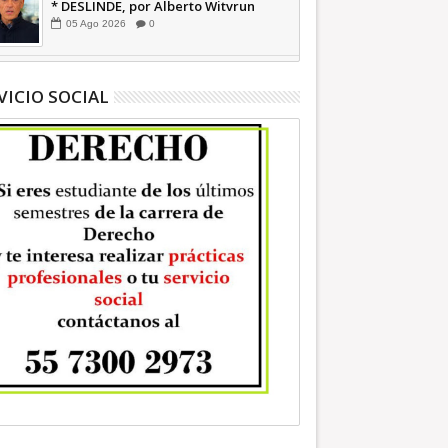
* DESLINDE, por Alberto Witvrun
OPINIÓN
05
Ago
2026
0
VICIO SOCIAL