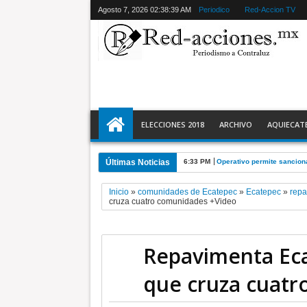
Agosto 7, 2026
02:38:41 AM
Periodico
Red-Accion TV
ELECCIONES 2018
ARCHIVO
AQUIECAT
Últimas Noticias
12:53 PM
Rescata a un canino atra
Inicio
»
comunidades de Ecatepec
»
Ecatepec
»
repa
cruza cuatro comunidades +Video
Repavimenta Eca
que cruza cuatr