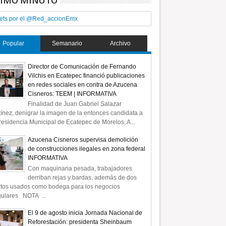
TIMO MINUTO
ets por el @Red_accionEmx.
Popular
Semanario
Archivo
Director de Comunicación de Fernando
Vilchis en Ecatepec financió publicaciones
en redes sociales en contra de Azucena
Cisneros: TEEM | INFORMATIVA
Finalidad de Juan Gabriel Salazar
ínez, denigrar la imagen de la entonces candidata a
residencia Municipal de Ecatepec de Morelos, A...
Azucena Cisneros supervisa demolición
de construcciones ilegales en zona federal
INFORMATIVA
Con maquinaria pesada, trabajadores
derriban rejas y bardas, además de dos
rtos usados como bodega para los negocios
gulares NOTA ...
El 9 de agosto inicia Jornada Nacional de
Reforestación: presidenta Sheinbaum