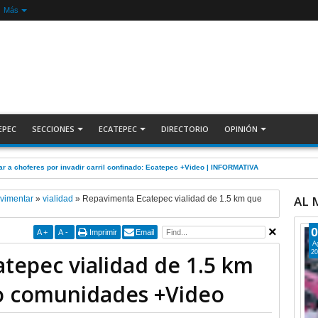
Más
EPEC
SECCIONES
ECATEPEC
DIRECTORIO
OPINIÓN
pado en el canal la policía de Ecatepec INFORMATIVA
AL
vimentar
»
vialidad
»
Repavimenta Ecatepec vialidad de 1.5 km que
0
A
+
A
-
Imprimir
Email
A
20
tepec vialidad de 1.5 km
o comunidades +Video