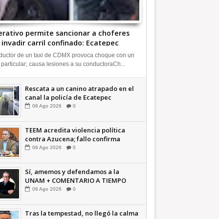
rativo permite sancionar a choferes
 invadir carril confinado: Ecatepec
deo | INFORMATIVA
uctor de un taxi de CDMX provoca choque con un
 particular; causa lesiones a su conductoraCh...
Rescata a un canino atrapado en el
canal la policía de Ecatepec
INFORMATIVA
06
Ago
2026
0
TEEM acredita violencia política
contra Azucena; fallo confirma
guerra sucia: Octavio Martínez
06
Ago
2026
0
INFORMATIVA
Sí, amemos y defendamos a la
UNAM + COMENTARIO A TIEMPO
06
Ago
2026
0
Tras la tempestad, no llegó la calma