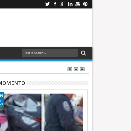
 MOMENTO
6
go
26