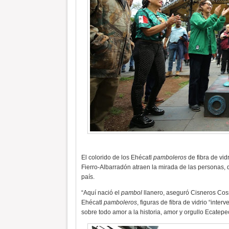
El colorido de los Ehécatl
pamboleros
de fibra de vid
Fierro-Albarradón atraen la mirada de las personas,
país.
“Aquí nació el
pambol
llanero, aseguró Cisneros Coss 
Ehécatl
pamboleros
, figuras de fibra de vidrio “int
sobre todo amor a la historia, amor y orgullo Ecatepe