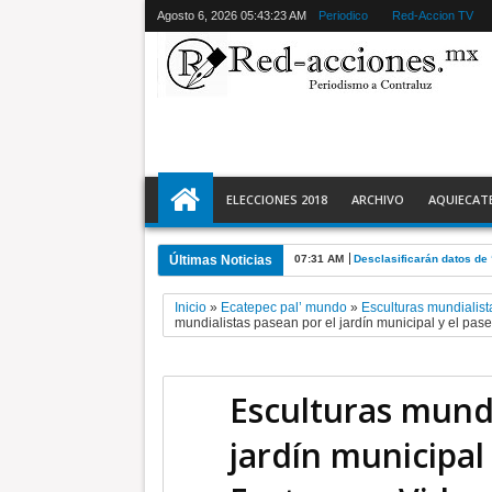
Agosto 6, 2026
05:43:24 AM
Periodico
Red-Accion TV
ELECCIONES 2018
ARCHIVO
AQUIECAT
Últimas Noticias
07:31 AM
Desclasificarán datos de
Inicio
»
Ecatepec pal’ mundo
»
Esculturas mundialist
mundialistas pasean por el jardín municipal y el pas
Esculturas mundi
jardín municipal 