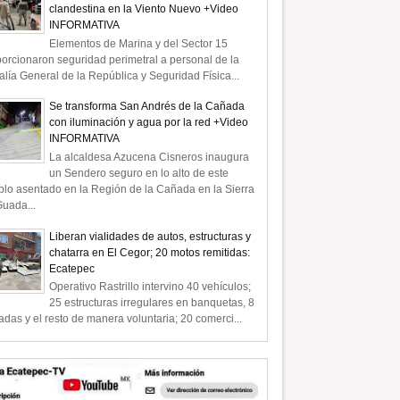
clandestina en la Viento Nuevo +Video
INFORMATIVA
Elementos de Marina y del Sector 15
orcionaron seguridad perimetral a personal de la
alía General de la República y Seguridad Física...
Se transforma San Andrés de la Cañada
con iluminación y agua por la red +Video
INFORMATIVA
La alcaldesa Azucena Cisneros inaugura
un Sendero seguro en lo alto de este
lo asentado en la Región de la Cañada en la Sierra
uada...
Liberan vialidades de autos, estructuras y
chatarra en El Cegor; 20 motos remitidas:
Ecatepec
Operativo Rastrillo intervino 40 vehículos;
25 estructuras irregulares en banquetas, 8
radas y el resto de manera voluntaria; 20 comerci...