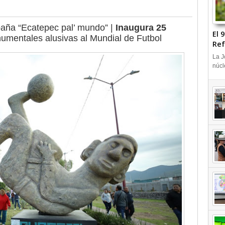
aña “Ecatepec pal’ mundo” |
Inaugura 25
El 
umentales alusivas al Mundial de Futbol
Ref
+V
La J
núcl