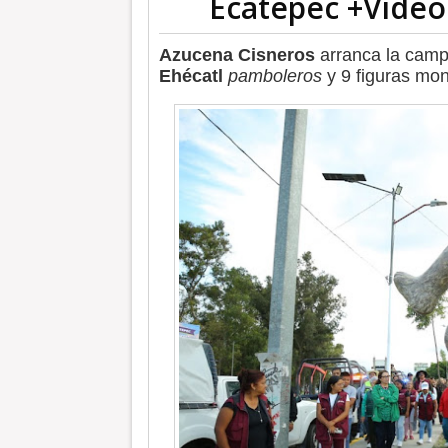
Ecatepec +Video
Azucena Cisneros
arranca la camp
Ehécatl
pamboleros
y 9 figuras mon