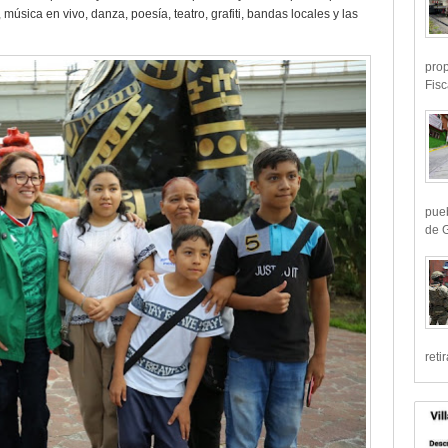
, música en vivo, danza, poesía, teatro, grafiti, bandas locales y las
prop
Fisc
pueb
de G
reti