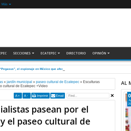
Más
EPEC
SECCIONES
ECATEPEC
DIRECTORIO
OPINIÓN
 “Pegasus”, el espionaje en México que afectó a cientos de periodistas * COMENTARIO A 
AL
as
»
jardín municipal
»
paseo cultural de Ecatepec
»
Esculturas
eo cultural de Ecatepec +Video
0
A
+
A
-
Imprimir
Email
A
20
alistas pasean por el
y el paseo cultural de