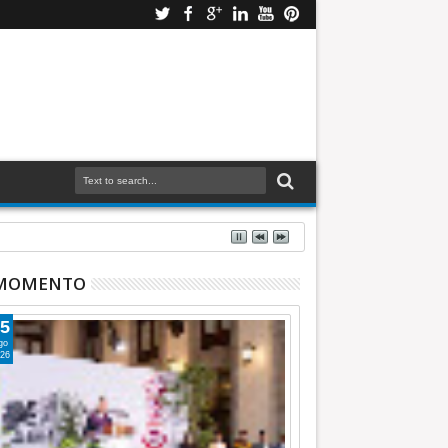
TIEMPO
 MOMENTO
5
go
26