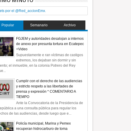
TIMO MINUTO
ets por el @Red_accionEmx.
Popular
Semanario
Archivo
FGJEM y autoridades desalojan a internos
de anexo por presunta tortura en Ecatepec
+Video
Supuestamente e ran víctimas de castigos
extremos, los dejaban sin dormir y sin
ento; el inmueble, en la colonia Potrero del Rey
e...
Cumplir con el derecho de las audiencias
y estricto respeto a las libertades de
prensa y expresión * COMENTARIO A
TIEMPO
Ante la Convocatoria de la Presidencia de
epública a una consulta pública para regular los
chos de las audiencias, desde luego que e...
Policía municipal, Marina y Pemex
recuperan hidrocarburo de toma