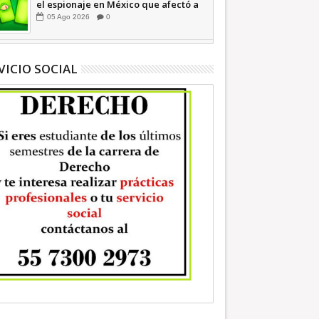
el espionaje en México que afectó a
cientos de periodistas *
05
Ago
2026
0
COMENTARIO A TIEMPO
VICIO SOCIAL