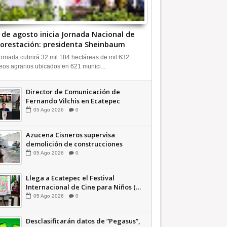
9 de agosto inicia Jornada Nacional de
orestación: presidenta Sheinbaum
ideo INFORMATIVA
ornada cubrirá 32 mil 184 hectáreas de mil 632
eos agrarios ubicados en 621 munici...
Director de Comunicación de
Fernando Vilchis en Ecatepec
financió publicaciones en redes
05
Ago
2026
0
sociales en contra de Azucena
Cisneros: TEEM INFORMATIVA
Azucena Cisneros supervisa
demolición de construcciones
ilegales en zona federal
05
Ago
2026
0
INFORMATIVA
Llega a Ecatepec el Festival
Internacional de Cine para Niños (…
y no tan Niños) +Video INFORMATIVA
05
Ago
2026
0
Desclasificarán datos de “Pegasus”,