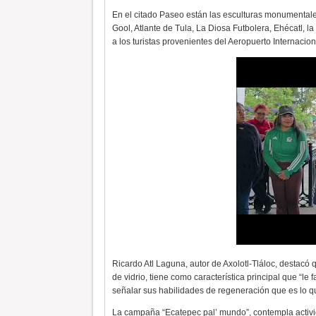
En el citado Paseo están las esculturas monumentales 
Gool, Atlante de Tula, La Diosa Futbolera, Ehécatl, la 
a los turistas provenientes del Aeropuerto Internacio
Ricardo Atl Laguna, autor de Axolotl-Tláloc, destacó 
de vidrio, tiene como característica principal que “
señalar sus habilidades de regeneración que es lo q
La campaña “Ecatepec pal’ mundo”, contempla activid