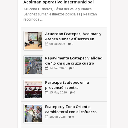
Acolman operativo intermunicipal
Azucena Cisneros, César del Valle y Blanca
Sánchez suman esfuerzos policiales | Realizan
recorridos ...
Acuerdan Ecatepec, Acolman y
Atenco sumar esfuerzos en
seguridad
08
Jul
2026
0
Repavimenta Ecatepec vialidad
de 1.5 km que cruza cuatro
comunidades +Video
14
Jun
2026
0
Participa Ecatepec en la
prevención contra
inundaciones en el Valle de
15
May
2026
0
México +VID
Ecatepec y Zona Oriente,
cambio total con el esfuerzo
conjunto: Azucena; retiran 21
18
Abr
2026
0
toneladas de basura *Video