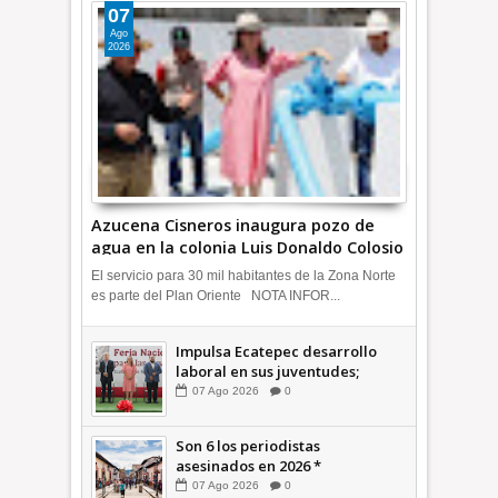
07
Ago
2026
Azucena Cisneros inaugura pozo de
agua en la colonia Luis Donaldo Colosio
+Video | INFORMATIVA
El servicio para 30 mil habitantes de la Zona Norte
es parte del Plan Oriente NOTA INFOR...
Impulsa Ecatepec desarrollo
laboral en sus juventudes;
inauguran Feria de Empleo y
07
Ago
2026
0
Emprendedores 2026 +Video |
INFORMATIVA
Son 6 los periodistas
asesinados en 2026 *
COMENTARIO A TIEMPO
07
Ago
2026
0