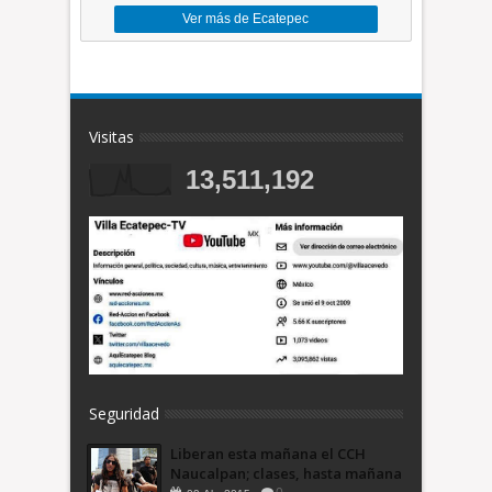
Ver más de Ecatepec
Visitas
13,511,192
Seguridad
Liberan esta mañana el CCH
Naucalpan; clases, hasta mañana