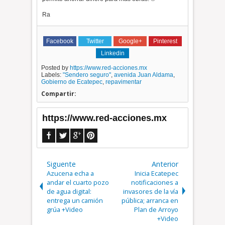
Ra
Facebook
Twitter
Google+
Pinterest
Linkedin
Posted by
https://www.red-acciones.mx
Labels:
"Sendero seguro"
,
avenida Juan Aldama
,
Gobierno de Ecatepec
,
repavimentar
Compartir:
https://www.red-acciones.mx
Siguente
Anterior
Azucena echa a
Inicia Ecatepec
andar el cuarto pozo
notificaciones a
de agua digital:
invasores de la vía
entrega un camión
pública; arranca en
grúa +Video
Plan de Arroyo
+Video