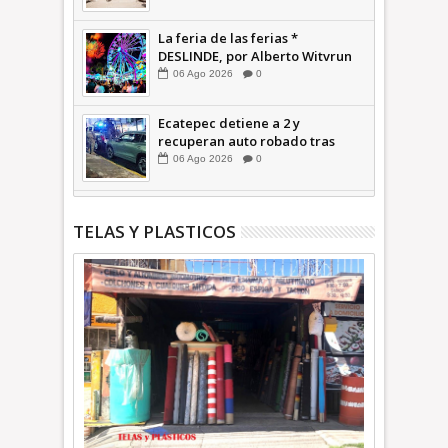
La feria de las ferias *
DESLINDE, por Alberto Witvrun
06
Ago
2026
0
Ecatepec detiene a 2 y
recuperan auto robado tras
operativo con Tecámac +Video
06
Ago
2026
0
| INFORMATIVA
TELAS Y PLASTICOS