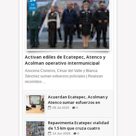
Jul
2026
Activan ediles de Ecatepec, Atenco y
Acolman operativo intermunicipal
Azucena Cisneros, César del Valle y Blanca
Sánchez suman esfuerzos policiales | Realizan
recorridos ...
Acuerdan Ecatepec, Acolman y
Atenco sumar esfuerzos en
seguridad
08
Jul
2026
0
Repavimenta Ecatepec vialidad
de 1.5 km que cruza cuatro
comunidades +Video
14
Jun
2026
0