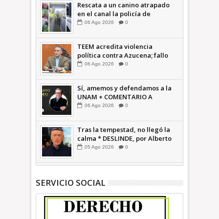
Rescata a un canino atrapado
en el canal la policía de
Ecatepec INFORMATIVA
06
Ago
2026
0
TEEM acredita violencia
política contra Azucena; fallo
confirma guerra sucia: Octavio
06
Ago
2026
0
Martínez INFORMATIVA
Sí, amemos y defendamos a la
UNAM + COMENTARIO A
TIEMPO
06
Ago
2026
0
Tras la tempestad, no llegó la
calma * DESLINDE, por Alberto
Witvrun OPINIÓN
05
Ago
2026
0
SERVICIO SOCIAL