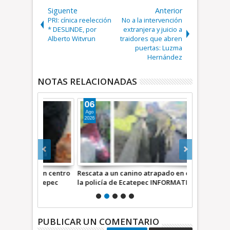
Siguente
Anterior
PRI: cínica reelección
No a la intervención
* DESLINDE, por
extranjera y juicio a
Alberto Witvrun
traidores que abren
puertas: Luzma
Hernández
NOTAS RELACIONADAS
06
02
Ago
Ago
2026
2026
s en centro
Rescata a un canino atrapado en el canal
Detienen a 9
Ecatepec
la policía de Ecatepec INFORMATIVA
inmueble en 
Ecatepec *
PUBLICAR UN COMENTARIO