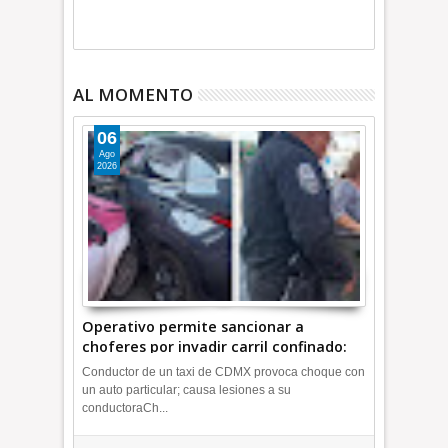
AL MOMENTO
06
Ago
2026
Operativo permite sancionar a
choferes por invadir carril confinado:
Ecatepec +Video | INFORMATIVA
Conductor de un taxi de CDMX provoca choque con
un auto particular; causa lesiones a su
conductoraCh...