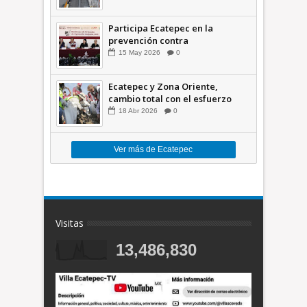
Participa Ecatepec en la
prevención contra
inundaciones en el Valle de
15
May
2026
0
México +VID
Ecatepec y Zona Oriente,
cambio total con el esfuerzo
conjunto: Azucena; retiran 21
18
Abr
2026
0
toneladas de basura *Video
Ver más de Ecatepec
Visitas
13,486,830