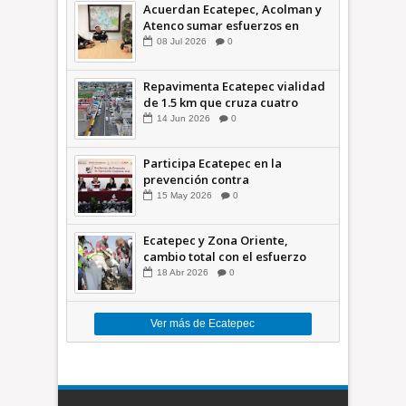
Acuerdan Ecatepec, Acolman y
Atenco sumar esfuerzos en
seguridad
08
Jul
2026
0
Repavimenta Ecatepec vialidad
de 1.5 km que cruza cuatro
comunidades +Video
14
Jun
2026
0
Participa Ecatepec en la
prevención contra
inundaciones en el Valle de
15
May
2026
0
México +VID
Ecatepec y Zona Oriente,
cambio total con el esfuerzo
conjunto: Azucena; retiran 21
18
Abr
2026
0
toneladas de basura *Video
Ver más de Ecatepec