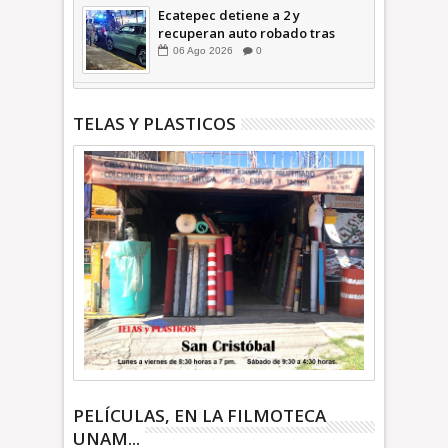
Ecatepec detiene a 2 y
recuperan auto robado tras
operativo con Tecámac +Video
06
Ago
2026
0
| INFORMATIVA
TELAS Y PLASTICOS
PELÍCULAS, EN LA FILMOTECA
UNAM...