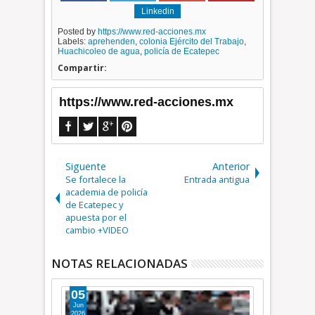
Linkedin
Posted by
https://www.red-acciones.mx
Labels:
aprehenden
,
colonia Ejército del Trabajo
,
Huachicoleo de agua
,
policía de Ecatepec
Compartir:
https://www.red-acciones.mx
Siguente
Anterior
Se fortalece la
Entrada antigua
academia de policía
de Ecatepec y
apuesta por el
cambio +VIDEO
NOTAS RELACIONADAS
08
06
May
Ago
2024
2026