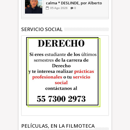
calma * DESLINDE, por Alberto
Witvrun OPINIÓN
05
Ago
2026
0
SERVICIO SOCIAL
PELÍCULAS, EN LA FILMOTECA