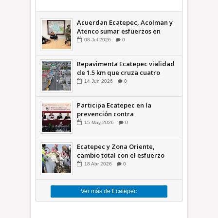
Acuerdan Ecatepec, Acolman y
Atenco sumar esfuerzos en
seguridad
08
Jul
2026
0
Repavimenta Ecatepec vialidad
de 1.5 km que cruza cuatro
comunidades +Video
14
Jun
2026
0
Participa Ecatepec en la
prevención contra
inundaciones en el Valle de
15
May
2026
0
México +VID
Ecatepec y Zona Oriente,
cambio total con el esfuerzo
conjunto: Azucena; retiran 21
18
Abr
2026
0
toneladas de basura *Video
Ver más de Ecatepec