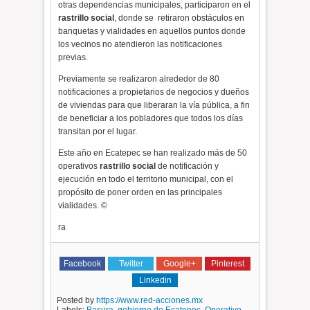
otras dependencias municipales, participaron en el
rastrillo social
, donde se
retiraron obstáculos en
banquetas y vialidades en aquellos puntos donde
los vecinos no atendieron las notificaciones
previas.
Previamente se realizaron alrededor de 80
notificaciones a propietarios de negocios y dueños
de viviendas para que liberaran la vía pública, a fin
de beneficiar a los pobladores que todos los días
transitan por el lugar.
Este año en Ecatepec se han realizado más de 50
operativos
rastrillo social
de notificación y
ejecución en todo el territorio municipal, con el
propósito de poner orden en las principales
vialidades. ©
ra
Facebook
Twitter
Google+
Pinterest
Linkedin
Posted by
https://www.red-acciones.mx
Labels:
Basura
,
gobierno de Ecatepec
,
Operativo