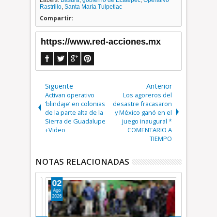
Rastrillo
,
Santa María Tulpetlac
Compartir:
https://www.red-acciones.mx
Siguente
Anterior
Activan operativo
Los agoreros del
‘blindaje’ en colonias
desastre fracasaron
de la parte alta de la
y México ganó en el
Sierra de Guadalupe
juego inaugural *
+Video
COMENTARIO A
TIEMPO
NOTAS RELACIONADAS
02
27
Ago
Jul
2026
2026