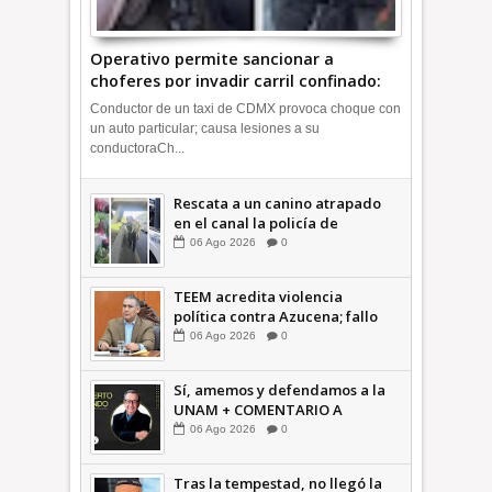
Operativo permite sancionar a
choferes por invadir carril confinado:
Ecatepec +Video | INFORMATIVA
Conductor de un taxi de CDMX provoca choque con
un auto particular; causa lesiones a su
conductoraCh...
Rescata a un canino atrapado
en el canal la policía de
Ecatepec INFORMATIVA
06
Ago
2026
0
TEEM acredita violencia
política contra Azucena; fallo
confirma guerra sucia: Octavio
06
Ago
2026
0
Martínez INFORMATIVA
Sí, amemos y defendamos a la
UNAM + COMENTARIO A
TIEMPO
06
Ago
2026
0
Tras la tempestad, no llegó la