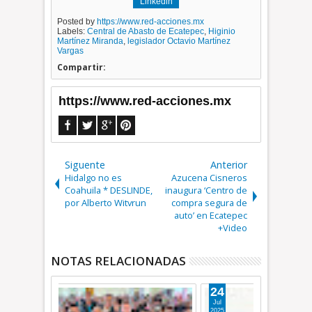
Linkedin
Posted by
https://www.red-acciones.mx
Labels:
Central de Abasto de Ecatepec
,
Higinio
Martínez Miranda
,
legislador Octavio Martínez
Vargas
Compartir:
https://www.red-acciones.mx
Siguente
Anterior
Hidalgo no es
Azucena Cisneros
Coahuila * DESLINDE,
inaugura ‘Centro de
por Alberto Witvrun
compra segura de
auto’ en Ecatepec
+Video
NOTAS RELACIONADAS
24
02
Jul
Jul
2025
2025