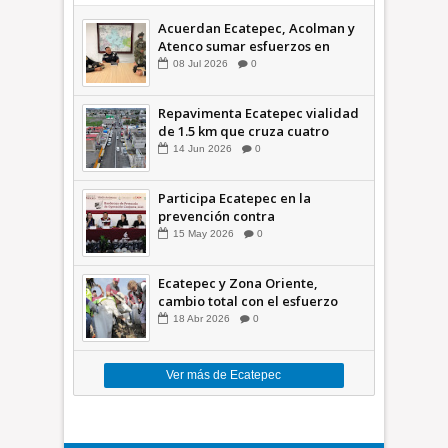
Acuerdan Ecatepec, Acolman y
Atenco sumar esfuerzos en
seguridad
08
Jul
2026
0
Repavimenta Ecatepec vialidad
de 1.5 km que cruza cuatro
comunidades +Video
14
Jun
2026
0
Participa Ecatepec en la
prevención contra
inundaciones en el Valle de
15
May
2026
0
México +VID
Ecatepec y Zona Oriente,
cambio total con el esfuerzo
conjunto: Azucena; retiran 21
18
Abr
2026
0
toneladas de basura *Video
Ver más de Ecatepec