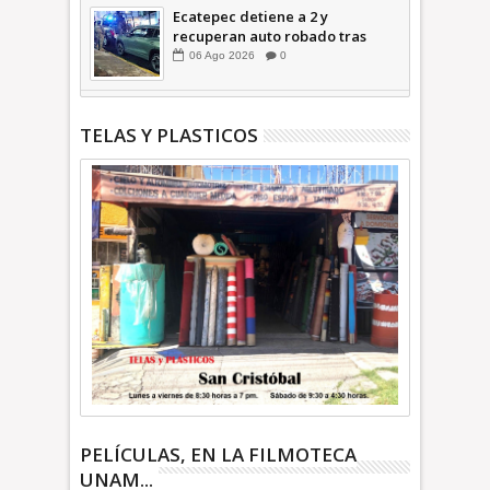
Ecatepec detiene a 2 y
recuperan auto robado tras
operativo con Tecámac +Video
06
Ago
2026
0
| INFORMATIVA
TELAS Y PLASTICOS
PELÍCULAS, EN LA FILMOTECA
UNAM...