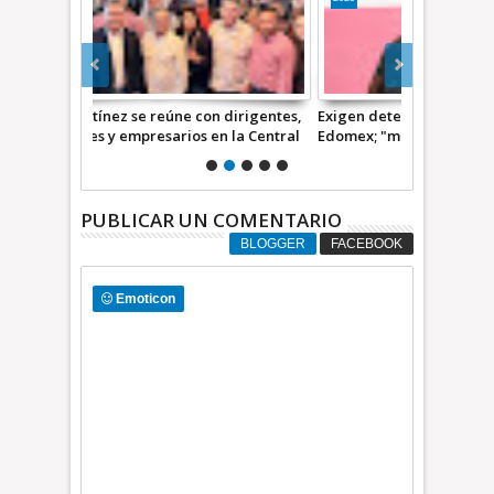
 dirigentes,
Exigen detener extorsión a alcaldes del
Hace 25 año
 la Central
Edomex; "municipales, hacerse
participamos
corresponsables"
Martínez Va
PUBLICAR UN COMENTARIO
BLOGGER
FACEBOOK
Emoticon