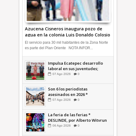
Azucena Cisneros inaugura pozo de
agua en la colonia Luis Donaldo Colosio
+Video | INFORMATIVA
El servicio para 30 mil habitantes de la Zona Norte
es parte del Plan Oriente NOTA INFOR...
Impulsa Ecatepec desarrollo
laboral en sus juventudes;
inauguran Feria de Empleo y
07
Ago
2026
0
Emprendedores 2026 +Video |
INFORMATIVA
Son 6 los periodistas
asesinados en 2026 *
COMENTARIO A TIEMPO
07
Ago
2026
0
La feria de las ferias *
DESLINDE, por Alberto Witvrun
06
Ago
2026
0