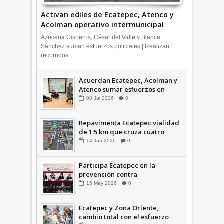
Activan ediles de Ecatepec, Atenco y
Acolman operativo intermunicipal
Azucena Cisneros, César del Valle y Blanca
Sánchez suman esfuerzos policiales | Realizan
recorridos ...
Acuerdan Ecatepec, Acolman y
Atenco sumar esfuerzos en
seguridad
08
Jul
2026
0
Repavimenta Ecatepec vialidad
de 1.5 km que cruza cuatro
comunidades +Video
14
Jun
2026
0
Participa Ecatepec en la
prevención contra
inundaciones en el Valle de
15
May
2026
0
México +VID
Ecatepec y Zona Oriente,
cambio total con el esfuerzo