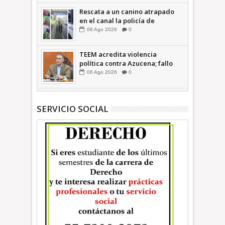
Rescata a un canino atrapado
en el canal la policía de
Ecatepec INFORMATIVA
06
Ago
2026
0
TEEM acredita violencia
política contra Azucena; fallo
confirma guerra sucia: Octavio
06
Ago
2026
0
Martínez INFORMATIVA
SERVICIO SOCIAL