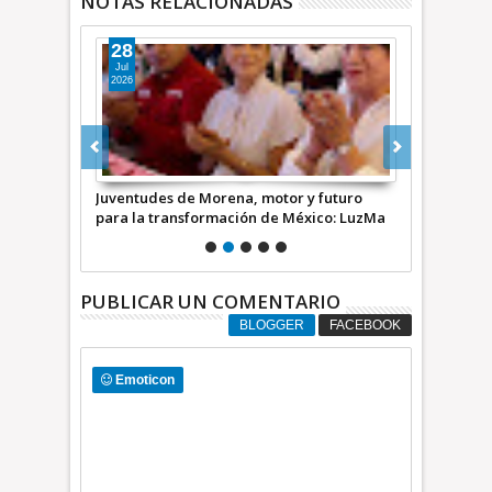
NOTAS RELACIONADAS
28
20
Jul
Jul
2026
2026
ares por
Juventudes de Morena, motor y futuro
España se ll
o Walter
para la transformación de México: LuzMa
el negociazo
Hernández
amor, conco
TIEMPO
PUBLICAR UN COMENTARIO
BLOGGER
FACEBOOK
Emoticon