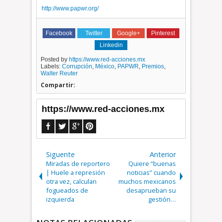
http://www.papwr.org/
Facebook
Twitter
Google+
Pinterest
Linkedin
Posted by
https://www.red-acciones.mx
Labels:
Corrupción
,
México
,
PAPWR
,
Premios
,
Walter Reuter
Compartir:
https://www.red-acciones.mx
Siguente
Anterior
Miradas de reportero
Quiere “buenas
| Huele a represión
noticias” cuando
otra vez, calculan
muchos mexicanos
fogueados de
desaprueban su
izquierda
gestión…