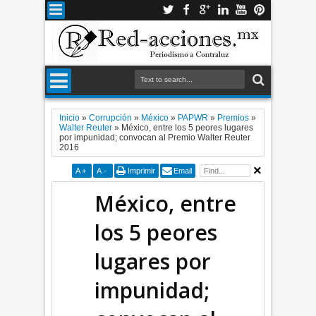
Inicio
»
Corrupción
»
México
»
PAPWR
»
Premios
»
Walter Reuter
»
México, entre los 5 peores lugares
por impunidad; convocan al Premio Walter Reuter
2016
A
+
A
-
Imprimir
Email
México, entre
los 5 peores
lugares por
impunidad;