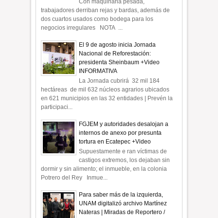
Con maquinaria pesada,
trabajadores derriban rejas y bardas, además de
dos cuartos usados como bodega para los
negocios irregulares NOTA ...
El 9 de agosto inicia Jornada
Nacional de Reforestación:
presidenta Sheinbaum +Video
INFORMATIVA
La Jornada cubrirá 32 mil 184
hectáreas de mil 632 núcleos agrarios ubicados
en 621 municipios en las 32 entidades | Prevén la
participaci...
FGJEM y autoridades desalojan a
internos de anexo por presunta
tortura en Ecatepec +Video
Supuestamente e ran víctimas de
castigos extremos, los dejaban sin
dormir y sin alimento; el inmueble, en la colonia
Potrero del Rey Inmue...
Para saber más de la izquierda,
UNAM digitalizó archivo Martínez
Nateras | Miradas de Reportero /