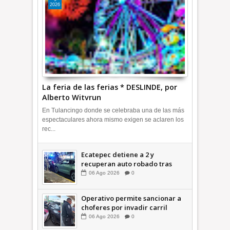
2026
La feria de las ferias * DESLINDE, por
Alberto Witvrun
En Tulancingo donde se celebraba una de las más
espectaculares ahora mismo exigen se aclaren los
rec...
Ecatepec detiene a 2 y
recuperan auto robado tras
operativo con Tecámac +Video
06
Ago
2026
0
| INFORMATIVA
Operativo permite sancionar a
choferes por invadir carril
confinado: Ecatepec +Video |
06
Ago
2026
0
INFORMATIVA