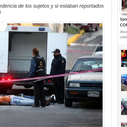
edencia de los sujetos y si estaban reportados
s
Son
CO
Ahor
cole