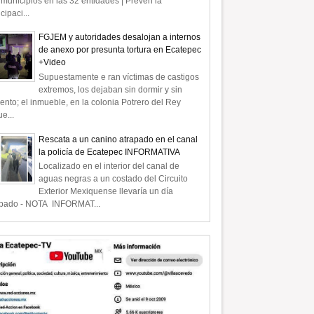
municipios en las 32 entidades | Prevén la
icipaci...
FGJEM y autoridades desalojan a internos
de anexo por presunta tortura en Ecatepec
+Video
Supuestamente e ran víctimas de castigos
extremos, los dejaban sin dormir y sin
ento; el inmueble, en la colonia Potrero del Rey
e...
Rescata a un canino atrapado en el canal
la policía de Ecatepec INFORMATIVA
Localizado en el interior del canal de
aguas negras a un costado del Circuito
Exterior Mexiquense llevaría un día
apado - NOTA INFORMAT...