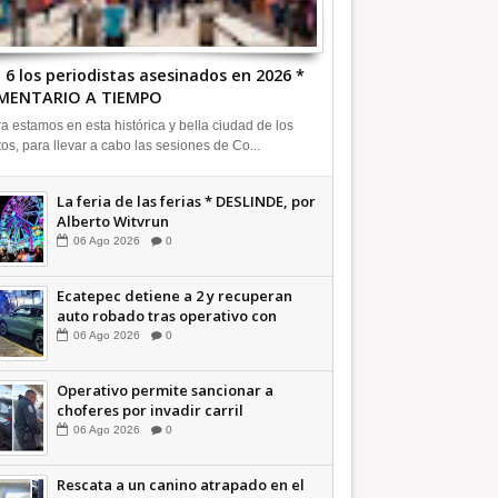
 6 los periodistas asesinados en 2026 *
MENTARIO A TIEMPO
a estamos en esta histórica y bella ciudad de los
tos, para llevar a cabo las sesiones de Co...
La feria de las ferias * DESLINDE, por
Alberto Witvrun
06
Ago
2026
0
Ecatepec detiene a 2 y recuperan
auto robado tras operativo con
Tecámac +Video | INFORMATIVA
06
Ago
2026
0
Operativo permite sancionar a
choferes por invadir carril
confinado: Ecatepec +Video |
06
Ago
2026
0
INFORMATIVA
Rescata a un canino atrapado en el