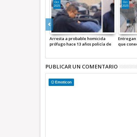
Oct
Oct
2025
2025
y Tlalnepantla unen
Arresta a probable homicida
Entregan 
 por su seguridad
prófugo hace 13 años policía de
que cone
Ecatepec *VID
Tlalnepan
PUBLICAR UN COMENTARIO
Emoticon