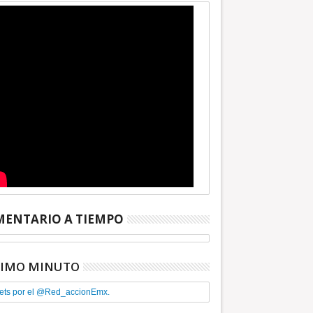
ENTARIO A TIEMPO
TIMO MINUTO
ets por el @Red_accionEmx.