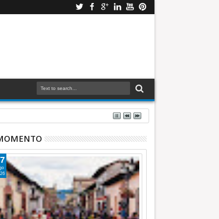
 MOMENTO
7
go
26