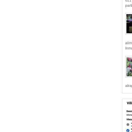
621 
part
alim
Inmu
atr