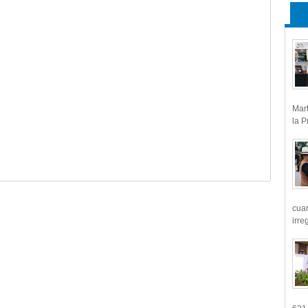
Mart
la P
cua
irre