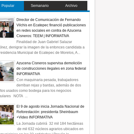
Popular
Semanario
Archivo
Director de Comunicación de Fernando
Vilchis en Ecatepec financió publicaciones
en redes sociales en contra de Azucena
Cisneros: TEEM | INFORMATIVA
Finalidad de Juan Gabriel Salazar
ínez, denigrar la imagen de la entonces candidata a
residencia Municipal de Ecatepec de Morelos, A...
Azucena Cisneros supervisa demolición
de construcciones ilegales en zona federal
INFORMATIVA
Con maquinaria pesada, trabajadores
derriban rejas y bardas, además de dos
rtos usados como bodega para los negocios
gulares NOTA ...
El 9 de agosto inicia Jornada Nacional de
Reforestación: presidenta Sheinbaum
+Video INFORMATIVA
La Jornada cubrirá 32 mil 184 hectáreas
de mil 632 núcleos agrarios ubicados en