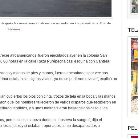
y después las asesinaron a balazos, de acuerdo con los paramédicos. Foto de
TEL
Reforma
recer afroamericanos, fueron ejecutados ayer en la colonia San
06:00 horas en la calle Raza Purépecha casi esquina con Cantera.
zadas y atadas de pies y manos, fueron encontradas por vecinos.
ibar estaban sin signos vitales, ya no se pudieron revisar", explicó un
an cubiertos los ojos con cinta, trozos de tela en la boca y las manos
ron que los hombres fallecieron de varios disparos que recibieron en
edaron tendidos, y a unos metros fueron hallados dos casquillos.
s, pero es de la cabeza donde se observa la sangre", dijo el
de los sujetos y si estaban reportados como desaparecidos o
PEL