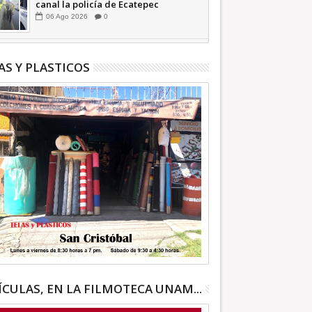
canal la policía de Ecatepec
INFORMATIVA
06
Ago
2026
0
AS Y PLASTICOS
ÍCULAS, EN LA FILMOTECA UNAM...