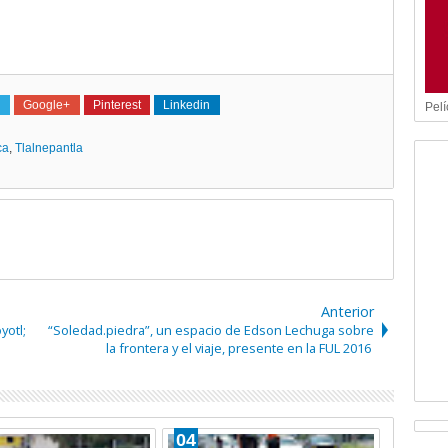
Google+
Pinterest
Linkedin
Pelí
ca
,
Tlalnepantla
Anterior
yotl;
“Soledad.piedra”, un espacio de Edson Lechuga sobre
la frontera y el viaje, presente en la FUL 2016
04