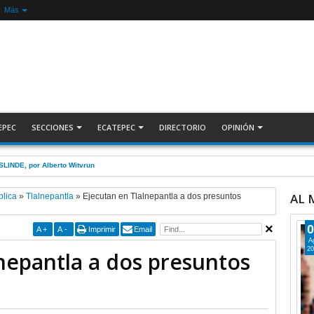
Más
EPEC
SECCIONES
ECATEPEC
DIRECTORIO
OPINIÓN
ecuperan auto robado tras operativo con Tecámac +Video | INFORMATIVA
AL
blica
»
Tlalnepantla
»
Ejecutan en Tlalnepantla a dos presuntos
0
A
+
A
-
Imprimir
Email
A
20
nepantla a dos presuntos