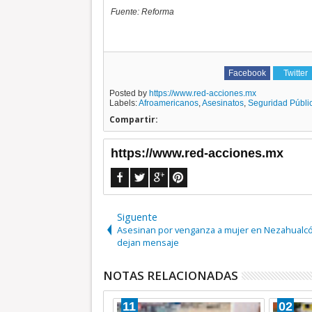
Fuente: Reforma
Facebook
Twitter
Posted by
https://www.red-acciones.mx
Labels:
Afroamericanos
,
Asesinatos
,
Seguridad Públi
Compartir:
https://www.red-acciones.mx
Siguente
Asesinan por venganza a mujer en Nezahualcó
dejan mensaje
NOTAS RELACIONADAS
11
02