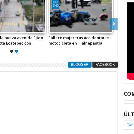
Sep
2025
la nueva avenida Ejido
Fallece mujer tras accidentarse
cta Ecatepec con
motocicleta en Tlalnepantla
tla
BLOGGER
FACEBOOK
COM
ÚL
Twe