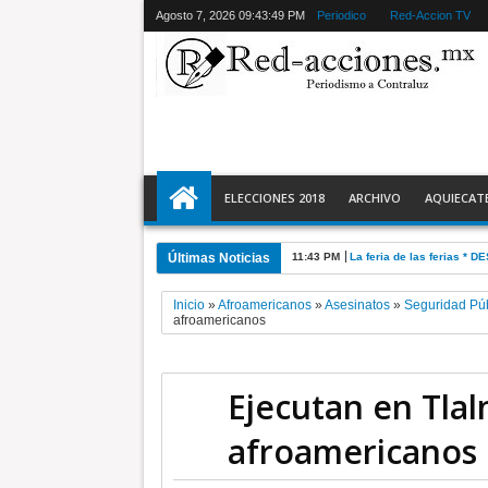
Agosto 7, 2026
09:43:50 PM
Periodico
Red-Accion TV
ELECCIONES 2018
ARCHIVO
AQUIECAT
Últimas Noticias
11:28 PM
Ecatepec detiene a 2 y r
Inicio
»
Afroamericanos
»
Asesinatos
»
Seguridad Pú
afroamericanos
Ejecutan en Tlal
afroamericanos