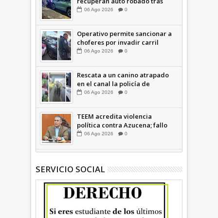
recuperan auto robado tras
operativo con Tecámac +Video
06
Ago
2026
0
| INFORMATIVA
Operativo permite sancionar a
choferes por invadir carril
confinado: Ecatepec +Video |
06
Ago
2026
0
INFORMATIVA
Rescata a un canino atrapado
en el canal la policía de
Ecatepec INFORMATIVA
06
Ago
2026
0
TEEM acredita violencia
política contra Azucena; fallo
confirma guerra sucia: Octavio
06
Ago
2026
0
Martínez INFORMATIVA
SERVICIO SOCIAL