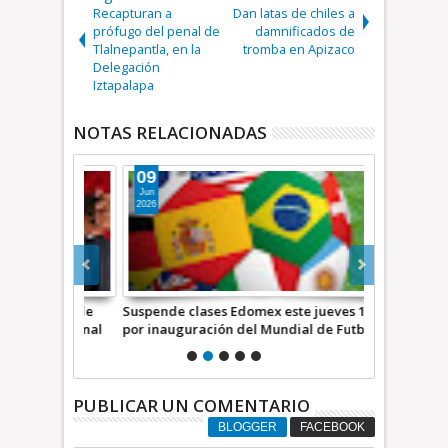
Recapturan a
Dan latas de chiles a
prófugo del penal de
damnificados de
Tlalnepantla, en la
tromba en Apizaco
Delegación
Iztapalapa
NOTAS RELACIONADAS
09
17
Jun
Oct
2026
2025
que puede
Suspende clases Edomex este jueves 11
CFE restable
ódigo Penal
por inauguración del Mundial de Futbol
Hidalgo; GE
2086
45 tonelada
PUBLICAR UN COMENTARIO
BLOGGER
FACEBOOK