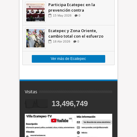
Participa Ecatepec en la
prevención contra
inundaciones en el Valle de
15
May
2026
0
México +VID
Ecatepec y Zona Oriente,
cambio total con el esfuerzo
conjunto: Azucena; retiran 21
18
Abr
2026
0
toneladas de basura *Video
Ver más de Ecatepec
Visitas
13,496,749