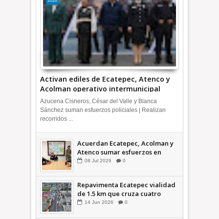
2026
Activan ediles de Ecatepec, Atenco y
Acolman operativo intermunicipal
Azucena Cisneros, César del Valle y Blanca
Sánchez suman esfuerzos policiales | Realizan
recorridos ...
Acuerdan Ecatepec, Acolman y
Atenco sumar esfuerzos en
seguridad
08
Jul
2026
0
Repavimenta Ecatepec vialidad
de 1.5 km que cruza cuatro
comunidades +Video
14
Jun
2026
0