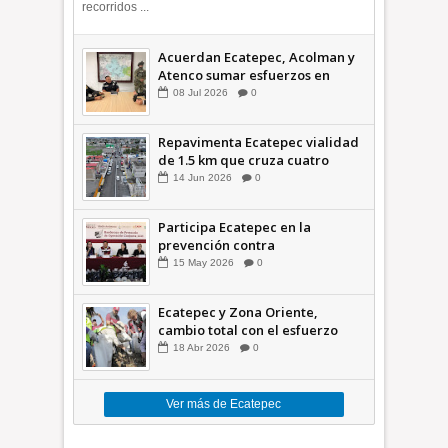
recorridos ...
Acuerdan Ecatepec, Acolman y
Atenco sumar esfuerzos en
seguridad
08
Jul
2026
0
Repavimenta Ecatepec vialidad
de 1.5 km que cruza cuatro
comunidades +Video
14
Jun
2026
0
Participa Ecatepec en la
prevención contra
inundaciones en el Valle de
15
May
2026
0
México +VID
Ecatepec y Zona Oriente,
cambio total con el esfuerzo
conjunto: Azucena; retiran 21
18
Abr
2026
0
toneladas de basura *Video
Ver más de Ecatepec