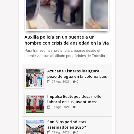
Auxilia policía en un puente a un
hombre con crisis de ansiedad en la Vía
Morelos | INFORMATIVA
Para transeúntes, pretendía arrojarse desde el
puente vial; fue auxiliado por oficiales de Tránsito ...
Azucena Cisneros inaugura
pozo de agua en la colonia Luis
Donaldo Colosio +Video |
07
Ago
2026
0
INFORMATIVA
Impulsa Ecatepec desarrollo
laboral en sus juventudes;
inauguran Feria de Empleo y
07
Ago
2026
0
Emprendedores 2026 +Video |
INFORMATIVA
Son 6 los periodistas
asesinados en 2026 *
COMENTARIO A TIEMPO
07
Ago
2026
0