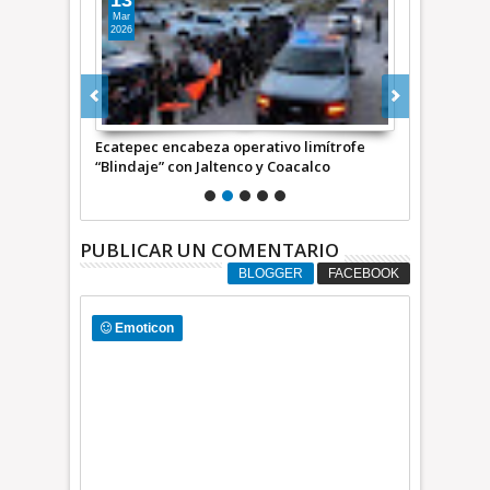
13
09
Mar
Sep
2026
2025
 a ex jefe de
Ecatepec encabeza operativo limítrofe
Incorporan C
“Blindaje” con Jaltenco y Coacalco
Coacalco al
PUBLICAR UN COMENTARIO
BLOGGER
FACEBOOK
Emoticon