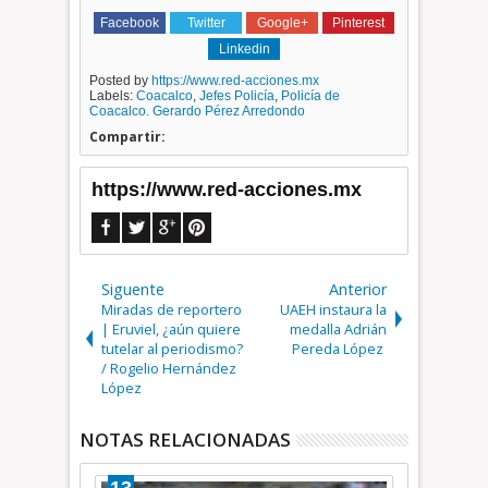
Facebook
Twitter
Google+
Pinterest
Linkedin
Posted by
https://www.red-acciones.mx
Labels:
Coacalco
,
Jefes Policía
,
Policía de
Coacalco. Gerardo Pérez Arredondo
Compartir:
https://www.red-acciones.mx
Siguente
Anterior
Miradas de reportero
UAEH instaura la
| Eruviel, ¿aún quiere
medalla Adrián
tutelar al periodismo?
Pereda López
/ Rogelio Hernández
López
NOTAS RELACIONADAS