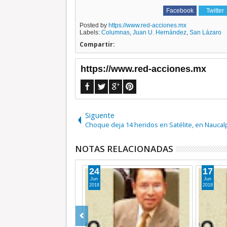
Facebook
Twitter
Posted by
https://www.red-acciones.mx
Labels:
Columnas
,
Juan U. Hernández
,
San Lázaro
Compartir:
https://www.red-acciones.mx
Siguente
Choque deja 14 heridos en Satélite, en Nauca
NOTAS RELACIONADAS
24
17
Jun
Jun
2018
2018