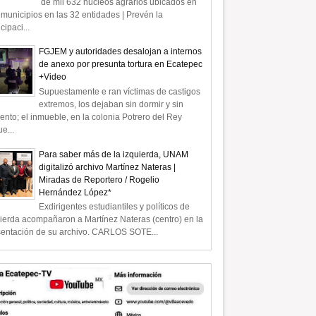
de mil 632 núcleos agrarios ubicados en
municipios en las 32 entidades | Prevén la
icipaci...
FGJEM y autoridades desalojan a internos
de anexo por presunta tortura en Ecatepec
+Video
Supuestamente e ran víctimas de castigos
extremos, los dejaban sin dormir y sin
ento; el inmueble, en la colonia Potrero del Rey
e...
Para saber más de la izquierda, UNAM
digitalizó archivo Martínez Nateras |
Miradas de Reportero / Rogelio
Hernández López*
Exdirigentes estudiantiles y políticos de
ierda acompañaron a Martínez Nateras (centro) en la
sentación de su archivo. CARLOS SOTE...