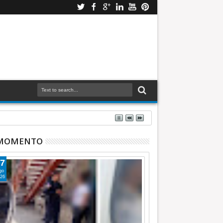
 MOMENTO
7
go
26