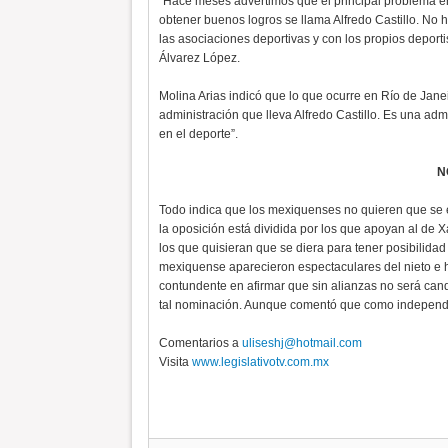
“Hace meses advertimos que el principal problema en
obtener buenos logros se llama Alfredo Castillo. No 
las asociaciones deportivas y con los propios deporti
Álvarez López.
Molina Arias indicó que lo que ocurre en Río de Janei
administración que lleva Alfredo Castillo. Es una adm
en el deporte”.
N
Todo indica que los mexiquenses no quieren que se en
la oposición está dividida por los que apoyan al de X
los que quisieran que se diera para tener posibilidad
mexiquense aparecieron espectaculares del nieto e h
contundente en afirmar que sin alianzas no será can
tal nominación. Aunque comentó que como independi
Comentarios a
uliseshj@hotmail.com
Visita
www.legislativotv.com.mx