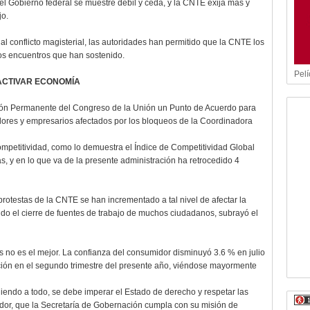
 Gobierno federal se muestre débil y ceda, y la CNTE exija más y
jo.
 al conflicto magisterial, las autoridades han permitido que la CNTE los
os encuentros que han sostenido.
Pelí
ACTIVAR ECONOMÍA
sión Permanente del Congreso de la Unión un Punto de Acuerdo para
dores y empresarios afectados por los bloqueos de la Coordinadora
mpetitividad, como lo demuestra el Índice de Competitividad Global
, y en lo que va de la presente administración ha retrocedido 4
s protestas de la CNTE se han incrementado a tal nivel de afectar la
o el cierre de fuentes de trabajo de muchos ciudadanos, subrayó el
 no es el mejor. La confianza del consumidor disminuyó 3.6 % en julio
ción en el segundo trimestre del presente año, viéndose mayormente
iendo a todo, se debe imperar el Estado de derecho y respetar las
nador, que la Secretaría de Gobernación cumpla con su misión de