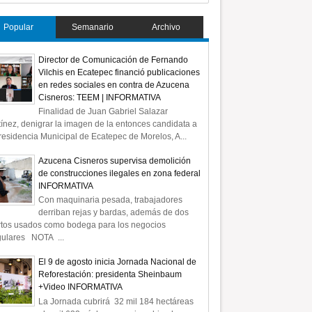
Popular
Semanario
Archivo
Director de Comunicación de Fernando
Vilchis en Ecatepec financió publicaciones
en redes sociales en contra de Azucena
Cisneros: TEEM | INFORMATIVA
Finalidad de Juan Gabriel Salazar
ínez, denigrar la imagen de la entonces candidata a
residencia Municipal de Ecatepec de Morelos, A...
Azucena Cisneros supervisa demolición
de construcciones ilegales en zona federal
INFORMATIVA
Con maquinaria pesada, trabajadores
derriban rejas y bardas, además de dos
rtos usados como bodega para los negocios
gulares NOTA ...
El 9 de agosto inicia Jornada Nacional de
Reforestación: presidenta Sheinbaum
+Video INFORMATIVA
La Jornada cubrirá 32 mil 184 hectáreas