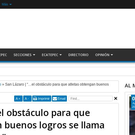
Más
EPEC
SECCIONES
ECATEPEC
DIRECTORIO
OPINIÓN
 pozo de agua en la colonia Luis Donaldo Colosio +Video | INFORMATIVA
AL
o
»
San Lázaro | “…el obstáculo para que atletas obtengan buenos
0
A
+
A
-
Imprimir
Email
A
20
l obstáculo para que
n buenos logros se llama