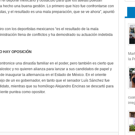
 el deporte mexicano y obstáculo para que los atletas puedan
ha hecho una buena gestión. Lo primero que hizo fue confrontarse con
stas, y el resultado es una mala preparación, que se ve ahora”, apuntó
ro con los deportistas mexicanos “es el resultado de la mala
inistración llena de conflictos y ha demostrado su actuación indebida
O HAY OPOSICIÓN
Mart
la P
tronice una dinastía familiar en el poder, pero también es cierto que
alostoc y no quieren alianza para lanzar a sus candidatos de papel y
 de inaugurar la alternancia en el Estado de México. En el oriente
ijo de un ex gobernador, en tanto que el senador Luís Sánchez fue
didato, mientras que su homólogo Alejandro Encinas se descartó para
ente puntea como opositor.
cua
irre