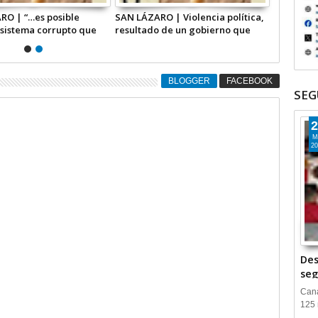
RO | “…es posible
SAN LÁZARO | Violencia política,
 sistema corrupto que
resultado de un gobierno que
l país…”
durante casi seis años
BLOGGER
FACEBOOK
SEG
2
M
20
Des
seg
Cana
125 