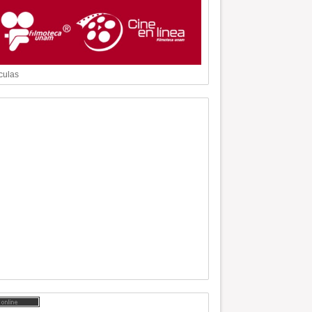
culas