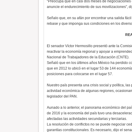
“Preocupa que en casi dos meses de negociaciones el
anuncie el endurecimiento de sus movilizaciones”, di
Señalo que, en su afán por encontrar una salida fácil
rebase y que imponga sus condiciones en los divers
RE
El senador Víctor Hermosillo presentó ante la Comi
reactivar la economía regional y apoyar a emprende
Nacional de Trabajadores de la Educación (CNTE).
Señaló que en los últimos años México ha perdido co
que en 2012 lo ubicó en el lugar 53 de 144 economías
posiciones para colocarse en el lugar 57.
Nuestro país presenta una crisis social y política, la
actividad económica de algunas regiones, ocasionand
legislador del PAN.
Aunado a lo anterior, el panorama económico del país
de 2016 y la economía del país tuvo una desacelera
afectadas las actividades secundarias y terciarias.
La resolución de conflictos no se puede negociar ced
garantías constitucionales. Es necesario, dijo el se