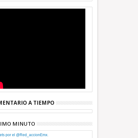
ENTARIO A TIEMPO
TIMO MINUTO
ets por el @Red_accionEmx.