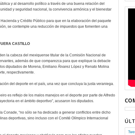
ública y al desarrollo político a través de una buena relación del
unidad y seguridad nacional, la convivencia armónica y el bienestar
e Hacienda y Crédito Público para que en la elaboración del paquete
Unión, se contemple una reducción de impuestos que fomenten una
FUERA CASTILLO
iden la cabeza del mexiquense titular de la Comisión Nacional de
 Cervantes, además de que comparezca para que explique la debacle
los diputados de Morena, Emiliano Álvarez López y Renato Molina
orte, respectivamente.
ación del deporte en el país, una vez que concluya la justa veraniega.
iro es reflejo de los malos manejos en el deporte por parte de Alfredo
COM
rayectoria en el ámbito deportivo”, acusaron los diputados.
a Conade, “no sólo se ha dedicado a generar conflictos entre dicho
linas deportivas, sino incluso con el Comité Olímpico Internacional
ÚL
Twe