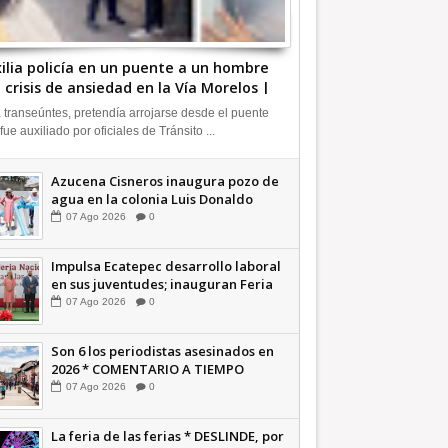
ilia policía en un puente a un hombre
 crisis de ansiedad en la Vía Morelos |
FORMATIVA
 transeúntes, pretendía arrojarse desde el puente
 fue auxiliado por oficiales de Tránsito ...
Azucena Cisneros inaugura pozo de
agua en la colonia Luis Donaldo
Colosio +Video | INFORMATIVA
07
Ago
2026
0
Impulsa Ecatepec desarrollo laboral
en sus juventudes; inauguran Feria
de Empleo y Emprendedores 2026
07
Ago
2026
0
+Video | INFORMATIVA
Son 6 los periodistas asesinados en
2026 * COMENTARIO A TIEMPO
07
Ago
2026
0
La feria de las ferias * DESLINDE, por