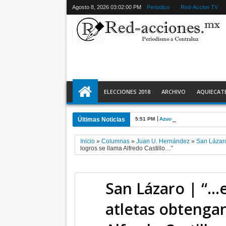
Agosto 8, 2026
03:02:01 PM
Periodico
Red-Accion TV
ELECCIONES 2018
ARCHIVO
AQUIECAT
Últimas Noticias
5:51 PM
Azucena Cisneros inaugura
Inicio
»
Columnas
»
Juan U. Hernández
»
San Lázar
logros se llama Alfredo Castillo…”
San Lázaro | “…e
atletas obtenga