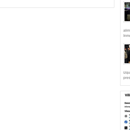
alim
Inmu
izqu
pre