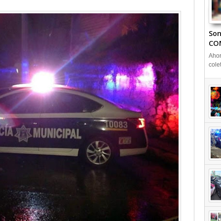
Son
CO
Ahor
cole