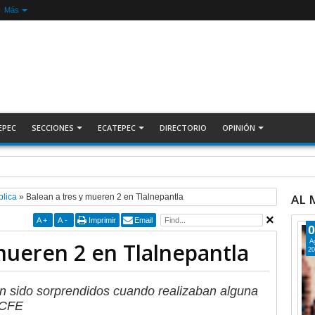
Más
EPEC
SECCIONES
ECATEPEC
DIRECTORIO
OPINIÓN
ecuperan auto robado tras operativo con Tecámac +Video | INFORMATIVA
AL
blica
»
Balean a tres y mueren 2 en Tlalnepantla
A
+
A
-
Imprimir
Email
0
A
mueren 2 en Tlalnepantla
20
n sido sorprendidos cuando realizaban alguna
 CFE