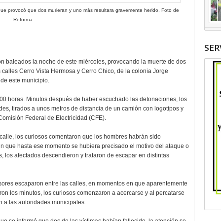
 que provocó que dos murieran y uno más resultara gravemente herido. Foto de
Reforma
SER
n baleados la noche de este miércoles, provocando la muerte de dos
 calles Cerro Vista Hermosa y Cerro Chico, de la colonia Jorge
de este municipio.
00 horas. Minutos después de haber escuchado las detonaciones, los
des, tirados a unos metros de distancia de un camión con logotipos y
a Comisión Federal de Electricidad (CFE).
calle, los curiosos comentaron que los hombres habrán sido
n que hasta ese momento se hubiera precisado el motivo del ataque o
os, los afectados descendieron y trataron de escapar en distintas
esores escaparon entre las calles, en momentos en que aparentemente
ron los minutos, los curiosos comenzaron a acercarse y al percatarse
n a las autoridades municipales.