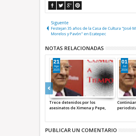
Siguente
Festejan 35 años de la Casa de Cultura "José M
Morelos y Pavón" en Ecatepec
NOTAS RELACIONADAS
02
01
Ene
Sep
2026
2025
En 2025 se registraron 12
Reportan 
asesinatos contra el gremio
hombres 
periodístico de México *
COMUNICADO CONJUNTO
PUBLICAR UN COMENTARIO