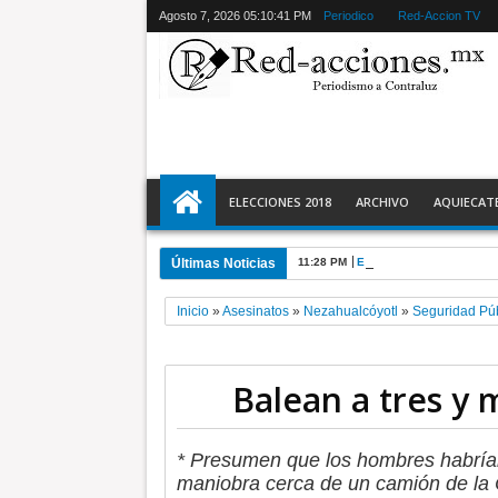
Agosto 7, 2026
05:10:42 PM
Periodico
Red-Accion TV
ELECCIONES 2018
ARCHIVO
AQUIECAT
Últimas Noticias
11:28 PM
Ecatepec detiene a 2 y r
Inicio
»
Asesinatos
»
Nezahualcóyotl
»
Seguridad Pú
Balean a tres y 
* Presumen que los hombres habría
maniobra cerca de un camión de la