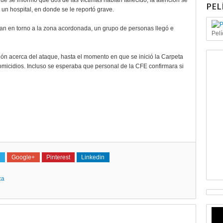
ue se informó que dos de las víctimas habían fallecido, la atención se
PEL
 un hospital, en donde se le reportó grave.
an en torno a la zona acordonada, un grupo de personas llegó e
Pelí
ión acerca del ataque, hasta el momento en que se inició la Carpeta
omicidios. Incluso se esperaba que personal de la CFE confirmara si
Google+
Pinterest
Linkedin
ca