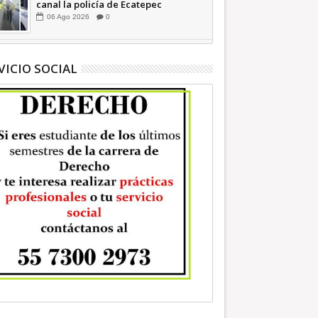
canal la policía de Ecatepec
INFORMATIVA
06
Ago
2026
0
VICIO SOCIAL