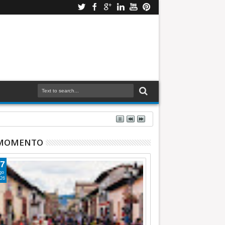
 MOMENTO
7
go
26