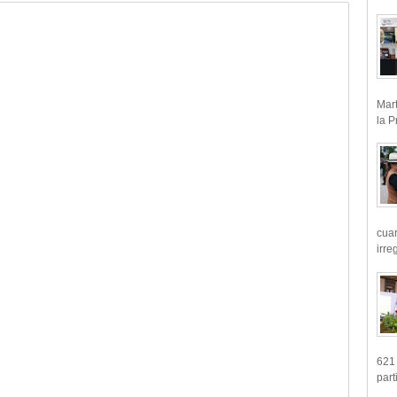
Mart
la P
cua
irre
621 
part