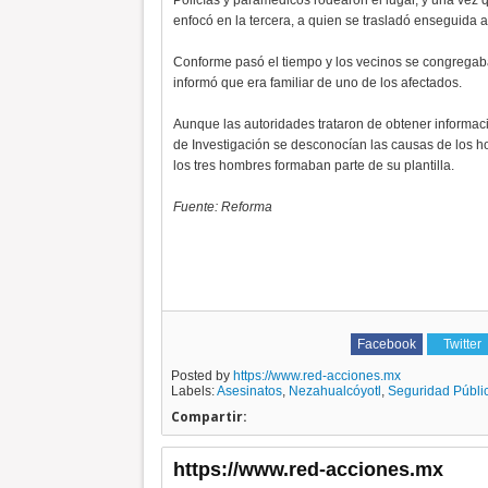
Policías y paramédicos rodearon el lugar, y una vez q
enfocó en la tercera, a quien se trasladó enseguida a
Conforme pasó el tiempo y los vecinos se congregab
informó que era familiar de uno de los afectados.
Aunque las autoridades trataron de obtener informac
de Investigación se desconocían las causas de los h
los tres hombres formaban parte de su plantilla.
Fuente: Reforma
Facebook
Twitter
Posted by
https://www.red-acciones.mx
Labels:
Asesinatos
,
Nezahualcóyotl
,
Seguridad Públi
Compartir:
https://www.red-acciones.mx