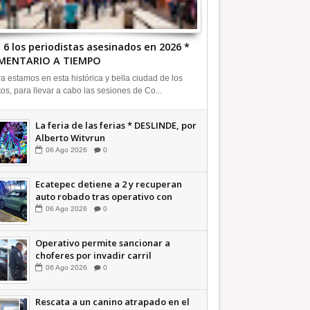
 6 los periodistas asesinados en 2026 *
MENTARIO A TIEMPO
a estamos en esta histórica y bella ciudad de los
tos, para llevar a cabo las sesiones de Co...
La feria de las ferias * DESLINDE, por
Alberto Witvrun
06
Ago
2026
0
Ecatepec detiene a 2 y recuperan
auto robado tras operativo con
Tecámac +Video | INFORMATIVA
06
Ago
2026
0
Operativo permite sancionar a
choferes por invadir carril
confinado: Ecatepec +Video |
06
Ago
2026
0
INFORMATIVA
Rescata a un canino atrapado en el