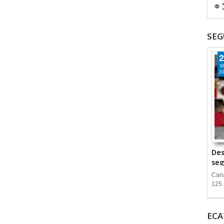
SEG
2
M
20
Des
seg
Cana
125 
ECA