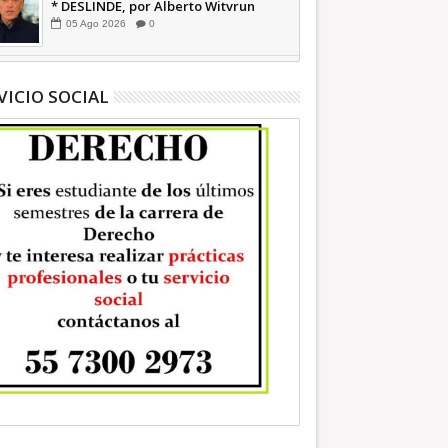
* DESLINDE, por Alberto Witvrun
OPINIÓN
05
Ago
2026
0
VICIO SOCIAL