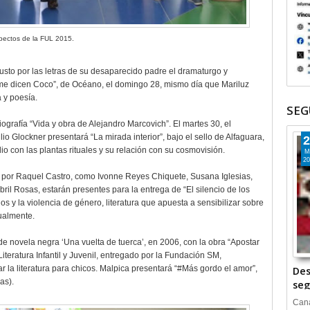
pectos de la FUL 2015.
sto por las letras de su desaparecido padre el dramaturgo y
me dicen Coco”, de Océano, el domingo 28, mismo día que Mariluz
 y poesía.
SEG
ografía “Vida y obra de Alejandro Marcovich”. El martes 30, el
lio Glockner presentará “La mirada interior”, bajo el sello de Alfaguara,
2
o con las plantas rituales y su relación con su cosmovisión.
M
20
por Raquel Castro, como Ivonne Reyes Chiquete, Susana Iglesias,
bril Rosas, estarán presentes para la entrega de “El silencio de los
os y la violencia de género, literatura que apuesta a sensibilizar sobre
tualmente.
e novela negra ‘Una vuelta de tuerca’, en 2006, con la obra “Apostar
iteratura Infantil y Juvenil, entregado por la Fundación SM,
 la literatura para chicos. Malpica presentará “#Más gordo el amor”,
Des
as).
seg
Cana