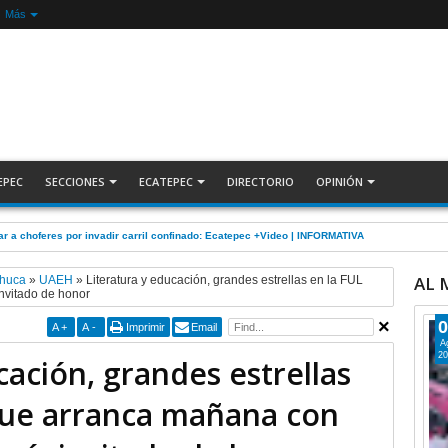
Más
EPEC
SECCIONES
ECATEPEC
DIRECTORIO
OPINIÓN
r a choferes por invadir carril confinado: Ecatepec +Video | INFORMATIVA
AL
huca
»
UAEH
»
Literatura y educación, grandes estrellas en la FUL
nvitado de honor
0
A
+
A
-
Imprimir
Email
A
20
cación, grandes estrellas
que arranca mañana con