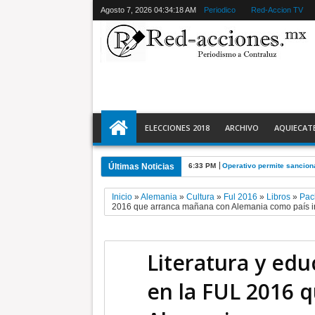
Agosto 7, 2026
04:34:19 AM
Periodico
Red-Accion TV
ELECCIONES 2018
ARCHIVO
AQUIECAT
Últimas Noticias
6:33 PM
Operativo permite sanciona
Inicio
»
Alemania
»
Cultura
»
Ful 2016
»
Libros
»
Pac
2016 que arranca mañana con Alemania como país i
Literatura y edu
en la FUL 2016 