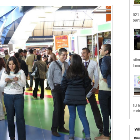
621 
part
alim
Inmu
su a
cort