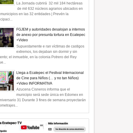
La Jornada cubrirá 32 mil 184 hectáreas
de mil 632 núcleos agrarios ubicados en
municipios en las 32 entidades | Prevén la
icipaci...
FGJEM y autoridades desalojan a internos
de anexo por presunta tortura en Ecatepec
+Video
Supuestamente e ran víctimas de castigos
extremos, los dejaban sin dormir y sin
ento; el inmueble, en la colonia Potrero del Rey
e...
Llega a Ecatepec el Festival Internacional
de Cine para Niños (… y no tan Niños)
+Video INFORMATIVA
Azucena Cisneros informa que el
municipio será sede única en Edomex en
niversario 31 Durante 3 fines de semana proyectarán
ometrajes...