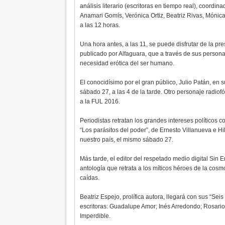
análisis literario (escritoras en tiempo real), coordi
Anamari Gomís, Verónica Ortiz, Beatriz Rivas, Mónic
a las 12 horas.
Una hora antes, a las 11, se puede disfrutar de la pre
publicado por Alfaguara, que a través de sus person
necesidad erótica del ser humano.
El conocidísimo por el gran público, Julio Patán, en 
sábado 27, a las 4 de la tarde. Otro personaje radiofó
a la FUL 2016.
Periodistas retratan los grandes intereses políticos c
“Los parásitos del poder”, de Ernesto Villanueva e 
nuestro país, el mismo sábado 27.
Más tarde, el editor del respetado medio digital Sin 
antología que retrata a los míticos héroes de la cos
caídas.
Beatriz Espejo, prolífica autora, llegará con sus “Sei
escritoras: Guadalupe Amor; Inés Arredondo; Rosari
Imperdible.