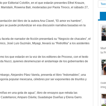
nado por Editorial Colofón, en el que estarán presentes Ethel Krauze,
Twe
a Maristaín, Rowena Bali, moderadas por Paola Tinoco, el sábado 27,
sentación del libro de la autora Ana Clavel, “El amor es hambre”,
ajes se puede profundizar en esa discusión narrativa basadas en la
su faceta de narrador de ficción presentará su “Negocio de chacales”, el
nico, José Luis Guzmán, Miyagi, llevará su “Retrofilia” a los asistentes
Mart
la P
omo los que estarán en la voz de los editores de Proceso, con el texto
Hilda Nucci, quienes desmenuzan el andamiaje de los gobernantes de
Embargo, Alejandro Páez Varela, presenta el libro “Indomables”, una
mogonía popular mexicana, célebres por ser exponentes de triunfos y
cua
irre
s niñas en una gota de agua”, libro de ensayos que retrata las
o Castellanos; Amparo Dávila; Guadalupe Dueñas y Elena Garro.