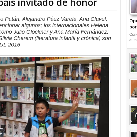
aís invitado de honor
o Patán, Alejandro Páez Varela, Ana Clavel,
Ope
encionar algunos; los internacionales Helena
por
como Julio Glockner y Ana María Fernández;
+Vi
Cond
via Cherem (literatura infantil y crónica) son
auto
 FUL 2016