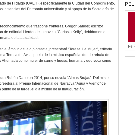
PEL
stado de Hidalgo (UAEH), específicamente la Ciudad del Conocimiento,
s instancias del Patronato universitario y al apoyo de la Secretaría de
reconocimiento que traspone fronteras, Gregor Sander, escritor
n de editorial Herder de la novela “Cartas a Kelly”, debidamente
ermana de la actualidad.
Pelí
n el ámbito de la diplomacia, presentará “Teresa. La Mujer”, editado
anta Teresa de Ávila, poeta de la mística española, donde retrata de
a y Ahumada como mujer de carne y hueso, humana y equívoca como
atura Rubén Darío en 2014, por su novela “Almas Brujas”. Del mismo
creedora al Premio Internacional de Narrativa “Agua y Viento” de
 punto de la tarde, el día mismo de la inauguración.