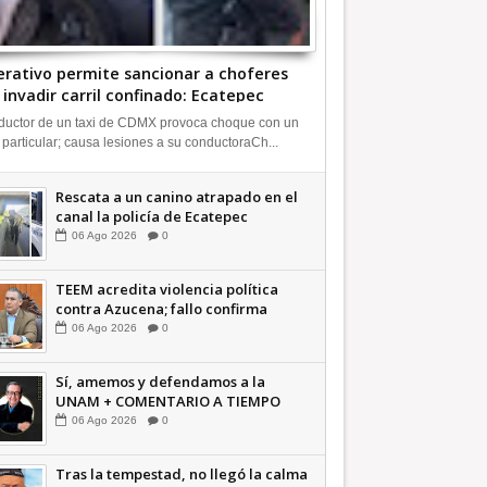
rativo permite sancionar a choferes
 invadir carril confinado: Ecatepec
deo | INFORMATIVA
uctor de un taxi de CDMX provoca choque con un
 particular; causa lesiones a su conductoraCh...
Rescata a un canino atrapado en el
canal la policía de Ecatepec
INFORMATIVA
06
Ago
2026
0
TEEM acredita violencia política
contra Azucena; fallo confirma
guerra sucia: Octavio Martínez
06
Ago
2026
0
INFORMATIVA
Sí, amemos y defendamos a la
UNAM + COMENTARIO A TIEMPO
06
Ago
2026
0
Tras la tempestad, no llegó la calma