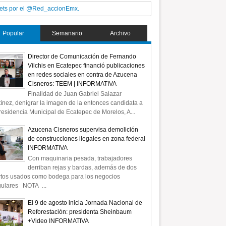
ets por el @Red_accionEmx.
Popular
Semanario
Archivo
Director de Comunicación de Fernando
Vilchis en Ecatepec financió publicaciones
en redes sociales en contra de Azucena
Cisneros: TEEM | INFORMATIVA
Finalidad de Juan Gabriel Salazar
ínez, denigrar la imagen de la entonces candidata a
residencia Municipal de Ecatepec de Morelos, A...
Azucena Cisneros supervisa demolición
de construcciones ilegales en zona federal
INFORMATIVA
Con maquinaria pesada, trabajadores
derriban rejas y bardas, además de dos
rtos usados como bodega para los negocios
gulares NOTA ...
El 9 de agosto inicia Jornada Nacional de
Reforestación: presidenta Sheinbaum
+Video INFORMATIVA