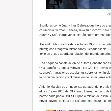
As
Escritores como Juana Inés Dehesa, que heredó el gu
columnista German Dehesa, lleva su “Socorro, pero 
Suárez y Saúl Ibargoyen ilustrarán sobre dramaturgia
Alejandro Marcovich estará el lunes 29, con su autobi
prestigioso etnógrafo, historiador y luchador social Ju
texto en el que aborda la relación del mundo amerindi
Una pequeña constelación de autoras, encabezadas 
Orfa Alarcón, Gabriela Miravete, Iris García Cuevas, A
cuerpos”, narraciones estrujantes sobre los feminicidi
la discriminización y victimización de las mujeres ac
Antonio Malpica es un novelista ganador del premio d
el resto” y en 2015 del XI Premio Iberoamericano de L
patrocinada por la UNESCO por la misión de estimular
novela juvenil editada por Océano (martes 30, 18 hor