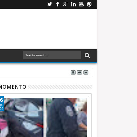
 MOMENTO
6
go
26