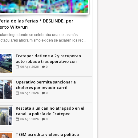
feria de las ferias * DESLINDE, por
erto Witvrun
ulancingo donde se celebraba una de las más
ctaculares ahora mismo exigen se aclaren los rec...
Ecatepec detiene a 2 y recuperan
auto robado tras operativo con
Tecámac +Video | INFORMATIVA
06
Ago
2026
0
Operativo permite sancionar a
choferes por invadir carril
confinado: Ecatepec +Video |
06
Ago
2026
0
INFORMATIVA
Rescata a un canino atrapado en el
canal la policía de Ecatepec
INFORMATIVA
06
Ago
2026
0
TEEM acredita violencia política