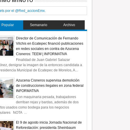
TIMO MINUTO
ets por el @Red_accionEmx.
Popular
Semanario
Archivo
Director de Comunicación de Fernando
Vilchis en Ecatepec financió publicaciones
en redes sociales en contra de Azucena
Cisneros: TEEM | INFORMATIVA
Finalidad de Juan Gabriel Salazar
ínez, denigrar la imagen de la entonces candidata a
residencia Municipal de Ecatepec de Morelos, A...
Azucena Cisneros supervisa demolición
de construcciones ilegales en zona federal
INFORMATIVA
Con maquinaria pesada, trabajadores
derriban rejas y bardas, además de dos
rtos usados como bodega para los negocios
gulares NOTA ...
El 9 de agosto inicia Jornada Nacional de
Reforestación: presidenta Sheinbaum