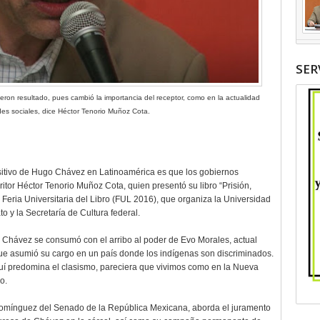
SER
ron resultado, pues cambió la importancia del receptor, como en la actualidad
edes sociales, dice Héctor Tenorio Muñoz Cota.
sitivo de Hugo Chávez en Latinoamérica es que los gobiernos
ritor Héctor Tenorio Muñoz Cota, quien presentó su libro “Prisión,
Feria Universitaria del Libro (FUL 2016), que organiza la Universidad
 y la Secretaría de Cultura federal.
 Chávez se consumó con el arribo al poder de Evo Morales, actual
que asumió su cargo en un país donde los indígenas son discriminados.
uí predomina el clasismo, pareciera que vivimos como en la Nueva
o.
ario Domínguez del Senado de la República Mexicana, aborda el juramento