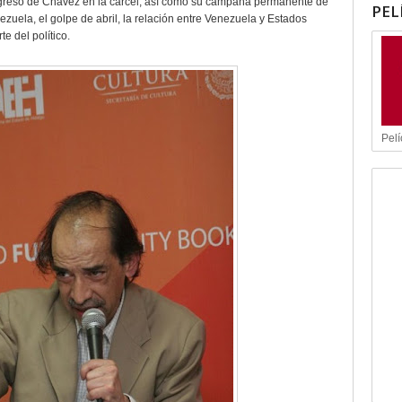
ngreso de Chávez en la cárcel, así como su campaña permanente de
PEL
zuela, el golpe de abril, la relación entre Venezuela y Estados
te del político.
Pelí