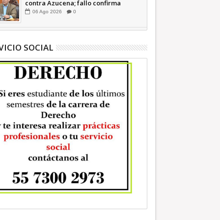
contra Azucena; fallo confirma
guerra sucia: Octavio Martínez
06
Ago
2026
0
INFORMATIVA
VICIO SOCIAL