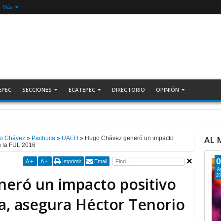
Más
EPEC
SECCIONES
ECATEPEC
DIRECTORIO
OPINIÓN
ecuperan auto robado tras operativo con Tecámac +Video | INFORMATIVA
AL
o Chávez
»
Pachuca
»
UAEH
»
Hugo Chávez generó un impacto
n la FUL 2016
0
A
+
A
-
Imprimir
Email
A
20
eró un impacto positivo
a, asegura Héctor Tenorio