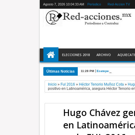
Agosto 7, 2026
10:04:35 AM
Periodico
Red-Accion TV
ELECCIONES 2018
ARCHIVO
AQUIECAT
Últimas Noticias
11:28 PM
Ecatepec detiene a 2 y r
Inicio
»
Ful 2016
»
Héctor Tenorio Muñoz Cota
»
Hug
positivo en Latinoamérica, asegura Héctor Tenorio e
Hugo Chávez gen
en Latinoaméric