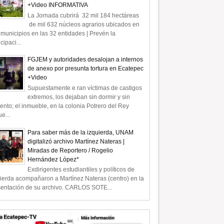
+Video INFORMATIVA
La Jornada cubrirá 32 mil 184 hectáreas
de mil 632 núcleos agrarios ubicados en
municipios en las 32 entidades | Prevén la
icipaci...
FGJEM y autoridades desalojan a internos
de anexo por presunta tortura en Ecatepec
+Video
Supuestamente e ran víctimas de castigos
extremos, los dejaban sin dormir y sin
ento; el inmueble, en la colonia Potrero del Rey
e...
Para saber más de la izquierda, UNAM
digitalizó archivo Martínez Nateras |
Miradas de Reportero / Rogelio
Hernández López*
Exdirigentes estudiantiles y políticos de
ierda acompañaron a Martínez Nateras (centro) en la
sentación de su archivo. CARLOS SOTE...