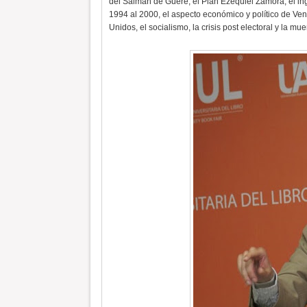
del Salmán de Güere, el Plan Ezequiel Zamora, el i
1994 al 2000, el aspecto económico y político de Vene
Unidos, el socialismo, la crisis post electoral y la muer