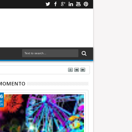
 MOMENTO
6
go
26