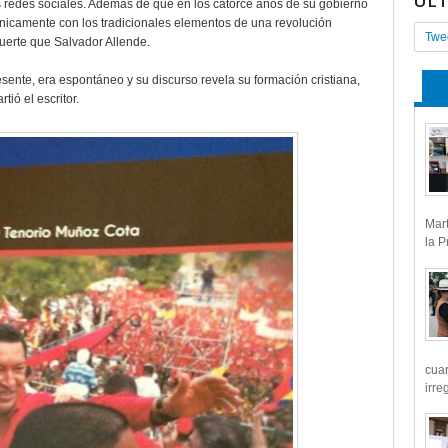
ÚL
as redes sociales. Además de que en los catorce años de su gobierno
rónicamente con los tradicionales elementos de una revolución
Twe
uerte que Salvador Allende.
sente, era espontáneo y su discurso revela su formación cristiana,
ió el escritor.
Mart
la P
cua
irre