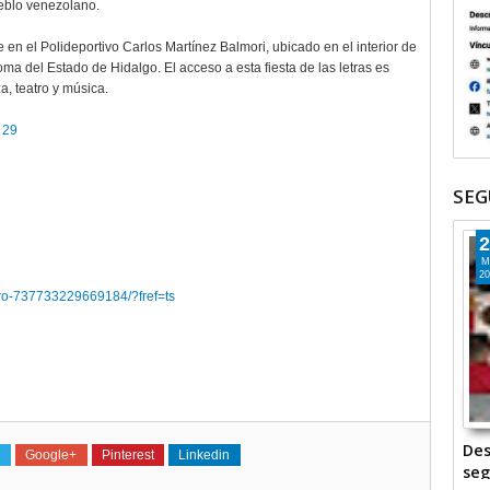
ueblo venezolano.
en el Polideportivo Carlos Martínez Balmori, ubicado en el interior de
a del Estado de Hidalgo. El acceso a esta fiesta de las letras es
a, teatro y música.
 29
SEG
2
M
20
ibro-737733229669184/?fref=ts
Des
Google+
Pinterest
Linkedin
seg