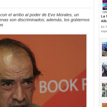
on el arribo al poder de Evo Morales, un
La 
genas son discriminados; además, los gobiernos
Alb
dos
En T
espe