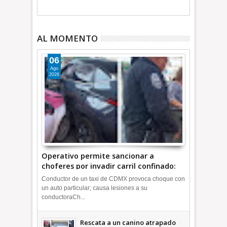
AL MOMENTO
06
Ago
2026
Operativo permite sancionar a
choferes por invadir carril confinado:
Ecatepec +Video | INFORMATIVA
Conductor de un taxi de CDMX provoca choque con
un auto particular; causa lesiones a su
conductoraCh...
Rescata a un canino atrapado