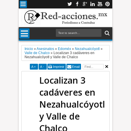
Inicio
»
Asesinatos
»
Edoméx
»
Nezahualcóyotl
»
Valle de Chalco
»
Localizan 3 cadáveres en
Nezahualcóyotl y Valle de Chalco
A
+
A
-
Imprimir
Email
Localizan 3
cadáveres en
Nezahualcóyotl
y Valle de
Chalco