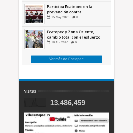
Participa Ecatepec en la
prevención contra
inundaciones en el Valle de
15
May
2026
0
México +VID
Ecatepec y Zona Oriente,
cambio total con el esfuerzo
conjunto: Azucena; retiran 21
18
Abr
2026
0
toneladas de basura *Video
Ver más de Ecatepec
Visitas
13,486,459