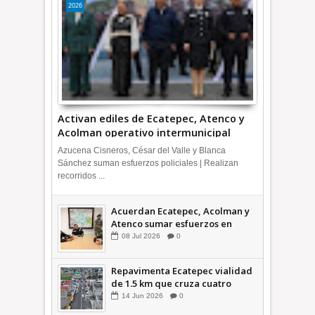
2026
Activan ediles de Ecatepec, Atenco y
Acolman operativo intermunicipal
Azucena Cisneros, César del Valle y Blanca
Sánchez suman esfuerzos policiales | Realizan
recorridos ...
Acuerdan Ecatepec, Acolman y
Atenco sumar esfuerzos en
seguridad
08
Jul
2026
0
Repavimenta Ecatepec vialidad
de 1.5 km que cruza cuatro
comunidades +Video
14
Jun
2026
0