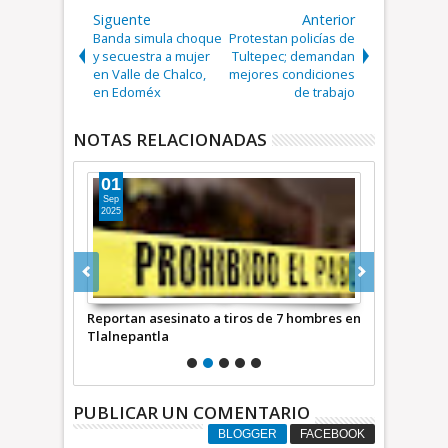
Siguente
Anterior
Banda simula choque
Protestan policías de
y secuestra a mujer
Tultepec; demandan
en Valle de Chalco,
mejores condiciones
en Edoméx
de trabajo
NOTAS RELACIONADAS
01
21
Sep
Ago
2025
2025
inatos contra
Reportan asesinato a tiros de 7 hombres en
Trece deteni
ico *
Tlalnepantla
Ximena y Pe
de la Jefa d
México * C
PUBLICAR UN COMENTARIO
BLOGGER
FACEBOOK