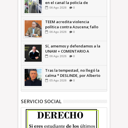
en el canal la policía de
Ecatepec INFORMATIVA
06
Ago
2026
0
TEEM acredita violencia
política contra Azucena; fallo
confirma guerra sucia: Octavio
06
Ago
2026
0
Martínez INFORMATIVA
Sí, amemos y defendamos a la
UNAM + COMENTARIO A
TIEMPO
06
Ago
2026
0
Tras la tempestad, no llegó la
calma * DESLINDE, por Alberto
Witvrun OPINIÓN
05
Ago
2026
0
SERVICIO SOCIAL