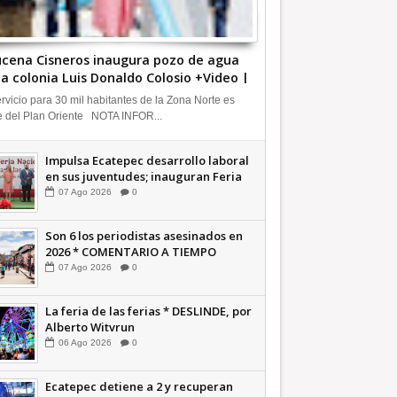
cena Cisneros inaugura pozo de agua
la colonia Luis Donaldo Colosio +Video |
FORMATIVA
ervicio para 30 mil habitantes de la Zona Norte es
e del Plan Oriente NOTA INFOR...
Impulsa Ecatepec desarrollo laboral
en sus juventudes; inauguran Feria
de Empleo y Emprendedores 2026
07
Ago
2026
0
+Video | INFORMATIVA
Son 6 los periodistas asesinados en
2026 * COMENTARIO A TIEMPO
07
Ago
2026
0
La feria de las ferias * DESLINDE, por
Alberto Witvrun
06
Ago
2026
0
Ecatepec detiene a 2 y recuperan