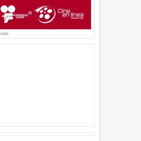
culas