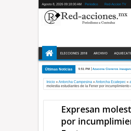
Agosto 8, 2026
09:18:01 AM
Periodico
Red-Accion TV
ELECCIONES 2018
ARCHIVO
AQUIECAT
Últimas Noticias
5:51 PM
Azucena Cisneros inaugura
Inicio
»
Antorcha Campesina
»
Antorcha Ecatepec
»
molestia estudiantes de la Fener por incumplimiento
Expresan molest
por incumplimien