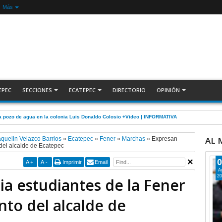
Más
EPEC
SECCIONES
ECATEPEC
DIRECTORIO
OPINIÓN
 pozo de agua en la colonia Luis Donaldo Colosio +Video | INFORMATIVA
AL
aquelin Velazco Barrios
»
Ecatepec
»
Fener
»
Marchas
»
Expresan
 del alcalde de Ecatepec
0
A
+
A
-
Imprimir
Email
A
20
ia estudiantes de la Fener
to del alcalde de