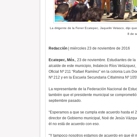
La dirigente de la Fener Ecatepec, Jaquelin Velasco, dijo qu
8 de s
Redacción
| miércoles 23 de noviembre de 2016
Ecatepec, Méx.
, 23 de noviembre. Estudiantes de la
alcalde de este municipio, Indalecio Ríos Velázquez, 
Oficial Nº 211 “Rafael Ramírez” en la colonia Luis Do
Nº 212 y en la Escuela Secundaria Citlalmina Nº 1
La representante de la Federación Nacional de Estud
también que el presidente municipal se comprometió 
septiembre pasado.
“Esperamos a que se cumpla este acuerdo hasta el 25
director de Gobierno municipal, Noé de Jesús Vázque
él no está de acuerdo con eso.
“Y tampoco nosotros estamos de acuerdo en que él n