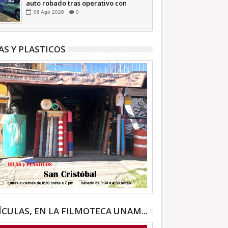
auto robado tras operativo con
Tecámac +Video | INFORMATIVA
06
Ago
2026
0
AS Y PLASTICOS
ÍCULAS, EN LA FILMOTECA UNAM...