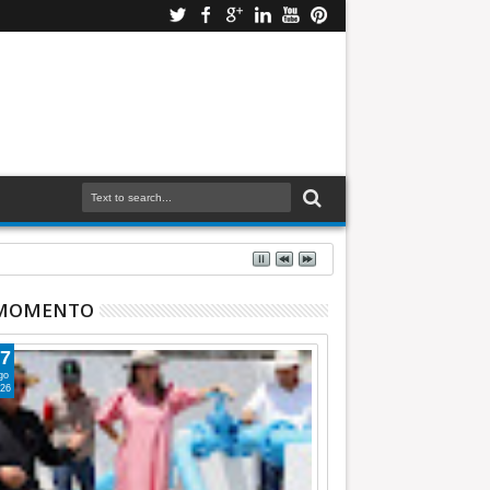
 MOMENTO
7
go
26