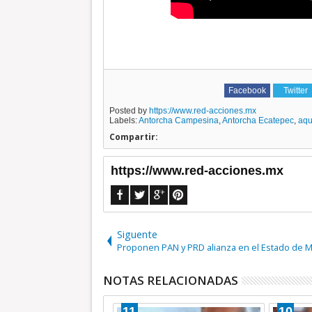
Facebook
Twitter
Posted by
https://www.red-acciones.mx
Labels:
Antorcha Campesina
,
Antorcha Ecatepec
,
aqu
Compartir:
https://www.red-acciones.mx
Siguente
Proponen PAN y PRD alianza en el Estado de 
NOTAS RELACIONADAS
14
08