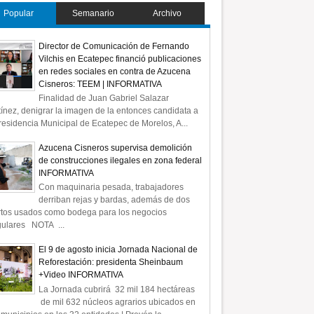
Popular
Semanario
Archivo
Director de Comunicación de Fernando
Vilchis en Ecatepec financió publicaciones
en redes sociales en contra de Azucena
Cisneros: TEEM | INFORMATIVA
Finalidad de Juan Gabriel Salazar
ínez, denigrar la imagen de la entonces candidata a
residencia Municipal de Ecatepec de Morelos, A...
Azucena Cisneros supervisa demolición
de construcciones ilegales en zona federal
INFORMATIVA
Con maquinaria pesada, trabajadores
derriban rejas y bardas, además de dos
rtos usados como bodega para los negocios
gulares NOTA ...
El 9 de agosto inicia Jornada Nacional de
Reforestación: presidenta Sheinbaum
+Video INFORMATIVA
La Jornada cubrirá 32 mil 184 hectáreas
de mil 632 núcleos agrarios ubicados en