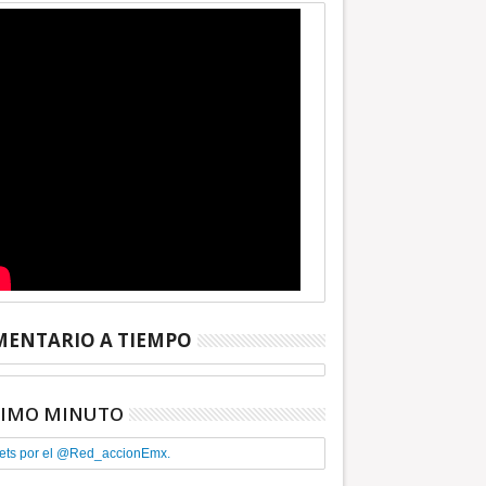
ENTARIO A TIEMPO
TIMO MINUTO
ets por el @Red_accionEmx.