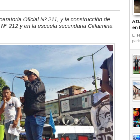
paratoria Oficial Nº 211, y la construcción de
Azu
l Nº 212 y en la escuela secundaria Citlalmina
en 
IN
El s
part