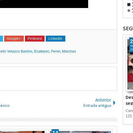
SEG
Google+
Pinterest
Linkedin
2
M
20
elin Velazco Barrios
,
Ecatepec
,
Fener
,
Marchas
Des
Anterior
seg
México
Entrada antigua
Cana
125 
14