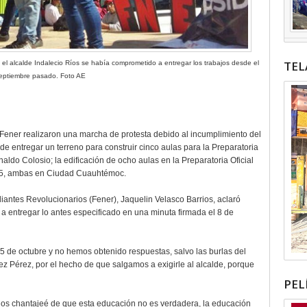
TEL
e el alcalde Indalecio Ríos se había comprometido a entregar los trabajos desde el
eptiembre pasado. Foto AE
 Fener realizaron una marcha de protesta debido al incumplimiento del
de entregar un terreno para construir cinco aulas para la Preparatoria
naldo Colosio; la edificación de ocho aulas en la Preparatoria Oficial
055, ambas en Ciudad Cuauhtémoc.
iantes Revolucionarios (Fener), Jaquelin Velasco Barrios, aclaró
a entregar lo antes especificado en una minuta firmada el 8 de
 de octubre y no hemos obtenido respuestas, salvo las burlas del
z Pérez, por el hecho de que salgamos a exigirle al alcalde, porque
PEL
os chantajeé de que esta educación no es verdadera, la educación