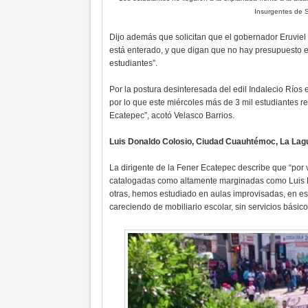
Insurgentes de S
Dijo además que solicitan que el gobernador Eruviel 
está enterado, y que digan que no hay presupuesto e
estudiantes”.
Por la postura desinteresada del edil Indalecio Ríos 
por lo que este miércoles más de 3 mil estudiantes r
Ecatepec”, acotó Velasco Barrios.
Luis Donaldo Colosio, Ciudad Cuauhtémoc, La Lag
La dirigente de la Fener Ecatepec describe que “por 
catalogadas como altamente marginadas como Luis 
otras, hemos estudiado en aulas improvisadas, en esp
careciendo de mobiliario escolar, sin servicios básic