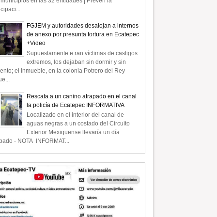
municipios en las 32 entidades | Prevén la
icipaci...
FGJEM y autoridades desalojan a internos
de anexo por presunta tortura en Ecatepec
+Video
Supuestamente e ran víctimas de castigos
extremos, los dejaban sin dormir y sin
ento; el inmueble, en la colonia Potrero del Rey
e...
Rescata a un canino atrapado en el canal
la policía de Ecatepec INFORMATIVA
Localizado en el interior del canal de
aguas negras a un costado del Circuito
Exterior Mexiquense llevaría un día
apado - NOTA INFORMAT...