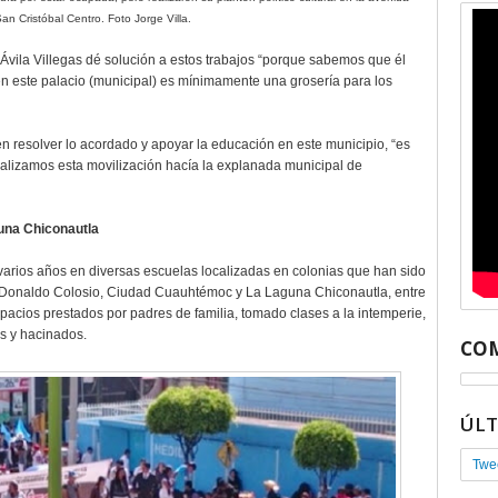
an Cristóbal Centro. Foto Jorge Villa.
Ávila Villegas dé solución a estos trabajos “porque sabemos que él
n este palacio (municipal) es mínimamente una grosería para los
en resolver lo acordado y apoyar la educación en este municipio, “es
ealizamos esta movilización hacía la explanada municipal de
una Chiconautla
varios años en diversas escuelas localizadas en colonias que han sido
Donaldo Colosio, Ciudad Cuauhtémoc y La Laguna Chiconautla, entre
acios prestados por padres de familia, tomado clases a la intemperie,
os y hacinados.
COM
ÚL
Twe