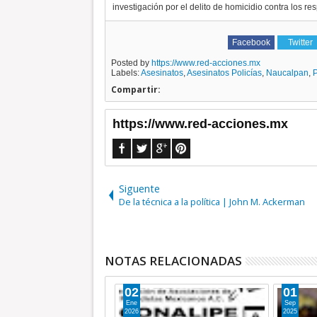
investigación por el delito de homicidio contra los re
Facebook
Twitter
Posted by
https://www.red-acciones.mx
Labels:
Asesinatos
,
Asesinatos Policías
,
Naucalpan
,
P
Compartir:
https://www.red-acciones.mx
Siguente
De la técnica a la política | John M. Ackerman
NOTAS RELACIONADAS
21
01
Ago
Jul
2025
2024