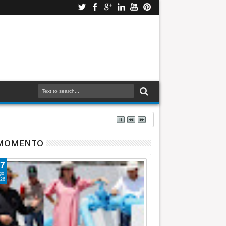
 MOMENTO
7
go
26