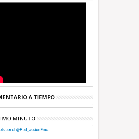
ENTARIO A TIEMPO
TIMO MINUTO
ets por el @Red_accionEmx.