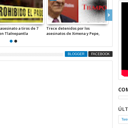
 asesinatos de
Continúan los asesinatos de
as. Asesinan a Víctor
periodistas: el colega Víctor
lebro Morales. El colega
Alonso Culebro Morales fue
icado en Jiquipilas,
sacrificado en Jiquipilas, Chiapas
| COMENTARIO A TIEMPO
BLOGGER
FACEBOOK
COM
ÚL
Twe