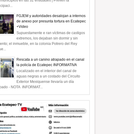
municipios en las 32 entidades | Prevén la
icipaci...
FGJEM y autoridades desalojan a internos
de anexo por presunta tortura en Ecatepec
+Video
Supuestamente e ran víctimas de castigos
extremos, los dejaban sin dormir y sin
ento; el inmueble, en la colonia Potrero del Rey
e...
Rescata a un canino atrapado en el canal
la policía de Ecatepec INFORMATIVA
Localizado en el interior del canal de
aguas negras a un costado del Circuito
Exterior Mexiquense llevaría un día
apado - NOTA INFORMAT...