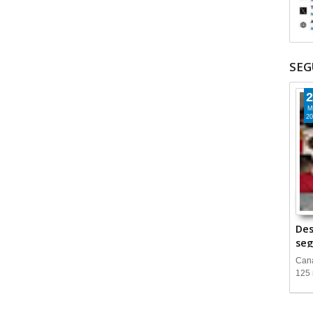
SEG
2
M
20
Des
seg
Cana
125 