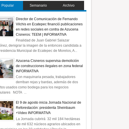
Popular
Semanario
Archivo
Director de Comunicación de Fernando
Vilchis en Ecatepec financió publicaciones
en redes sociales en contra de Azucena
Cisneros: TEEM | INFORMATIVA
Finalidad de Juan Gabriel Salazar
ínez, denigrar la imagen de la entonces candidata a
residencia Municipal de Ecatepec de Morelos, A...
Azucena Cisneros supervisa demolición
de construcciones ilegales en zona federal
INFORMATIVA
Con maquinaria pesada, trabajadores
derriban rejas y bardas, además de dos
rtos usados como bodega para los negocios
gulares NOTA ...
El 9 de agosto inicia Jornada Nacional de
Reforestación: presidenta Sheinbaum
+Video INFORMATIVA
La Jornada cubrirá 32 mil 184 hectáreas
de mil 632 núcleos agrarios ubicados en