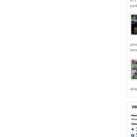
621 
part
alim
Inmu
atr