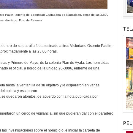
sornio Paulin, agente de Seguridad Ciudadana de Naucalpan, cerca de las 23:00
ayer domingo. Foto de Reforma
TEL
dentro de su patrulla fue asesinado a tiros Victoriano Osornio Paulin,
aproximadamente a las 23:00 horas.
stas y Primero de Mayo, de la colonia Plan de Ayala. Los homicidas
nado el oficial, a bordo de la unidad 20-3096, enfrente de una
ta hasta la ventanilla de su objetivo y le dispararon en varias
el policía y escaparon.
a se quedaron atónitos, de acuerdo con la nota publicada por
 montaron un cerco de vigilancia, sin que pudieran dar con el paradero
PEL
r las investigaciones sobre el homicidio, e iniciar la carpeta de