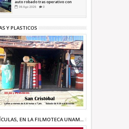
auto robado tras operativo con
Tecámac +Video | INFORMATIVA
06
Ago
2026
0
AS Y PLASTICOS
ÍCULAS, EN LA FILMOTECA UNAM...