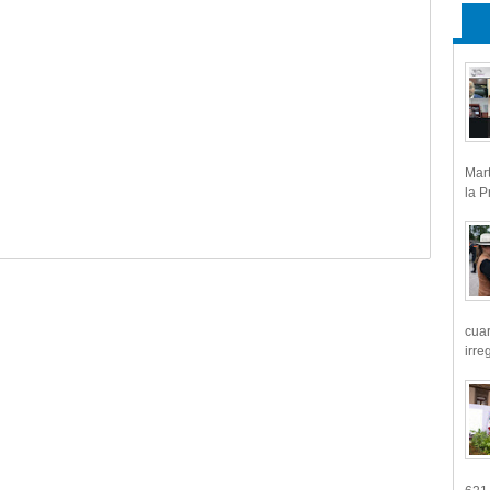
Mart
la P
cua
irre