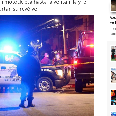
n motocicleta hasta la ventanilla y le
urtan su revólver
Azu
en 
IN
El s
part