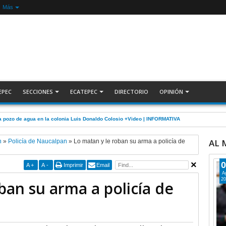
Más
EPEC
SECCIONES
ECATEPEC
DIRECTORIO
OPINIÓN
 pozo de agua en la colonia Luis Donaldo Colosio +Video | INFORMATIVA
AL
n
»
Policía de Naucalpan
»
Lo matan y le roban su arma a policía de
0
A
+
A
-
Imprimir
Email
A
20
ban su arma a policía de