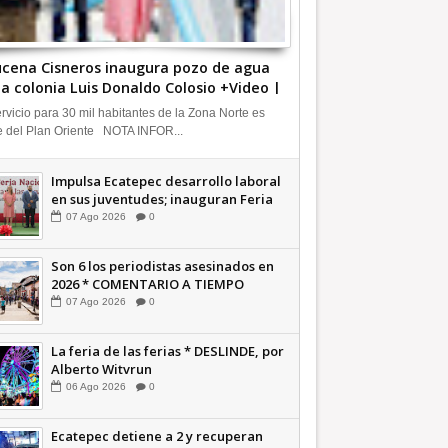
cena Cisneros inaugura pozo de agua
la colonia Luis Donaldo Colosio +Video |
FORMATIVA
ervicio para 30 mil habitantes de la Zona Norte es
e del Plan Oriente NOTA INFOR...
Impulsa Ecatepec desarrollo laboral
en sus juventudes; inauguran Feria
de Empleo y Emprendedores 2026
07
Ago
2026
0
+Video | INFORMATIVA
Son 6 los periodistas asesinados en
2026 * COMENTARIO A TIEMPO
07
Ago
2026
0
La feria de las ferias * DESLINDE, por
Alberto Witvrun
06
Ago
2026
0
Ecatepec detiene a 2 y recuperan