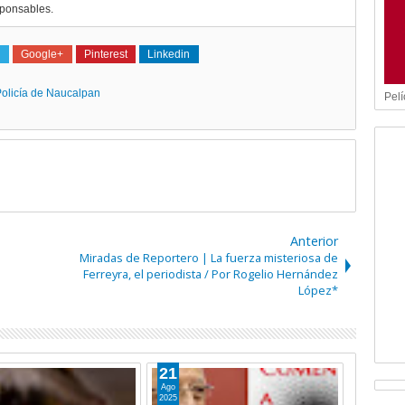
sponsables.
Google+
Pinterest
Linkedin
olicía de Naucalpan
Pelí
Anterior
Miradas de Reportero | La fuerza misteriosa de
Ferreyra, el periodista / Por Rogelio Hernández
López*
29
Jun
2024