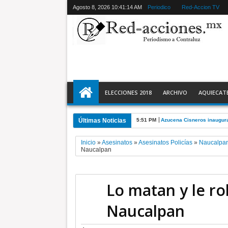
Agosto 8, 2026
10:41:15 AM
Periodico
Red-Accion TV
ELECCIONES 2018
ARCHIVO
AQUIECAT
Últimas Noticias
5:51 PM
Azucena Cisneros inaugura
Inicio
»
Asesinatos
»
Asesinatos Policías
»
Naucalpa
Naucalpan
Lo matan y le ro
Naucalpan