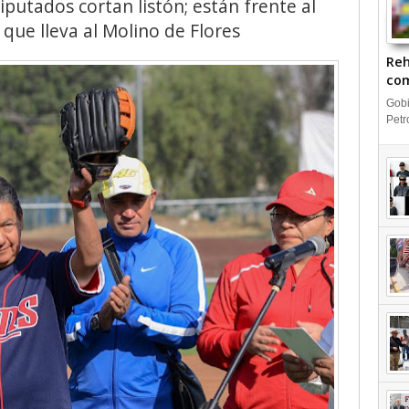
diputados cortan listón; están frente al
 que lleva al Molino de Flores
Reh
com
IN
Gobi
Petr