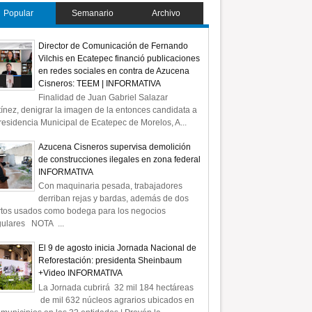
Popular
Semanario
Archivo
Director de Comunicación de Fernando
Vilchis en Ecatepec financió publicaciones
en redes sociales en contra de Azucena
Cisneros: TEEM | INFORMATIVA
Finalidad de Juan Gabriel Salazar
ínez, denigrar la imagen de la entonces candidata a
residencia Municipal de Ecatepec de Morelos, A...
Azucena Cisneros supervisa demolición
de construcciones ilegales en zona federal
INFORMATIVA
Con maquinaria pesada, trabajadores
derriban rejas y bardas, además de dos
rtos usados como bodega para los negocios
gulares NOTA ...
El 9 de agosto inicia Jornada Nacional de
Reforestación: presidenta Sheinbaum
+Video INFORMATIVA
La Jornada cubrirá 32 mil 184 hectáreas
de mil 632 núcleos agrarios ubicados en