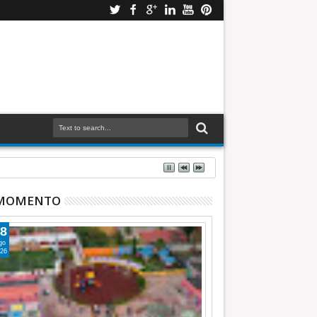
 MOMENTO
8
go
26