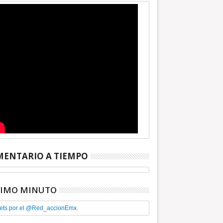
ENTARIO A TIEMPO
TIMO MINUTO
ets por el @Red_accionEmx.