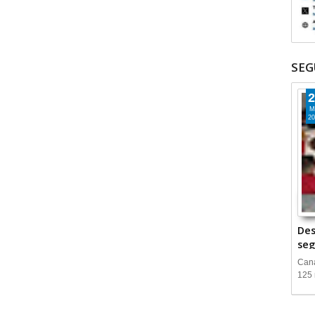
SEG
2
M
20
Des
seg
Cana
125 