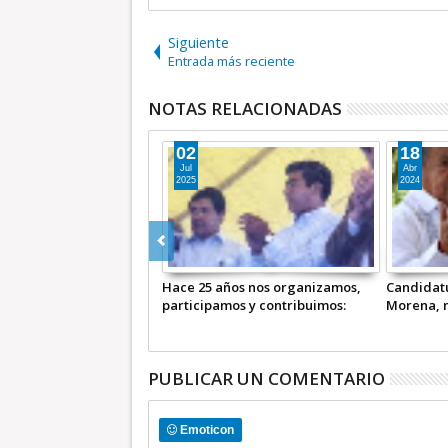
Siguiente
Entrada más reciente
NOTAS RELACIONADAS
02
18
Jul
Abr
2025
2024
tener extorsión a
Hace 25 años nos organizamos,
Candidatu
del Edomex;
participamos y contribuimos:
Morena, n
les, hacerse
Octavio Martínez Vargas
Higinio M
nsables"
PUBLICAR UN COMENTARIO
Emoticon