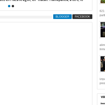
ultiman en Ecatepec por robo
621 
part
BLOGGER
FACEBOOK
alim
Inmu
izqu
pre