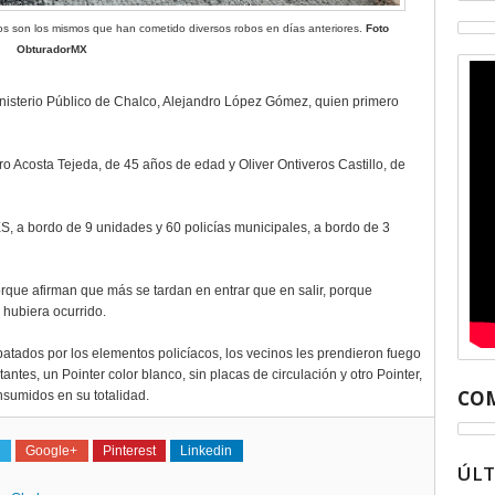
os son los mismos que han cometido diversos robos en días anteriores.
Foto
ObturadorMX
inisterio Público de Chalco, Alejandro López Gómez, quien primero
 Acosta Tejeda, de 45 años de edad y Oliver Ontiveros Castillo, de
S, a bordo de 9 unidades y 60 policías municipales, a bordo de 3
que afirman que más se tardan en entrar que en salir, porque
 hubiera ocurrido.
batados por los elementos policíacos, los vecinos les prendieron fuego
ntes, un Pointer color blanco, sin placas de circulación y otro Pointer,
COM
sumidos en su totalidad.
Google+
Pinterest
Linkedin
ÚL