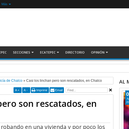
Más
EPEC
SECCIONES
ECATEPEC
DIRECTORIO
OPINIÓN
r a choferes por invadir carril confinado: Ecatepec +Video | INFORMATIVA
AL
icía de Chalco
»
Casi los linchan pero son rescatados, en Chalco
A
+
A
-
Imprimir
Email
0
A
 pero son rescatados, en
20
 robando en una vivienda y por poco los