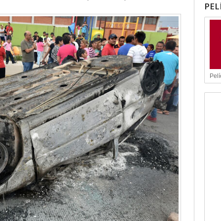
PEL
Pelí