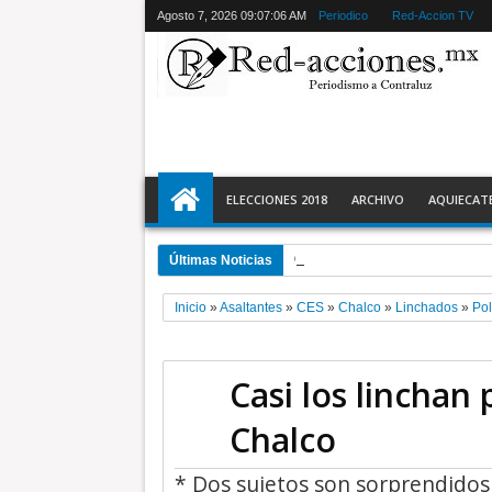
Agosto 7, 2026
09:07:08 AM
Periodico
Red-Accion TV
ELECCIONES 2018
ARCHIVO
AQUIECAT
Últimas Noticias
6:33 PM
Operativo permite sanciona
Inicio
»
Asaltantes
»
CES
»
Chalco
»
Linchados
»
Pol
Casi los linchan
Chalco
* Dos sujetos son sorprendidos