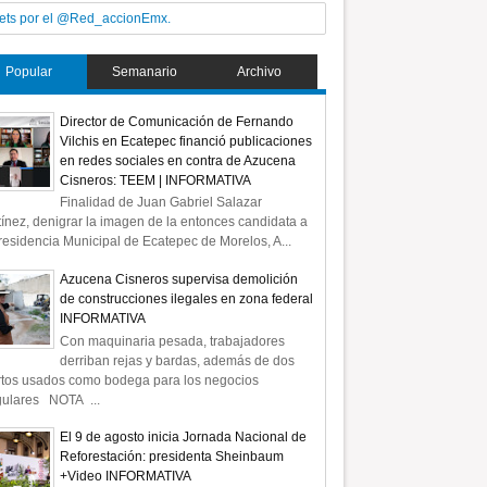
ets por el @Red_accionEmx.
Popular
Semanario
Archivo
Director de Comunicación de Fernando
Vilchis en Ecatepec financió publicaciones
en redes sociales en contra de Azucena
Cisneros: TEEM | INFORMATIVA
Finalidad de Juan Gabriel Salazar
ínez, denigrar la imagen de la entonces candidata a
residencia Municipal de Ecatepec de Morelos, A...
Azucena Cisneros supervisa demolición
de construcciones ilegales en zona federal
28
INFORMATIVA
Ago
Con maquinaria pesada, trabajadores
2017
derriban rejas y bardas, además de dos
rtos usados como bodega para los negocios
gulares NOTA ...
El 9 de agosto inicia Jornada Nacional de
Reforestación: presidenta Sheinbaum
nductor en choque en la
Matan a ex alcalde de
+Video INFORMATIVA
ebla en Valle de Chalco
Tlalmanalco