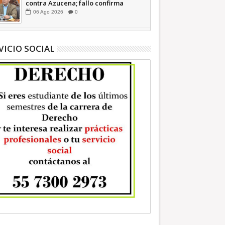
contra Azucena; fallo confirma
guerra sucia: Octavio Martínez
06
Ago
2026
0
INFORMATIVA
VICIO SOCIAL