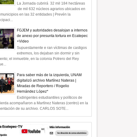
La Jornada cubrirá 32 mil 184 hectáreas
de mil 632 núcleos agrarios ubicados en
municipios en las 32 entidades | Prevén la
icipaci...
FGJEM y autoridades desalojan a internos
de anexo por presunta tortura en Ecatepec
+Video
Supuestamente e ran víctimas de castigos
extremos, los dejaban sin dormir y sin
ento; el inmueble, en la colonia Potrero del Rey
e...
Para saber más de la izquierda, UNAM
digitalizó archivo Martínez Nateras |
Miradas de Reportero / Rogelio
Hernández López*
Exdirigentes estudiantiles y políticos de
ierda acompañaron a Martínez Nateras (centro) en la
sentación de su archivo. CARLOS SOTE...