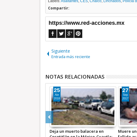
Labels:
Asaltantes
,
CES
,
Chalco
,
Linchados
,
Policía 
Compartir:
https://www.red-acciones.mx
Siguiente
Entrada más reciente
NOTAS RELACIONADAS
25
27
Abr
Sep
2018
2017
Deja un muerto balacera en
Muere uno
Cocotitlán en la México-Cuautla;
fallido a