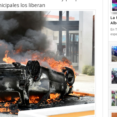
icipales los liberan
La 
Alb
En T
espe