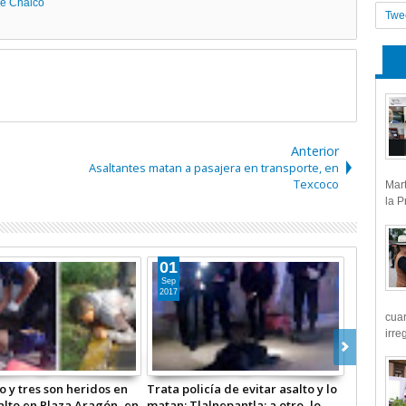
de Chalco
Twe
Anterior
Asaltantes matan a pasajera en transporte, en
Texcoco
Mart
la P
01
30
Sep
Ago
2017
2017
cua
irre
 y tres son heridos en
Trata policía de evitar asalto y lo
Muere co
salto en Plaza Aragón, en
matan: Tlalnepantla; a otro, lo
México-Pu