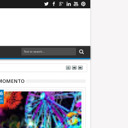
 MOMENTO
6
go
26