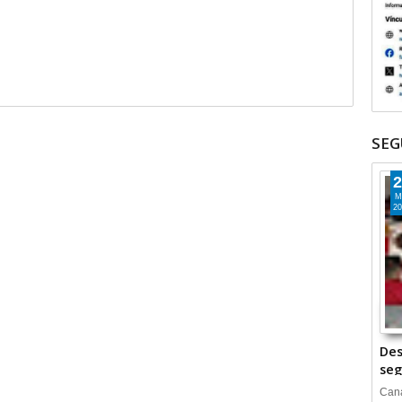
SEG
2
M
20
Des
seg
Cana