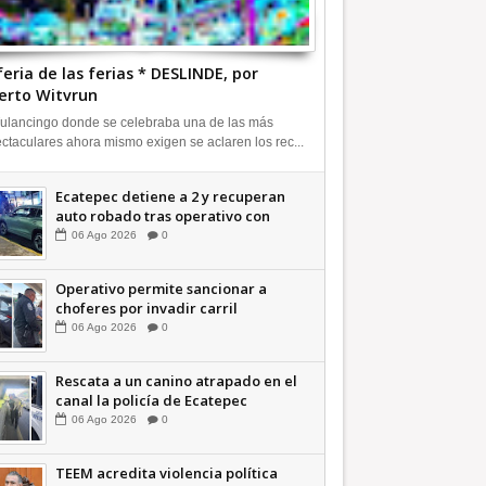
feria de las ferias * DESLINDE, por
erto Witvrun
ulancingo donde se celebraba una de las más
ctaculares ahora mismo exigen se aclaren los rec...
Ecatepec detiene a 2 y recuperan
auto robado tras operativo con
Tecámac +Video | INFORMATIVA
06
Ago
2026
0
Operativo permite sancionar a
choferes por invadir carril
confinado: Ecatepec +Video |
06
Ago
2026
0
INFORMATIVA
Rescata a un canino atrapado en el
canal la policía de Ecatepec
INFORMATIVA
06
Ago
2026
0
TEEM acredita violencia política