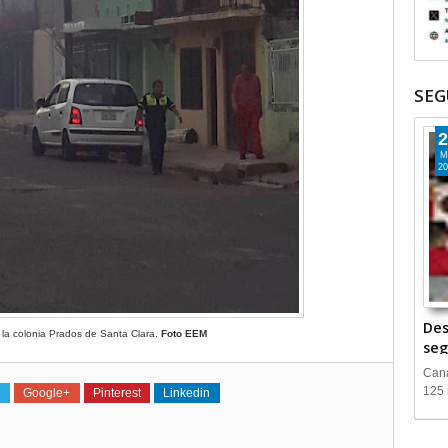
SEG
2
M
20
Des
 la colonia Prados de Santa Clara.
Foto EEM
seg
Cana
125 
Google+
Pinterest
Linkedin