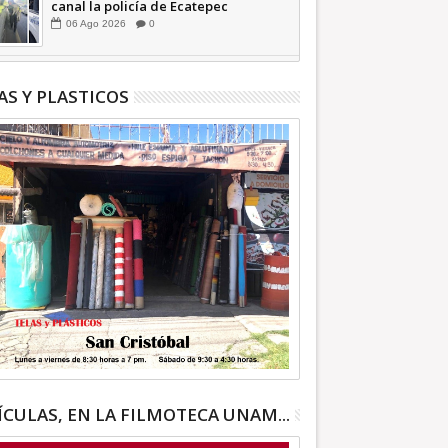
canal la policía de Ecatepec
INFORMATIVA
06
Ago
2026
0
AS Y PLASTICOS
ÍCULAS, EN LA FILMOTECA UNAM...