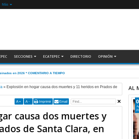
Más
EPEC
SECCIONES
ECATEPEC
DIRECTORIO
OPINIÓN
ESLINDE, por Alberto Witvrun
AL
ra
»
Explosión en hogar causa dos muertes y 11 heridos en Prados de
0
A
+
A
-
Imprimir
Email
A
20
gar causa dos muertes y
ados de Santa Clara, en