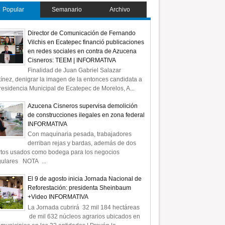
Popular
Semanario
Archivo
Director de Comunicación de Fernando
Vilchis en Ecatepec financió publicaciones
en redes sociales en contra de Azucena
Cisneros: TEEM | INFORMATIVA
Finalidad de Juan Gabriel Salazar
ínez, denigrar la imagen de la entonces candidata a
residencia Municipal de Ecatepec de Morelos, A...
Azucena Cisneros supervisa demolición
de construcciones ilegales en zona federal
INFORMATIVA
Con maquinaria pesada, trabajadores
derriban rejas y bardas, además de dos
rtos usados como bodega para los negocios
gulares NOTA ...
El 9 de agosto inicia Jornada Nacional de
Reforestación: presidenta Sheinbaum
+Video INFORMATIVA
La Jornada cubrirá 32 mil 184 hectáreas
de mil 632 núcleos agrarios ubicados en