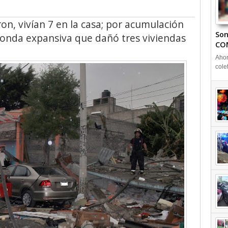
ron, vivían 7 en la casa; por acumulación
Son
a onda expansiva que dañó tres viviendas
CO
Ahor
cole