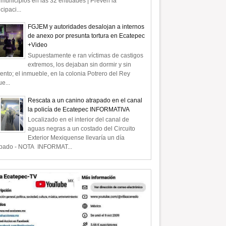
municipios en las 32 entidades | Prevén la
icipaci...
FGJEM y autoridades desalojan a internos
de anexo por presunta tortura en Ecatepec
+Video
Supuestamente e ran víctimas de castigos
extremos, los dejaban sin dormir y sin
ento; el inmueble, en la colonia Potrero del Rey
e...
Rescata a un canino atrapado en el canal
la policía de Ecatepec INFORMATIVA
Localizado en el interior del canal de
aguas negras a un costado del Circuito
Exterior Mexiquense llevaría un día
apado - NOTA INFORMAT...