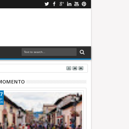
 MOMENTO
7
go
26