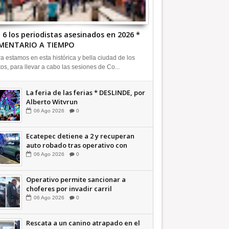
 6 los periodistas asesinados en 2026 *
MENTARIO A TIEMPO
a estamos en esta histórica y bella ciudad de los
tos, para llevar a cabo las sesiones de Co...
La feria de las ferias * DESLINDE, por
Alberto Witvrun
06
Ago
2026
0
Ecatepec detiene a 2 y recuperan
auto robado tras operativo con
Tecámac +Video | INFORMATIVA
06
Ago
2026
0
Operativo permite sancionar a
choferes por invadir carril
confinado: Ecatepec +Video |
06
Ago
2026
0
INFORMATIVA
Rescata a un canino atrapado en el