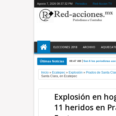
Agosto 7, 2026
08:37:33 PM
Periodico
Red-Accion TV
ELECCIONES 2018
ARCHIVO
AQUIECAT
Últimas Noticias
11:43 PM
La feria de las ferias * D
Inicio
»
Ecatepec
»
Explosión
»
Prados de Santa Cla
Santa Clara, en Ecatepec
Explosión en ho
11 heridos en Pr