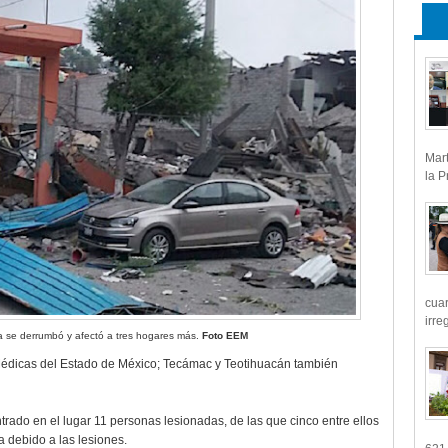
Mart
la P
cua
irre
da se derrumbó y afectó a tres hogares más.
Foto EEM
Médicas del Estado de México; Tecámac y Teotihuacán también
ado en el lugar 11 personas lesionadas, de las que cinco entre ellos
a debido a las lesiones.