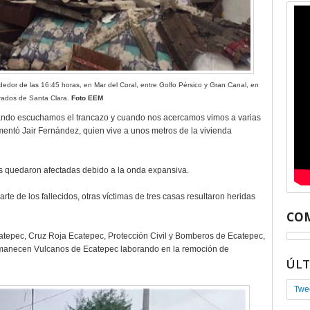
ededor de las 16:45 horas, en Mar del Coral, entre Golfo Pérsico y Gran Canal, en
Prados de Santa Clara.
Foto EEM
cuando escuchamos el trancazo y cuando nos acercamos vimos a varias
mentó Jair Fernández, quien vive a unos metros de la vivienda
es quedaron afectadas debido a la onda expansiva.
te de los fallecidos, otras víctimas de tres casas resultaron heridas
COM
tepec, Cruz Roja Ecatepec, Protección Civil y Bomberos de Ecatepec,
ermanecen Vulcanos de Ecatepec laborando en la remoción de
ÚL
Twe