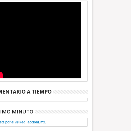
ENTARIO A TIEMPO
TIMO MINUTO
ets por el @Red_accionEmx.