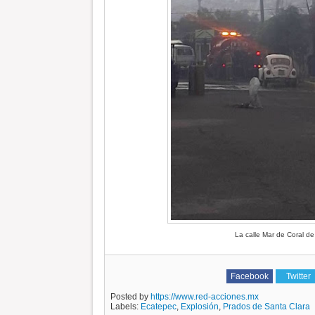
La calle Mar de Coral de
Facebook
Twitter
Posted by
https://www.red-acciones.mx
Labels:
Ecatepec
,
Explosión
,
Prados de Santa Clara