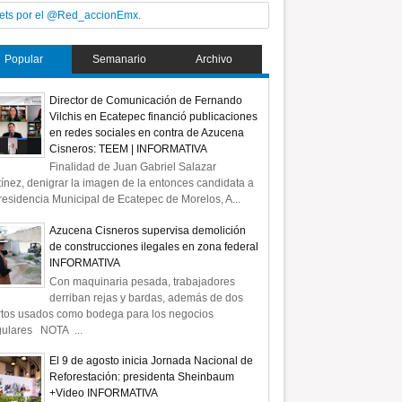
ets por el @Red_accionEmx.
Popular
Semanario
Archivo
Director de Comunicación de Fernando
Vilchis en Ecatepec financió publicaciones
en redes sociales en contra de Azucena
Cisneros: TEEM | INFORMATIVA
Finalidad de Juan Gabriel Salazar
ínez, denigrar la imagen de la entonces candidata a
residencia Municipal de Ecatepec de Morelos, A...
Azucena Cisneros supervisa demolición
de construcciones ilegales en zona federal
INFORMATIVA
Con maquinaria pesada, trabajadores
derriban rejas y bardas, además de dos
rtos usados como bodega para los negocios
gulares NOTA ...
El 9 de agosto inicia Jornada Nacional de
Reforestación: presidenta Sheinbaum
+Video INFORMATIVA