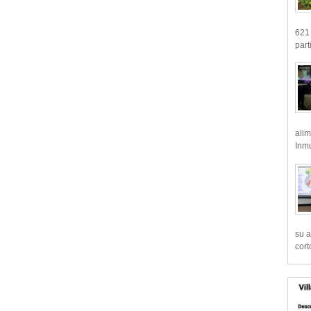
621 
part
alim
Inmu
su a
cort