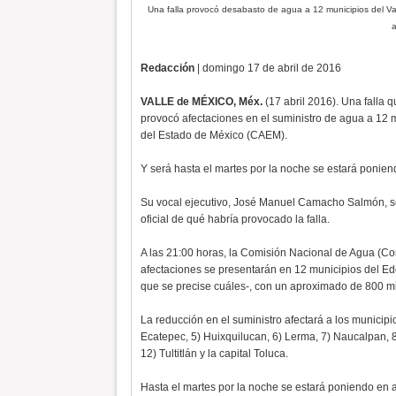
Una falla provocó desabasto de agua a 12 municipios del Val
a
Redacción
| domingo 17 de abril de 2016
VALLE de MÉXICO, Méx.
(17 abril 2016). Una falla 
provocó afectaciones en el suministro de agua a 12 
del Estado de México (CAEM).
Y será hasta el martes por la noche se estará ponien
Su vocal ejecutivo, José Manuel Camacho Salmón, s
oficial de qué habría provocado la falla.
A las 21:00 horas, la Comisión Nacional de Agua (Cona
afectaciones se presentarán en 12 municipios del Ed
que se precise cuáles-, con un aproximado de 800 mil
La reducción en el suministro afectará a los municipio
Ecatepec, 5) Huixquilucan, 6) Lerma, 7) Naucalpan, 
12) Tultitlán y la capital Toluca.
Hasta el martes por la noche se estará poniendo en a