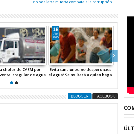
no sea letra muerta combate a la corrupción
18
17
Abr
Sep
2025
2024
ofer de CAEM por
¡Evita sanciones, no desperdicies
Apoyan a Coaca
a irregular de agua
el agua! Se multará a quien haga
Secretaría de
Tulpetlac
mal uso de este recurso
anegaciones po
BLOGGER
FACEBOOK
COM
ÚL