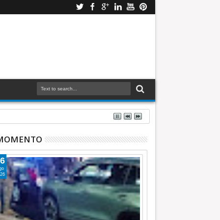
 MOMENTO
6
go
26