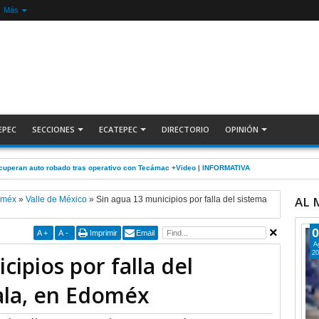
Más
EPEC
SECCIONES
ECATEPEC
DIRECTORIO
OPINIÓN
ecuperan auto robado tras operativo con Tecámac +Video | INFORMATIVA
AL
oméx
»
Valle de México
»
Sin agua 13 municipios por falla del sistema
0
A
+
A
-
Imprimir
Email
A
20
cipios por falla del
ala, en Edoméx