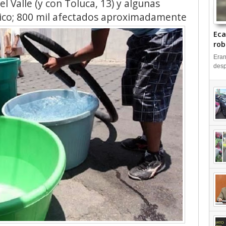
l Valle (y con Toluca, 13) y algunas
ico; 800 mil afectados aproximadamente
Eca
rob
| 
Eran
desp