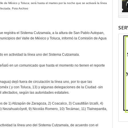
le de México y Toluca; será hasta el martes por la noche que se activará la línea
fectada. Foto Archivo
SER
que registra el Sistema Cutzamala, a la altura de San Pablo Autopan,
municipios del Valle de México y Toluca, informó la Comisión de Agua
do en actividad la línea uno del Sistema Cutzamala.
eñaló en un comunicado que hasta el momento no tienen el reporte
gua) dejó fuera de circulación la línea uno, por lo que las
oméx ( y con Toluca, 13) y algunas delegaciones de la Ciudad -sin
 afectados, según las autoridades estatales.
s de 1) Atizapán de Zaragoza, 2) Coacalco, 3) Cuautitlán Izcalli, 4)
8) Nezahualcóyotl, 9) Nicolás Romero, 10) Tecámac, 11) Tlalnepantla,
ctividad la línea uno del Sistema Cutzamala, de acuerdo con el