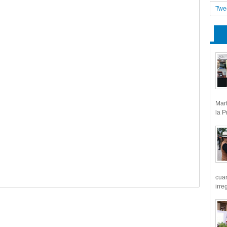
Twe
Mart
la P
cua
irre