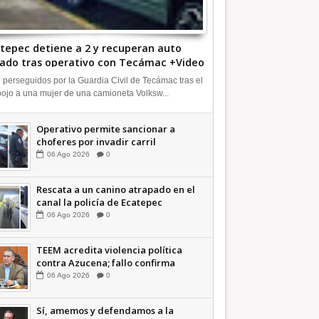
tepec detiene a 2 y recuperan auto
ado tras operativo con Tecámac +Video
INFORMATIVA
 perseguidos por la Guardia Civil de Tecámac tras el
ojo a una mujer de una camioneta Volksw...
Operativo permite sancionar a
choferes por invadir carril
confinado: Ecatepec +Video |
06
Ago
2026
0
INFORMATIVA
Rescata a un canino atrapado en el
canal la policía de Ecatepec
INFORMATIVA
06
Ago
2026
0
TEEM acredita violencia política
contra Azucena; fallo confirma
guerra sucia: Octavio Martínez
06
Ago
2026
0
INFORMATIVA
Sí, amemos y defendamos a la