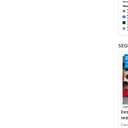
SEG
2
M
20
Des
seg
Cana