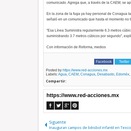
comunicado. Agrega que, a través de la CAEM, se a
En la zona de la fuga ya hay personal de Conagua 
señaló en un comunicado que hasta el momento no tien
"Esa Línea Suministra regularmente 6.3 metros cúbico
suministrando 3.7 metros cúbicos por segundo", expl
Con información de Reforma, medios
Facebook
Twitter
Posted by
https://www.red-acciones.mx
Labels:
Agua
,
CAEM
,
Conagua
,
Desabasto
,
Edoméx
,
Compartir:
https://www.red-acciones.mx
Siguente
Inauguran campos de béisbol infantil en Texc