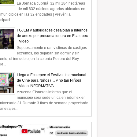
La Jornada cubrirá 32 mil 184 hectáreas
de mil 632 núcleos agrarios ubicados en
municipios en las 32 entidades | Prevén la
icipaci...
FGJEM y autoridades desalojan a internos
de anexo por presunta tortura en Ecatepec
+Video
Supuestamente e ran víctimas de castigos
extremos, los dejaban sin dormir y sin
ento; el inmueble, en la colonia Potrero del Rey
e...
Llega a Ecatepec el Festival Internacional
de Cine para Niños (… y no tan Niños)
+Video INFORMATIVA
Azucena Cisneros informa que el
municipio será sede única en Edomex en
niversario 31 Durante 3 fines de semana proyectarán
ometrajes...