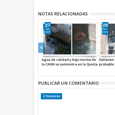
NOTAS RELACIONADAS
27
29
Ago
Nov
2025
2025
Agua de calidad y bajo norma de
Detienen a ch
la CAEM se suministra en la Quinta
probable vent
Zona
en Industrias 
PUBLICAR UN COMENTARIO
Emoticon