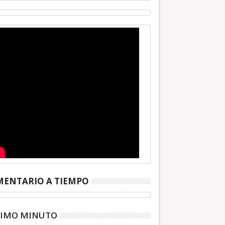
27
Jun
2024
lco y Ecatepec la
Presidenta electa pide apoyo a
 Agua y CAEM ante
CAEM ante inundaciones en
r lluvias
Ecatepec
ENTARIO A TIEMPO
TIMO MINUTO