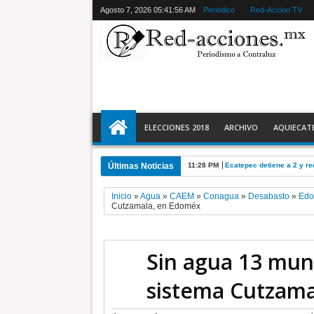
Agosto 7, 2026
05:41:57 AM
Periodico
Red-Accion TV
ELECCIONES 2018
ARCHIVO
AQUIECAT
Últimas Noticias
11:28 PM
Ecatepec detiene a 2 y r
Inicio
»
Agua
»
CAEM
»
Conagua
»
Desabasto
»
Ed
Cutzamala, en Edoméx
Sin agua 13 muni
sistema Cutzam