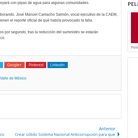
PEL
poyará con pipas de agua para algunas comunidades.
laborando. José Manuel Camacho Salmón, vocal ejecutivo de la CAEM,
en el reporte oficial de qué habría provocado la falla.
s por segundo; tras la reducción del suministro se estarán
icó.
Pelí
Google+
Pinterest
Linkedin
Valle de México
Anterior
oco
Crear sólido Sistema Nacional Anticorrupción para que