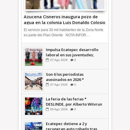
Azucena Cisneros inaugura pozo de
agua en la colonia Luis Donaldo Colosio
+Video | INFORMATIVA
El servicio para 30 mil habitantes de la Zona Norte
es parte del Plan Oriente NOTA INFOR...
Impulsa Ecatepec desarrollo
laboral en sus juventudes;
inauguran Feria de Empleo y
07
Ago
2026
0
Emprendedores 2026 +Video |
INFORMATIVA
Son 6 los periodistas
asesinados en 2026 *
COMENTARIO A TIEMPO
07
Ago
2026
0
La feria de las ferias *
DESLINDE, por Alberto Witvrun
06
Ago
2026
0
Ecatepec detiene a 2 y
recuperan auto robado tras