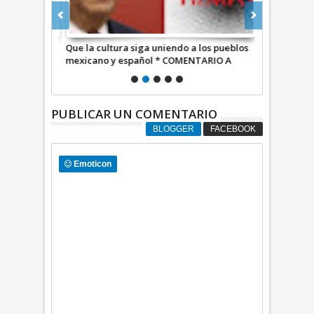
nuel Serrat:
Que la cultura siga uniendo a los pueblos
Noche de Mu
ilio en
mexicano y español * COMENTARIO A
Ecatepec
TIEMPO
PUBLICAR UN COMENTARIO
BLOGGER
FACEBOOK
Emoticon