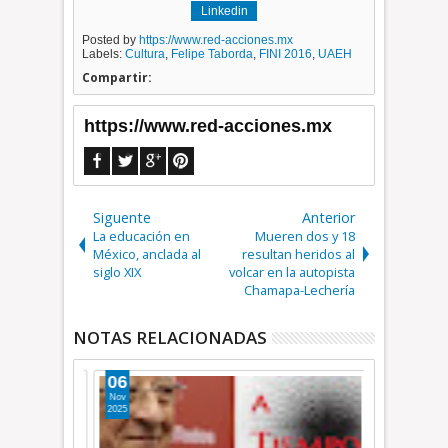
Linkedin
Posted by
https://www.red-acciones.mx
Labels:
Cultura
,
Felipe Taborda
,
FINI 2016
,
UAEH
Compartir:
https://www.red-acciones.mx
Siguente
Anterior
La educación en
Mueren dos y 18
México, anclada al
resultan heridos al
siglo XIX
volcar en la autopista
Chamapa-Lechería
NOTAS RELACIONADAS
06
31
Nov
May
2025
2025