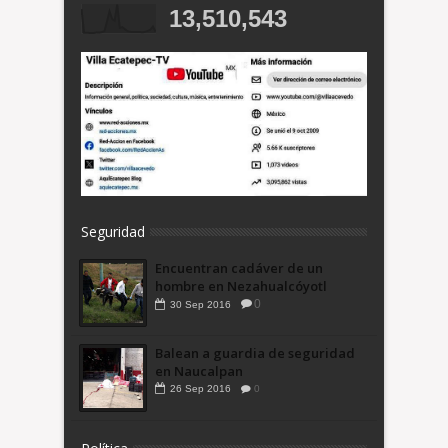
13,510,543
Seguridad
Encuentran cadáver de un
hombre en Nezahualcóyotl
0
30
Sep
2016
Balean a guardia de seguridad
en Naucalpan
26
Sep
2016
0