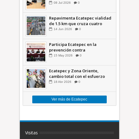
seguridad
08
Jul
2026
0
Repavimenta Ecatepec vialidad
de 1.5 km que cruza cuatro
comunidades +Video
14
Jun
2026
0
Participa Ecatepec en la
prevención contra
inundaciones en el Valle de
15
May
2026
0
México +VID
Ecatepec y Zona Oriente,
cambio total con el esfuerzo
conjunto: Azucena; retiran 21
18
Abr
2026
0
toneladas de basura *Video
Ver más de Ecatepec
Visitas