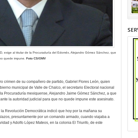
SER
RD, exige al titular de la Procuraduría del Edoméx, Alejandro Gómez Sánchez, que
 no quede impune.
Foto CS/OMV
ero crimen de su compañero de partido, Gabriel Flores León, quien
ierno municipal de Valle de Chalco, el secretario Electoral nacional
 de la Procuraduría mexiquense, Alejandro Jaime Gómez Sánchez, a que
nte la autoridad judicial para que no quede impune este asesinato.
de la Revolución Democrática indicó que hoy por la mañana su
balazos, presuntamente por un comando armado, cuando viajaba a
aridad y Adolfo López Mateos, en la colonia El Triunfo, de este