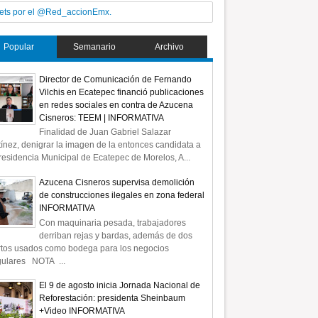
ets por el @Red_accionEmx.
Popular
Semanario
Archivo
Director de Comunicación de Fernando
Vilchis en Ecatepec financió publicaciones
en redes sociales en contra de Azucena
Cisneros: TEEM | INFORMATIVA
Finalidad de Juan Gabriel Salazar
ínez, denigrar la imagen de la entonces candidata a
residencia Municipal de Ecatepec de Morelos, A...
Azucena Cisneros supervisa demolición
de construcciones ilegales en zona federal
INFORMATIVA
Con maquinaria pesada, trabajadores
derriban rejas y bardas, además de dos
rtos usados como bodega para los negocios
gulares NOTA ...
El 9 de agosto inicia Jornada Nacional de
Reforestación: presidenta Sheinbaum
+Video INFORMATIVA