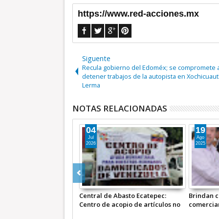
https://www.red-acciones.mx
Siguente
Recula gobierno del Edoméx; se compromete 
detener trabajos de la autopista en Xochicuaut
Lerma
NOTAS RELACIONADAS
19
13
Ago
Ago
2025
2025
 Ecatepec:
Brindan certeza jurídica a 355
Diputado solicita j
e artículos no
comerciantes de la Central de
contra el Fiscal G
el pueblo de
Abasto de Ecatepec
Estado de México