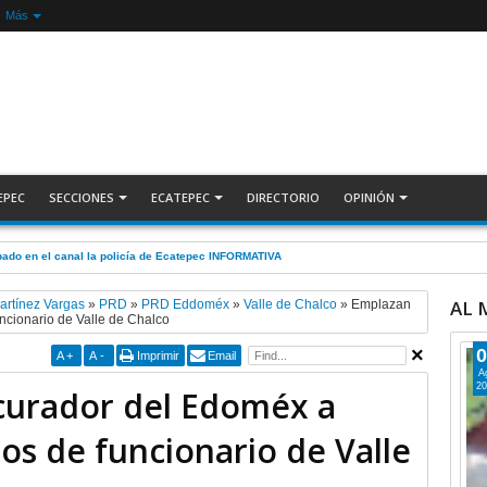
Más
EPEC
SECCIONES
ECATEPEC
DIRECTORIO
OPINIÓN
pado en el canal la policía de Ecatepec INFORMATIVA
AL
artínez Vargas
»
PRD
»
PRD Eddoméx
»
Valle de Chalco
»
Emplazan
ncionario de Valle de Chalco
0
A
+
A
-
Imprimir
Email
A
20
curador del Edoméx a
os de funcionario de Valle