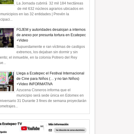
La Jornada cubrirá 32 mil 184 hectáreas
de mil 632 núcleos agrarios ubicados en
municipios en las 32 entidades | Prevén la
icipaci...
FGJEM y autoridades desalojan a internos
de anexo por presunta tortura en Ecatepec
+Video
Supuestamente e ran víctimas de castigos
extremos, los dejaban sin dormir y sin
ento; el inmueble, en la colonia Potrero del Rey
e...
Llega a Ecatepec el Festival Internacional
de Cine para Niños (… y no tan Niños)
+Video INFORMATIVA
Azucena Cisneros informa que el
municipio será sede única en Edomex en
niversario 31 Durante 3 fines de semana proyectarán
ometrajes...