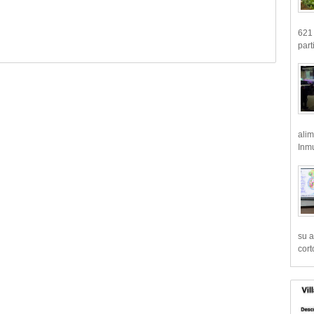
621 
part
alim
Inmu
su a
cort