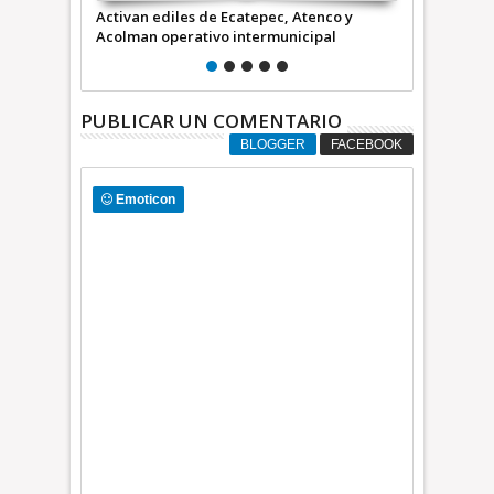
c, Atenco y
Acuerdan Ecatepec, Acolman y Atenco
Repavim
municipal
sumar esfuerzos en seguridad
que cru
PUBLICAR UN COMENTARIO
BLOGGER
FACEBOOK
Emoticon