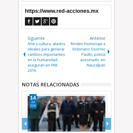
https://www.red-acciones.mx
Siguente
Anterior
Arte y cultura: aliados
Rinden homenaje a
ideales para generar
Victoriano Osornio
cambios importantes
Paulín, policía
en la humanidad,
asesinado, en
aseguran en FINI
Naucalpan
2016
NOTAS RELACIONADAS
08
14
Jul
Jun
2026
2026