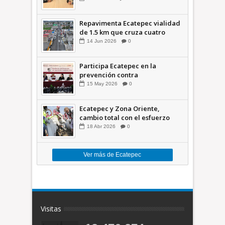
Repavimenta Ecatepec vialidad
de 1.5 km que cruza cuatro
comunidades +Video
14
Jun
2026
0
Participa Ecatepec en la
prevención contra
inundaciones en el Valle de
15
May
2026
0
México +VID
Ecatepec y Zona Oriente,
cambio total con el esfuerzo
conjunto: Azucena; retiran 21
18
Abr
2026
0
toneladas de basura *Video
Ver más de Ecatepec
Visitas