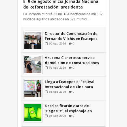
El 9 de agosto inicia Jornada Nacional
de Reforestación: presidenta
Sheinbaum +Video INFORMATIVA
La Jornada cubrirá 32 mil 184 hectáreas de mil 632
núcleos agrarios ubicados en 621 munici...
Director de Comunicación de
Fernando Vilchis en Ecatepec
financió publicaciones en redes
05
Ago
2026
0
sociales en contra de Azucena
Cisneros: TEEM INFORMATIVA
Azucena Cisneros supervisa
demolición de construcciones
ilegales en zona federal
05
Ago
2026
0
INFORMATIVA
Llega a Ecatepec el Festival
Internacional de Cine para
Niños (… y no tan Niños) +Video
05
Ago
2026
0
INFORMATIVA
Desclasificarán datos de
“Pegasus”, el espionaje en
México que afectó a cientos de
05
Ago
2026
0
periodistas * COMENTARIO A
TIEMPO