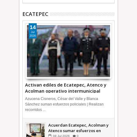
ECATEPEC
14
Jul
2026
Activan ediles de Ecatepec, Atenco y
Acolman operativo intermunicipal
Azucena Cisneros, César del Valle y Blanca
Sánchez suman esfuerzos policiales | Realizan
recorridos ...
Acuerdan Ecatepec, Acolman y
Atenco sumar esfuerzos en
seguridad
08
Jul
2026
0