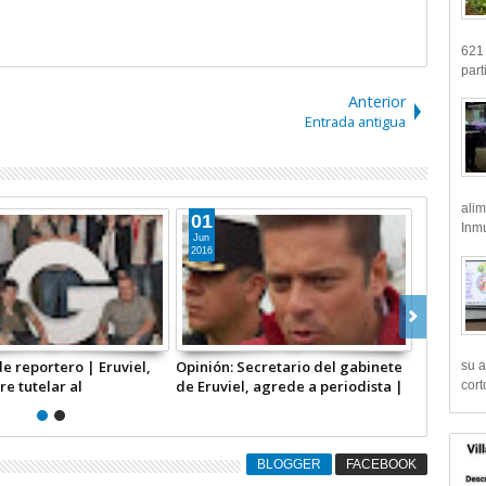
621 
part
Anterior
Entrada antigua
alim
08
Inmu
May
2016
 de reportero | Omar
Gobierno no quiere una Fiscalía
su a
a de los nuestros
Anticorrupción autónoma que en
cort
verdad investigue y castigue
BLOGGER
FACEBOOK