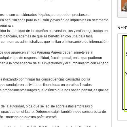
les no son considerados ilegales, pero pueden prestarse a
bién ser utilizados para la elusión y evasión de impuestos en detrimento
originan.
SER
dar la identidad de los dueños o inversionistas y están registradas en
eto bancario, además de que se benefician con una baja tasa
y con normas administrativas que limitan el intercambio de información.
anos que aparecen en los Panamá Papers deben someterse al
ualquier tipo de responsabilidad, fiscal o penal, en la que pudieran
adanía la procedencia de sus inversiones y el cumplimiento con el pago
 esforzando por mitigar las consecuencias causadas por la
que condujeron actividades financieras en paraísos fiscales
 a procedimientos largos que lo único que nos hacen pensar, es que se
.
de la autoridad, o de que se legisle sobre estas empresas o
 y opacidad en el futuro. Debemos exigir, también, que comparezca de
ón Tributaria de nuestro país”, asentó.