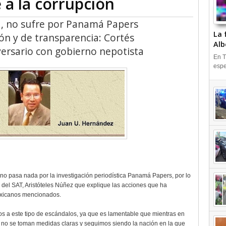
a la corrupción
d, no sufre por Panamá Papers
La 
ión y de transparencia: Cortés
Alb
versario con gobierno nepotista
En T
espe
 no pasa nada por la investigación periodística Panamá Papers, por lo
r del SAT, Aristóteles Núñez que explique las acciones que ha
exicanos mencionados.
s a este tipo de escándalos, ya que es lamentable que mientras en
í no se toman medidas claras y seguimos siendo la nación en la que