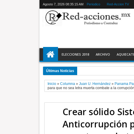
Agosto 7, 2026
08:35:16 AM
Periodico
Red-Accion TV
ELECCIONES 2018
ARCHIVO
AQUIECAT
Últimas Noticias
11:28 PM
Ecatepec detiene a 2 y r
Inicio
»
Columna
»
Juan U. Hernández
»
Panama Pa
para que no sea letra muerta combate a la corrupció
Crear sólido Sis
Anticorrupción p