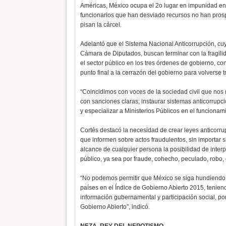
Américas, México ocupa el 2o lugar en impunidad en
funcionarios que han desviado recursos no han pros
pisan la cárcel.
Adelantó que el Sistema Nacional Anticorrupción, cuy
Cámara de Diputados, buscan terminar con la fragili
el sector público en los tres órdenes de gobierno, c
punto final a la cerrazón del gobierno para volverse 
“Coincidimos con voces de la sociedad civil que nos 
con sanciones claras; instaurar sistemas anticorrupci
y especializar a Ministerios Públicos en el funcionam
Cortés destacó la necesidad de crear leyes anticorr
que informen sobre actos fraudulentos, sin importar s
alcance de cualquier persona la posibilidad de inte
público, ya sea por fraude, cohecho, peculado, robo, o
“No podemos permitir que México se siga hundiendo 
países en el Índice de Gobierno Abierto 2015, teniend
información gubernamental y participación social, por
Gobierno Abierto”, indicó.