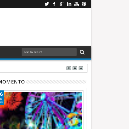
 MOMENTO
6
go
26