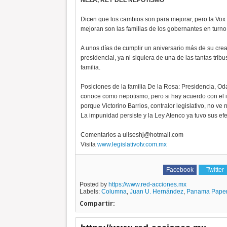
NEZA, REY DEL NEPOTISMO
Dicen que los cambios son para mejorar, pero la Vox 
mejoran son las familias de los gobernantes en turno
A unos días de cumplir un aniversario más de su creac
presidencial, ya ni siquiera de una de las tantas trib
familia.
Posiciones de la familia De la Rosa: Presidencia, Oda
conoce como nepotismo, pero si hay acuerdo con el in
porque Victorino Barrios, contralor legislativo, no ve 
La impunidad persiste y la Ley Atenco ya tuvo sus ef
Comentarios a uliseshj@hotmail.com
Visita
www.legislativotv.com.mx
Facebook
Twitter
Posted by
https://www.red-acciones.mx
Labels:
Columna
,
Juan U. Hernández
,
Panama Pape
Compartir: