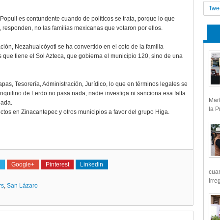
Twe
Populi es contundente cuando de políticos se trata, porque lo que
, responden, no las familias mexicanas que votaron por ellos.
ión, Nezahualcóyotl se ha convertido en el coto de la familia
us que tiene el Sol Azteca, que gobierna el municipio 120, sino de una
pas, Tesorería, Administración, Jurídico, lo que en términos legales se
quilino de Lerdo no pasa nada, nadie investiga ni sanciona esa falta
Mart
nada.
la P
ectos en Zinacantepec y otros municipios a favor del grupo Higa.
Google+
Pinterest
Linkedin
cua
irre
rs
,
San Lázaro