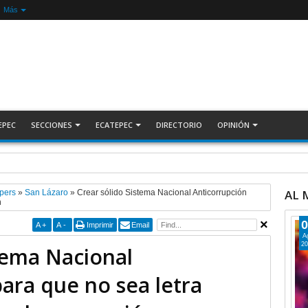
Más
EPEC
SECCIONES
ECATEPEC
DIRECTORIO
OPINIÓN
ecuperan auto robado tras operativo con Tecámac +Video | INFORMATIVA
AL
pers
»
San Lázaro
»
Crear sólido Sistema Nacional Anticorrupción
n
0
A
+
A
-
Imprimir
Email
A
20
tema Nacional
ara que no sea letra