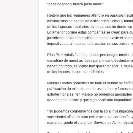
“pasa de todo y nunca pasa nada””.
Reiteró que los regímenes offshore en paraísos fisca
movimientos de capital de actividades ilícitas, y tam
de los ingresos tributarios de los países en donde se 
Lo anterior porque estas compañías se crean para cui
jurisdicciones donde tradicionalmente existe el secr
impositiva para impulsar la inversión en sus países, 
Ríos Piter enfatizó que todos los personajes mexic
escrutinio de nuestras leyes para fincar o deslindar c
haber incurrido, así como transparentar ante la ciud
de los impuestos correspondientes.
Mientras varios gobiernos de todo el mundo se están
publicación de miles de nombres de ricos y famosos 
extraterritoriales, “en México no podemos apostarles
queden en el olvido y que siga habiendo impunidad”
“No podemos conformarnos con la sola investigación 
sociedades offshore para evitar actos de corrupción
manera urgente el titular del Servicio de Administraci