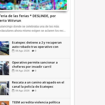
feria de las ferias * DESLINDE, por
erto Witvrun
ulancingo donde se celebraba una de las más
ctaculares ahora mismo exigen se aclaren los rec...
Ecatepec detiene a 2 y recuperan
auto robado tras operativo con
Tecámac +Video | INFORMATIVA
06
Ago
2026
0
Operativo permite sancionar a
choferes por invadir carril
confinado: Ecatepec +Video |
06
Ago
2026
0
INFORMATIVA
Rescata a un canino atrapado en el
canal la policía de Ecatepec
INFORMATIVA
06
Ago
2026
0
TEEM acredita violencia política