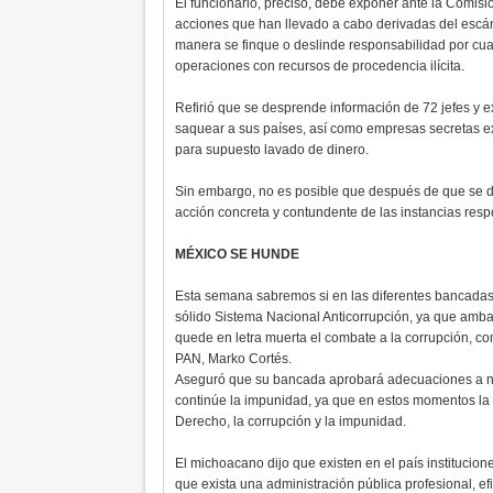
El funcionario, precisó, debe exponer ante la Comis
acciones que han llevado a cabo derivadas del escánd
manera se finque o deslinde responsabilidad por cualq
operaciones con recursos de procedencia ilícita.
Refirió que se desprende información de 72 jefes y 
saquear a sus países, así como empresas secretas ext
para supuesto lavado de dinero.
Sin embargo, no es posible que después de que se dio
acción concreta y contundente de las instancias resp
MÉXICO SE HUNDE
Esta semana sabremos si en las diferentes bancadas h
sólido Sistema Nacional Anticorrupción, ya que amba
quede en letra muerta el combate a la corrupción, co
PAN, Marko Cortés.
Aseguró que su bancada aprobará adecuaciones a nue
continúe la impunidad, ya que en estos momentos la t
Derecho, la corrupción y la impunidad.
El michoacano dijo que existen en el país institucione
que exista una administración pública profesional, ef