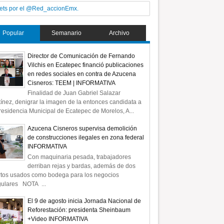
ets por el @Red_accionEmx.
Popular
Semanario
Archivo
Director de Comunicación de Fernando
Vilchis en Ecatepec financió publicaciones
en redes sociales en contra de Azucena
Cisneros: TEEM | INFORMATIVA
Finalidad de Juan Gabriel Salazar
ínez, denigrar la imagen de la entonces candidata a
residencia Municipal de Ecatepec de Morelos, A...
Azucena Cisneros supervisa demolición
de construcciones ilegales en zona federal
INFORMATIVA
Con maquinaria pesada, trabajadores
derriban rejas y bardas, además de dos
rtos usados como bodega para los negocios
gulares NOTA ...
El 9 de agosto inicia Jornada Nacional de
Reforestación: presidenta Sheinbaum
+Video INFORMATIVA