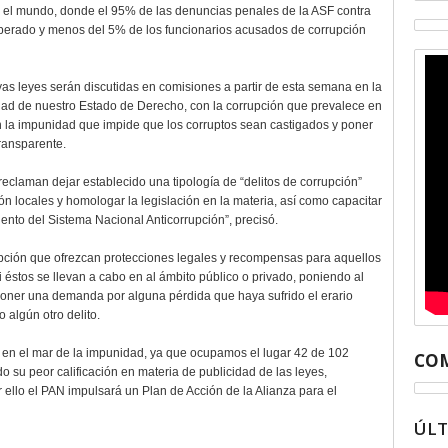
 el mundo, donde el 95% de las denuncias penales de la ASF contra
perado y menos del 5% de los funcionarios acusados de corrupción
as leyes serán discutidas en comisiones a partir de esta semana en la
dad de nuestro Estado de Derecho, con la corrupción que prevalece en
on la impunidad que impide que los corruptos sean castigados y poner
transparente.
reclaman dejar establecido una tipología de “delitos de corrupción”
ón locales y homologar la legislación en la materia, así como capacitar
iento del Sistema Nacional Anticorrupción”, precisó.
upción que ofrezcan protecciones legales y recompensas para aquellos
i éstos se llevan a cabo en al ámbito público o privado, poniendo al
rponer una demanda por alguna pérdida que haya sufrido el erario
 algún otro delito.
en el mar de la impunidad, ya que ocupamos el lugar 42 de 102
COM
o su peor calificación en materia de publicidad de las leyes,
 ello el PAN impulsará un Plan de Acción de la Alianza para el
ÚL