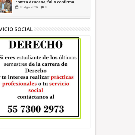
contra Azucena; fallo confirma
guerra sucia: Octavio Martínez
06
Ago
2026
0
INFORMATIVA
VICIO SOCIAL