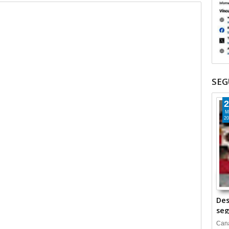
SEG
2
M
20
Des
seg
Cana