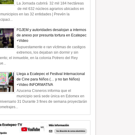
La Jornada cubrirá 32 mil 184 hectáreas
de mil 632 núcleos agrarios ubicados en
municipios en las 32 entidades | Prevén la
icipaci...
FGJEM y autoridades desalojan a internos
de anexo por presunta tortura en Ecatepec
+Video
Supuestamente e ran víctimas de castigos
extremos, los dejaban sin dormir y sin
ento; el inmueble, en la colonia Potrero del Rey
e...
Llega a Ecatepec el Festival Internacional
de Cine para Niños (… y no tan Niños)
+Video INFORMATIVA
Azucena Cisneros informa que el
municipio será sede única en Edomex en
niversario 31 Durante 3 fines de semana proyectarán
ometrajes...