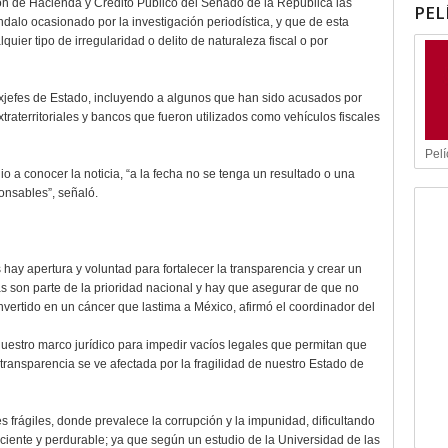
ión de Hacienda y Crédito Público del Senado de la República las
PEL
alo ocasionado por la investigación periodística, y que de esta
uier tipo de irregularidad o delito de naturaleza fiscal o por
exjefes de Estado, incluyendo a algunos que han sido acusados por
raterritoriales y bancos que fueron utilizados como vehículos fiscales
Pelí
 a conocer la noticia, “a la fecha no se tenga un resultado o una
onsables”, señaló.
ay apertura y voluntad para fortalecer la transparencia y crear un
s son parte de la prioridad nacional y hay que asegurar de que no
nvertido en un cáncer que lastima a México, afirmó el coordinador del
stro marco jurídico para impedir vacíos legales que permitan que
ransparencia se ve afectada por la fragilidad de nuestro Estado de
s frágiles, donde prevalece la corrupción y la impunidad, dificultando
iciente y perdurable; ya que según un estudio de la Universidad de las