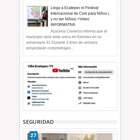
Llega a Ecatepec el Festival
Internacional de Cine para Niños (…
y no tan Niños) +Video
INFORMATIVA
Azucena Cisneros informa que el
municipio será sede única en Edomex en su
aniversario 31 Durante 3 fines de semana
proyectarán cortometrajes...
SEGURIDAD
27