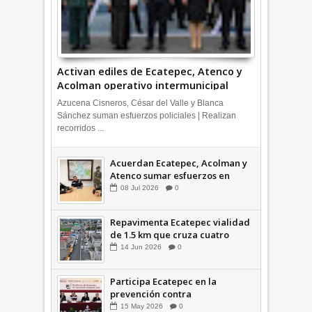
Activan ediles de Ecatepec, Atenco y
Acolman operativo intermunicipal
Azucena Cisneros, César del Valle y Blanca
Sánchez suman esfuerzos policiales | Realizan
recorridos ...
Acuerdan Ecatepec, Acolman y
Atenco sumar esfuerzos en
seguridad
08
Jul
2026
0
Repavimenta Ecatepec vialidad
de 1.5 km que cruza cuatro
comunidades +Video
14
Jun
2026
0
Participa Ecatepec en la
prevención contra
inundaciones en el Valle de
15
May
2026
0