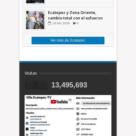
México +VID
Ecatepec y Zona Oriente,
cambio total con el esfuerzo
conjunto: Azucena; retiran 21
18
Abr
2026
0
toneladas de basura *Video
Ver más de Ecatepec
Visitas
13,495,693