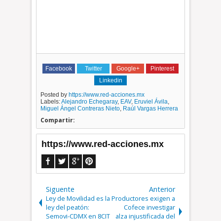
Facebook
Twitter
Google+
Pinterest
Linkedin
Posted by
https://www.red-acciones.mx
Labels:
Alejandro Echegaray
,
EAV
,
Eruviel Ávila
,
Miguel Ángel Contreras Nieto
,
Raúl Vargas Herrera
Compartir:
https://www.red-acciones.mx
Siguente
Anterior
Ley de Movilidad es la
Productores exigen a
ley del peatón:
Cofece investigar
Semovi-CDMX en 8CIT
alza injustificada del