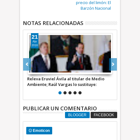
precio del limón: El
Barzón Nacional
NOTAS RELACIONADAS
04
21
Mar
Dic
2024
2023
 de Medio
Eruviel Ávila, de plurinominal por el PV;
Se excusa Er
tuye:
Xóchitl, entre abrazos a priístas en Toluca
Sheinbaum: “
| ALTAS y bajas
PUBLICAR UN COMENTARIO
BLOGGER
FACEBOOK
Emoticon