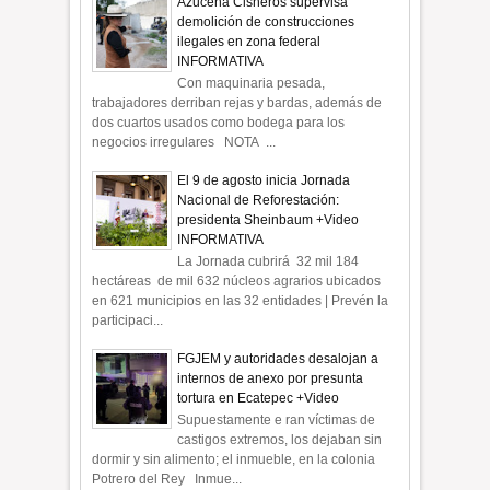
Azucena Cisneros supervisa
demolición de construcciones
ilegales en zona federal
INFORMATIVA
Con maquinaria pesada,
trabajadores derriban rejas y bardas, además de
dos cuartos usados como bodega para los
negocios irregulares NOTA ...
El 9 de agosto inicia Jornada
Nacional de Reforestación:
presidenta Sheinbaum +Video
INFORMATIVA
La Jornada cubrirá 32 mil 184
hectáreas de mil 632 núcleos agrarios ubicados
en 621 municipios en las 32 entidades | Prevén la
participaci...
FGJEM y autoridades desalojan a
internos de anexo por presunta
tortura en Ecatepec +Video
Supuestamente e ran víctimas de
castigos extremos, los dejaban sin
dormir y sin alimento; el inmueble, en la colonia
Potrero del Rey Inmue...