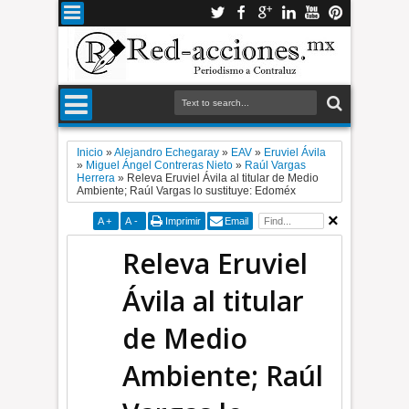
Inicio
»
Alejandro Echegaray
»
EAV
»
Eruviel Ávila
»
Miguel Ángel Contreras Nieto
»
Raúl Vargas
Herrera
»
Releva Eruviel Ávila al titular de Medio
Ambiente; Raúl Vargas lo sustituye: Edoméx
A
+
A
-
Imprimir
Email
Releva Eruviel
Ávila al titular
de Medio
Ambiente; Raúl