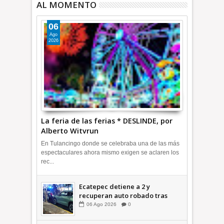
AL MOMENTO
06
Ago
2026
La feria de las ferias * DESLINDE, por
Alberto Witvrun
En Tulancingo donde se celebraba una de las más
espectaculares ahora mismo exigen se aclaren los
rec...
Ecatepec detiene a 2 y
recuperan auto robado tras
operativo con Tecámac +Video
06
Ago
2026
0
| INFORMATIVA