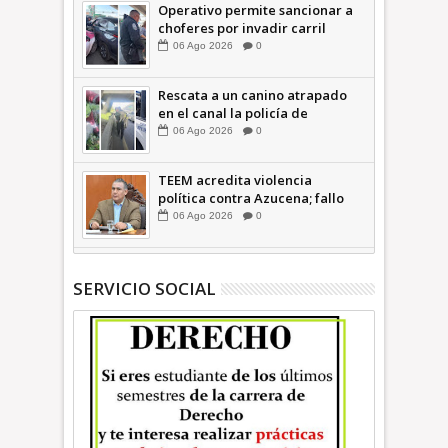
Operativo permite sancionar a
choferes por invadir carril
confinado: Ecatepec +Video |
06
Ago
2026
0
INFORMATIVA
Rescata a un canino atrapado
en el canal la policía de
Ecatepec INFORMATIVA
06
Ago
2026
0
TEEM acredita violencia
política contra Azucena; fallo
confirma guerra sucia: Octavio
06
Ago
2026
0
Martínez INFORMATIVA
SERVICIO SOCIAL