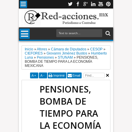
Inicio
»
Afores
»
Cámara de Diputados
»
CESOP
»
CIEFORES
»
Giovanni Jiménez Bustos
»
Humberto
Luna
»
Pensiones
»
STUNAM
»
PENSIONES,
BOMBA DE TIEMPO PARA LA ECONOMÍA
MEXICANA
A
+
A
-
Imprimir
Email
PENSIONES,
BOMBA DE
TIEMPO PARA
LA ECONOMÍA