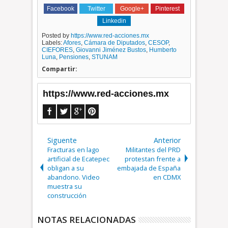
Facebook
Twitter
Google+
Pinterest
Linkedin
Posted by
https://www.red-acciones.mx
Labels:
Afores
,
Cámara de Diputados
,
CESOP
,
CIEFORES
,
Giovanni Jiménez Bustos
,
Humberto
Luna
,
Pensiones
,
STUNAM
Compartir:
https://www.red-acciones.mx
Siguente
Anterior
Fracturas en lago
Militantes del PRD
artificial de Ecatepec
protestan frente a
obligan a su
embajada de España
abandono. Video
en CDMX
muestra su
construcción
NOTAS RELACIONADAS