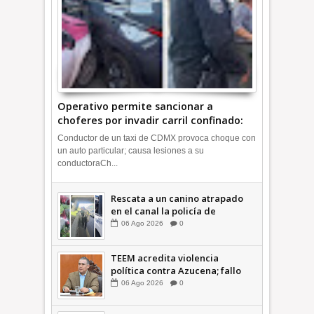
Operativo permite sancionar a
choferes por invadir carril confinado:
Ecatepec +Video | INFORMATIVA
Conductor de un taxi de CDMX provoca choque con
un auto particular; causa lesiones a su
conductoraCh...
Rescata a un canino atrapado
en el canal la policía de
Ecatepec INFORMATIVA
06
Ago
2026
0
TEEM acredita violencia
política contra Azucena; fallo
confirma guerra sucia: Octavio
06
Ago
2026
0
Martínez INFORMATIVA