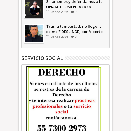
Sí, amemos y defendamos a la
UNAM + COMENTARIO A
TIEMPO
06
Ago
2026
0
Tras la tempestad, no llegó la
calma * DESLINDE, por Alberto
Witvrun OPINIÓN
05
Ago
2026
0
SERVICIO SOCIAL