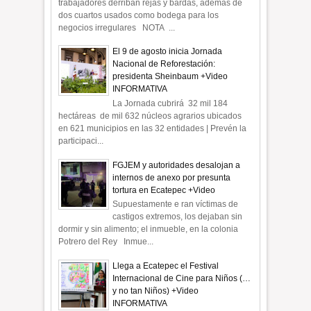
trabajadores derriban rejas y bardas, además de
dos cuartos usados como bodega para los
negocios irregulares NOTA ...
El 9 de agosto inicia Jornada
Nacional de Reforestación:
presidenta Sheinbaum +Video
INFORMATIVA
La Jornada cubrirá 32 mil 184
hectáreas de mil 632 núcleos agrarios ubicados
en 621 municipios en las 32 entidades | Prevén la
participaci...
FGJEM y autoridades desalojan a
internos de anexo por presunta
tortura en Ecatepec +Video
Supuestamente e ran víctimas de
castigos extremos, los dejaban sin
dormir y sin alimento; el inmueble, en la colonia
Potrero del Rey Inmue...
Llega a Ecatepec el Festival
Internacional de Cine para Niños (…
y no tan Niños) +Video
INFORMATIVA