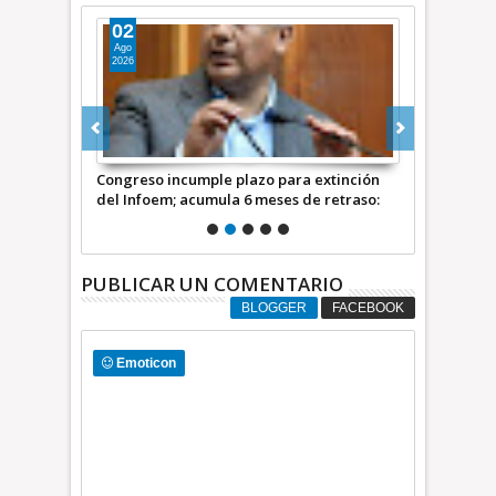
02
17
Ago
Nov
2026
2023
O PARA LA
Congreso incumple plazo para extinción
Inicia nueva
del Infoem; acumula 6 meses de retraso:
magisterio; 
Octavio Martínez, diputado
reconocen a
*INFORMATIVA*
PUBLICAR UN COMENTARIO
BLOGGER
FACEBOOK
Emoticon