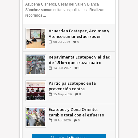
Azucena Cisneros, César del Valle y Blanca
Sánchez suman esfuerzos policiales | Realizan
recorridos ...
Acuerdan Ecatepec, Acolman y
Atenco sumar esfuerzos en
seguridad
08
Jul
2026
0
Repavimenta Ecatepec vialidad
de 1.5 km que cruza cuatro
comunidades +Video
14
Jun
2026
0
Participa Ecatepec en la
prevención contra
inundaciones en el Valle de
15
May
2026
0
México +VID
Ecatepec y Zona Oriente,
cambio total con el esfuerzo
conjunto: Azucena; retiran 21
18
Abr
2026
0
toneladas de basura *Video
Ver más de Ecatepec