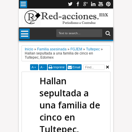
Inicio
»
Familia asesinada
»
FGJEM
»
Tultepec
»
Hallan sepultada a una familia de cinco en
Tultepec, Edomex
A
+
A
-
Imprimir
Email
Hallan
sepultada a
una familia de
cinco en
Tultepec,