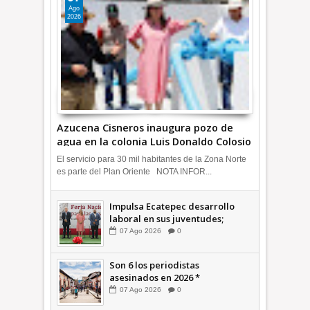
Ago
2026
Azucena Cisneros inaugura pozo de
agua en la colonia Luis Donaldo Colosio
+Video | INFORMATIVA
El servicio para 30 mil habitantes de la Zona Norte
es parte del Plan Oriente NOTA INFOR...
Impulsa Ecatepec desarrollo
laboral en sus juventudes;
inauguran Feria de Empleo y
07
Ago
2026
0
Emprendedores 2026 +Video |
INFORMATIVA
Son 6 los periodistas
asesinados en 2026 *
COMENTARIO A TIEMPO
07
Ago
2026
0