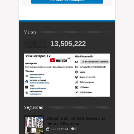
Visitas
13,505,222
Seguridad
Balean a un hombre desde una
moto en Ecatepec
0
02
Oct
2014