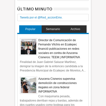
ÚLTIMO MINUTO
Tweets por el @Red_accionEmx.
Popular
Semanario
Archivo
Director de Comunicación de
Fernando Vilchis en Ecatepec
financió publicaciones en redes
sociales en contra de Azucena
Cisneros: TEEM | INFORMATIVA
Finalidad de Juan Gabriel Salazar Martínez,
denigrar la imagen de la entonces candidata a la
Presidencia Municipal de Ecatepec de Morelos, A...
Azucena Cisneros supervisa
demolición de construcciones
ilegales en zona federal
INFORMATIVA
Con maquinaria pesada,
trabajadores derriban rejas y bardas, además de
dos cuartos usados como bodega para los