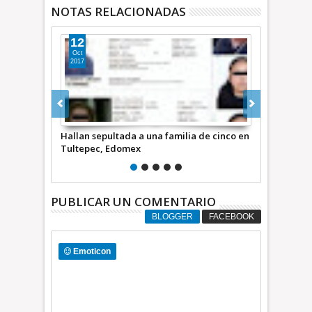
NOTAS RELACIONADAS
21
26
Feb
Jul
2016
2026
a de cinco en
Detenido otro de los homicidas de 5
FGJEM y auto
integrantes de una familia de Ecatepec
de anexo por
+Video
PUBLICAR UN COMENTARIO
BLOGGER
FACEBOOK
Emoticon