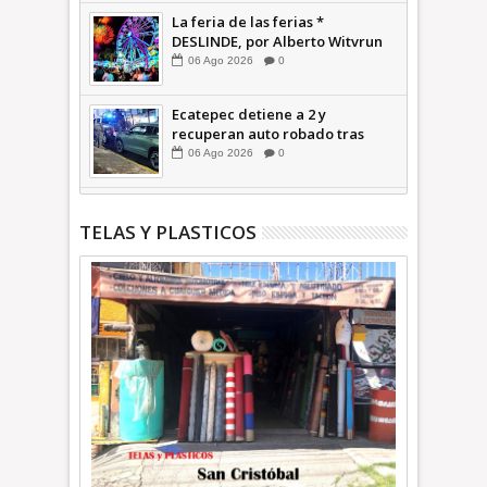
La feria de las ferias *
DESLINDE, por Alberto Witvrun
06
Ago
2026
0
Ecatepec detiene a 2 y
recuperan auto robado tras
operativo con Tecámac +Video
06
Ago
2026
0
| INFORMATIVA
TELAS Y PLASTICOS